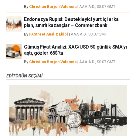
By
Christian Borjon Valencia
|
AAA A.D., SS:07 GMT
Endonezya Rupisi: Destekleyici yurt içi arka
plan, sınırlı kazançlar – Commerzbank
By
FXStreet Analiz Ekibi
|
AAA A.D., SS:07 GMT
Gümüş Fiyat Analizi: XAG/USD 50 günlük SMA'yı
aştı, gözler 65$'ta
By
Christian Borjon Valencia
|
AAA A.D., SS:07 GMT
EDITÖRÜN SEÇIMI