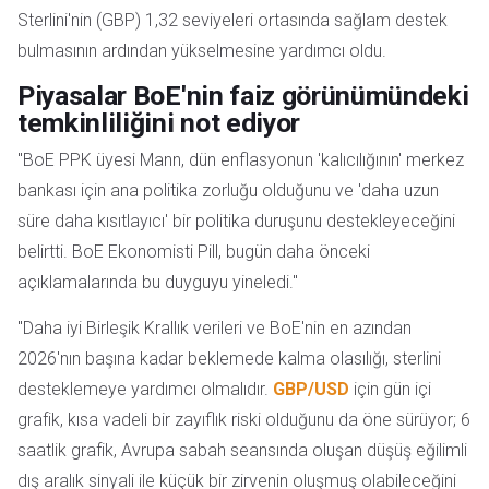
Sterlini'nin (GBP) 1,32 seviyeleri ortasında sağlam destek
bulmasının ardından yükselmesine yardımcı oldu.
Piyasalar BoE'nin faiz görünümündeki
temkinliliğini not ediyor
"BoE PPK üyesi Mann, dün enflasyonun 'kalıcılığının' merkez
bankası için ana politika zorluğu olduğunu ve 'daha uzun
süre daha kısıtlayıcı' bir politika duruşunu destekleyeceğini
belirtti. BoE Ekonomisti Pill, bugün daha önceki
açıklamalarında bu duyguyu yineledi."
"Daha iyi Birleşik Krallık verileri ve BoE'nin en azından
2026'nın başına kadar beklemede kalma olasılığı, sterlini
desteklemeye yardımcı olmalıdır.
GBP/USD
için gün içi
grafik, kısa vadeli bir zayıflık riski olduğunu da öne sürüyor; 6
saatlik grafik, Avrupa sabah seansında oluşan düşüş eğilimli
dış aralık sinyali ile küçük bir zirvenin oluşmuş olabileceğini