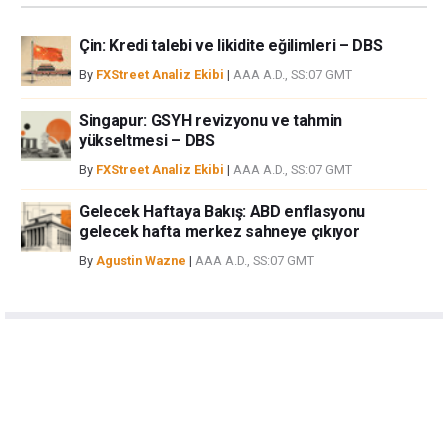
Çin: Kredi talebi ve likidite eğilimleri – DBS
By
FXStreet Analiz Ekibi
|
AAA A.D., SS:07 GMT
Singapur: GSYH revizyonu ve tahmin
yükseltmesi – DBS
By
FXStreet Analiz Ekibi
|
AAA A.D., SS:07 GMT
Gelecek Haftaya Bakış: ABD enflasyonu
gelecek hafta merkez sahneye çıkıyor
By
Agustin Wazne
|
AAA A.D., SS:07 GMT