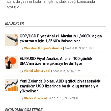
satış dalgasının fazla ileri gitmiş olabileceği konusunda
uyarıyor.
MAJÖRLER
GBP/USD Fiyat Analizi: Alıcıların 1,3600'ü açığa
çıkarması için 1,3560'a ihtiyacı var
By
Christian Borjon Valencia
|
AAA A.D., SS:07 GMT
EUR/USD Fiyat Analizi: Alıcılar 100 günlük
SMA'nın üzerine çıkmayı hedefliyor
By
Vishal Chaturvedi
|
AAA A.D., SS:07 GMT
Yeni Zelanda Doları, ABD işgücü piyasasındaki
zayıflığın USD üzerinde baskı oluşturmasıyla
yükseliyor
By
Ghiles Guezout
|
AAA A.D., SS:07 GMT
EKONOMIK GÖSTERGE