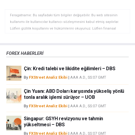
Feragatname: Bu sayfadaki tüm bilgiler değişebilir. Bu web sitesinin
kullanımı ile kullanıcılar kullanıcı sözleşmesini kabul etmiş sayılırlar.
Lütfen gizlilik koşullarını ve hükümlerini okuyunuz. Lütfen finansal
piyasalardaki ticari riskler ve maliyetler konusunda tam bilgi edininiz
çünkü burası en riskli yatırım biçimlerinden birisidir. Alım satım farkı
yoluyla döviz ticareti yüksek bir risk içerir ve tüm yatırımcılar için uygun
FOREX HABERLERİ
bir alan olmayabilir. Diğer finansal araçlar içinden döviz ticaretini tercih
etmeden önce, yatırım nesnelerinizi, deneyim seviyenizi ve risk
Çin: Kredi talebi ve likidite eğilimleri – DBS
iştahınızı dikkatlice gözden geçiriniz. FXStreet’de ifade edilen görüşler
bireysel yazarlara aittir, fxstreet.com veya yönetimin görüşlerini ifade
By
FXStreet Analiz Ekibi
|
AAA A.D., SS:07 GMT
etmemektedir. Bilgilerde hatalar yada eksikler bulunabilir. FXStreet
bağımsız yazarların görüşlerini doğrulamak zorunda değildir.
Çin Yuanı: ABD Doları karşısında yükseliş yönlü
FXStreet’de verilen herhangi bir görüş, haber, araştırma, analiz, fiyatlar
tonla aralık işlemi sürüyor – UOB
veya fxstreet.comtarafından bu sitede yayınlanan bilgiler çalışanlar,
By
FXStreet Analiz Ekibi
|
AAA A.D., SS:07 GMT
ortaklar yada katkıda bulunanlar tarafından genel piyasa yorumu olarak
verilmiştir ve yatırım danışmanlığı teşkil etmemektedir. FXStreet bu tür
Singapur: GSYH revizyonu ve tahmin
bilgilerin kullanımı nedeniyle doğrudan yada dolaylı olarak ortaya
yükseltmesi – DBS
çıkabilecek herhangi bir kar kaybı herhangi bir sınırlama olmaksızın
By
FXStreet Analiz Ekibi
|
AAA A.D., SS:07 GMT
herhangi bir kayıp ya da hasar için sorumluluk kabul etmemektedir.