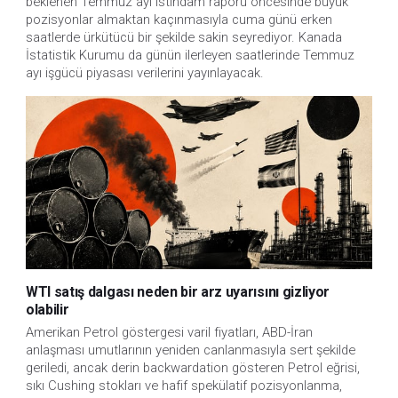
beklenen Temmuz ayı istihdam raporu öncesinde büyük 
pozisyonlar almaktan kaçınmasıyla cuma günü erken 
saatlerde ürkütücü bir şekilde sakin seyrediyor. Kanada 
İstatistik Kurumu da günün ilerleyen saatlerinde Temmuz 
ayı işgücü piyasası verilerini yayınlayacak.
WTI satış dalgası neden bir arz uyarısını gizliyor
olabilir
Amerikan Petrol göstergesi varil fiyatları, ABD-İran
anlaşması umutlarının yeniden canlanmasıyla sert şekilde
geriledi, ancak derin backwardation gösteren Petrol eğrisi,
sıkı Cushing stokları ve hafif spekülatif pozisyonlanma,