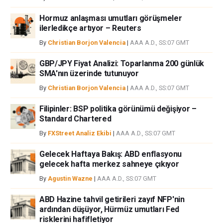
Hormuz anlaşması umutları görüşmeler
ilerledikçe artıyor – Reuters
By
Christian Borjon Valencia
|
AAA A.D., SS:07 GMT
GBP/JPY Fiyat Analizi: Toparlanma 200 günlük
SMA'nın üzerinde tutunuyor
By
Christian Borjon Valencia
|
AAA A.D., SS:07 GMT
Filipinler: BSP politika görünümü değişiyor –
Standard Chartered
By
FXStreet Analiz Ekibi
|
AAA A.D., SS:07 GMT
Gelecek Haftaya Bakış: ABD enflasyonu
gelecek hafta merkez sahneye çıkıyor
By
Agustin Wazne
|
AAA A.D., SS:07 GMT
ABD Hazine tahvil getirileri zayıf NFP'nin
ardından düşüyor, Hürmüz umutları Fed
risklerini hafifletiyor