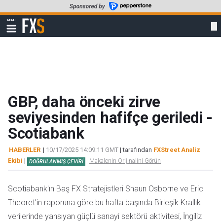
Skip
to
FXStreet
MENU
main
Show
navigation
content
GBP, daha önceki zirve
seviyesinden hafifçe geriledi -
Scotiabank
HABERLER
|
10/17/2025 14:09:11 GMT
| tarafından
FXStreet Analiz
Ekibi
|
Makalenin Orijinalini Görün
DOĞRULANMIŞ ÇEVIRI
Scotiabank'ın Baş FX Stratejistleri Shaun Osborne ve Eric
Theoret'in raporuna göre bu hafta başında Birleşik Krallık
verilerinde yansıyan güçlü sanayi sektörü aktivitesi, İngiliz