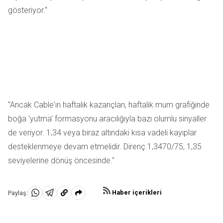
gösteriyor."
"Ancak Cable'ın haftalık kazançları, haftalık mum grafiğinde
boğa 'yutma' formasyonu aracılığıyla bazı olumlu sinyaller
de veriyor. 1,34 veya biraz altındaki kısa vadeli kayıplar
desteklenmeye devam etmelidir. Direnç 1,3470/75, 1,35
seviyelerine dönüş öncesinde."
Haber içerikleri
Paylaş:
WhatsApp'da
Telegram'da
Panoya
Paylaş
Paylaş
kopyala