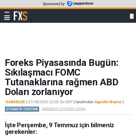
Skip
to
FXStreet
MENU
main
Show
navigation
content
Foreks Piyasasında Bugün:
Sıkılaşmacı FOMC
Tutanaklarına rağmen ABD
Doları zorlanıyor
HABERLER
|
07/08/2026 20:03:56 GMT
| tarafından
Agustin Wazne
|
Makalenin Orijinalini Görün
OTOMATİK TERCÜME
İşte Perşembe, 9 Temmuz için bilmeniz
gerekenler: