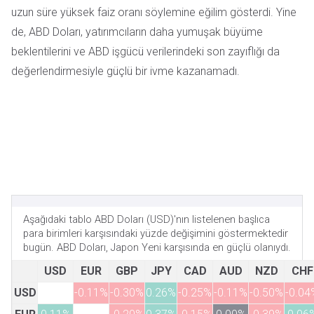
uzun süre yüksek faiz oranı söylemine eğilim gösterdi. Yine
de, ABD Doları, yatırımcıların daha yumuşak büyüme
beklentilerini ve ABD işgücü verilerindeki son zayıflığı da
değerlendirmesiyle güçlü bir ivme kazanamadı.
Aşağıdaki tablo ABD Doları (USD)'nın listelenen başlıca
para birimleri karşısındaki yüzde değişimini göstermektedir
bugün. ABD Doları, Japon Yeni karşısında en güçlü olanıydı.
USD
EUR
GBP
JPY
CAD
AUD
NZD
CHF
USD
-0.11%
-0.30%
0.26%
-0.25%
-0.11%
-0.50%
-0.04