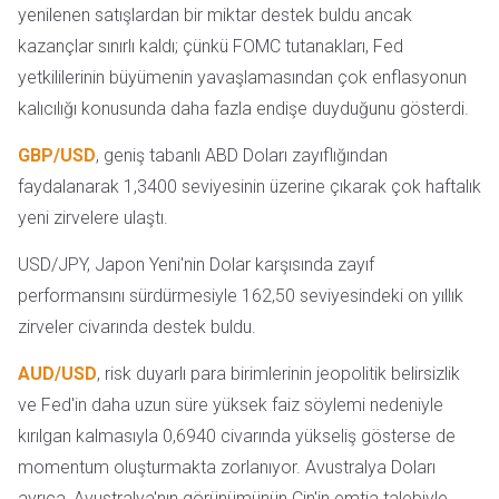
yenilenen satışlardan bir miktar destek buldu ancak
kazançlar sınırlı kaldı; çünkü FOMC tutanakları, Fed
yetkililerinin büyümenin yavaşlamasından çok enflasyonun
kalıcılığı konusunda daha fazla endişe duyduğunu gösterdi.
GBP/USD
, geniş tabanlı ABD Doları zayıflığından
faydalanarak 1,3400 seviyesinin üzerine çıkarak çok haftalık
yeni zirvelere ulaştı.
USD/JPY, Japon Yeni'nin Dolar karşısında zayıf
performansını sürdürmesiyle 162,50 seviyesindeki on yıllık
zirveler civarında destek buldu.
AUD/USD
, risk duyarlı para birimlerinin jeopolitik belirsizlik
ve Fed'in daha uzun süre yüksek faiz söylemi nedeniyle
kırılgan kalmasıyla 0,6940 civarında yükseliş gösterse de
momentum oluşturmakta zorlanıyor. Avustralya Doları
ayrıca, Avustralya'nın görünümünün Çin'in emtia talebiyle