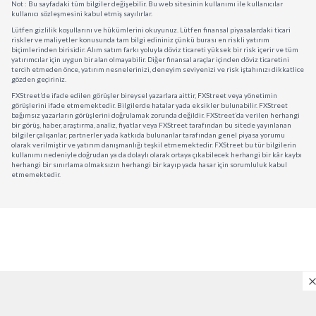
Not : Bu sayfadaki tüm bilgiler değişebilir. Bu web sitesinin kullanımı ile kullanıcılar
kullanıcı sözleşmesini kabul etmiş sayılırlar.
Lütfen gizlilik koşullarını ve hükümlerini okuyunuz. Lütfen finansal piyasalardaki ticari
riskler ve maliyetler konusunda tam bilgi edininiz çünkü burası en riskli yatırım
biçimlerinden birisidir. Alım satım farkı yoluyla döviz ticareti yüksek bir risk içerir ve tüm
yatırımcılar için uygun bir alan olmayabilir. Diğer finansal araçlar içinden döviz ticaretini
tercih etmeden önce, yatırım nesnelerinizi, deneyim seviyenizi ve risk iştahınızı dikkatlice
gözden geçiriniz.
FXStreet’de ifade edilen görüşler bireysel yazarlara aittir, FXStreet veya yönetimin
görüşlerini ifade etmemektedir. Bilgilerde hatalar yada eksikler bulunabilir. FXStreet
bağımsız yazarların görüşlerini doğrulamak zorunda değildir. FXStreet’da verilen herhangi
bir görüş, haber, araştırma, analiz, fiyatlar veya FXStreet tarafından bu sitede yayınlanan
bilgiler çalışanlar, partnerler yada katkıda bulunanlar tarafından genel piyasa yorumu
olarak verilmiştir ve yatırım danışmanlığı teşkil etmemektedir. FXStreet bu tür bilgilerin
kullanımı nedeniyle doğrudan ya da dolaylı olarak ortaya çıkabilecek herhangi bir kâr kaybı
herhangi bir sınırlama olmaksızın herhangi bir kayıp yada hasar için sorumluluk kabul
etmemektedir.