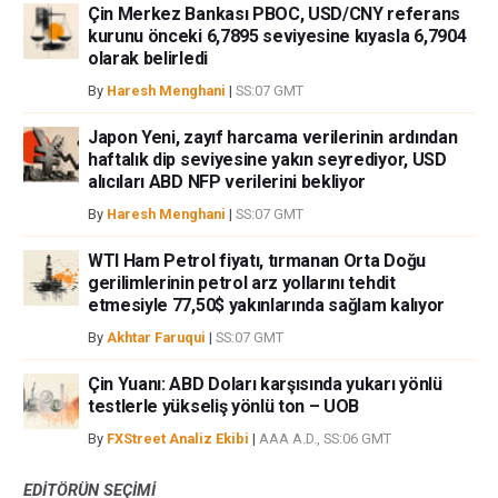
Çin Merkez Bankası PBOC, USD/CNY referans
kurunu önceki 6,7895 seviyesine kıyasla 6,7904
olarak belirledi
By
Haresh Menghani
|
SS:07 GMT
Japon Yeni, zayıf harcama verilerinin ardından
haftalık dip seviyesine yakın seyrediyor, USD
alıcıları ABD NFP verilerini bekliyor
By
Haresh Menghani
|
SS:07 GMT
WTI Ham Petrol fiyatı, tırmanan Orta Doğu
gerilimlerinin petrol arz yollarını tehdit
etmesiyle 77,50$ yakınlarında sağlam kalıyor
By
Akhtar Faruqui
|
SS:07 GMT
Çin Yuanı: ABD Doları karşısında yukarı yönlü
testlerle yükseliş yönlü ton – UOB
By
FXStreet Analiz Ekibi
|
AAA A.D., SS:06 GMT
EDITÖRÜN SEÇIMI