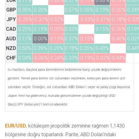
EUR
0.11%
-0.20%
0.37%
-0.15%
0.00%
-0.39%
0.06
GBP
0.30%
0.20%
0.57%
0.05%
0.19%
-0.20%
0.24
JPY
-0.26%
-0.37%
-0.57%
-0.53%
-0.37%
-0.78%
-0.33
CAD
0.25%
0.15%
-0.05%
0.53%
0.15%
-0.26%
0.19
AUD
0.11%
0.00%
-0.19%
0.37%
-0.15%
-0.40%
0.02
NZD
0.50%
0.39%
0.20%
0.78%
0.26%
0.40%
0.44
CHF
0.04%
-0.06%
-0.24%
0.33%
-0.19%
-0.02%
-0.44%
Isı haritası, başlıca para birimlerinin birbirlerine karşı yüzde değişimlerini
gösterir. Temel para birimi sol sütundan seçilirken, kotasyon para birimi üst
satırdan seçilir. Örneğin, sol sütundan ABD Doları'ı seçer ve yatay çizgi boyunca
Japon Yeni'na giderseniz, kutuda görüntülenen yüzde değişikliği USD
(baz)/JPY (kotasyon)'i temsil edecektir.
EUR/USD
, kötüleşen jeopolitik zeminine rağmen 1,1430
bölgesine doğru toparlandı. Parite, ABD Doları'ndaki