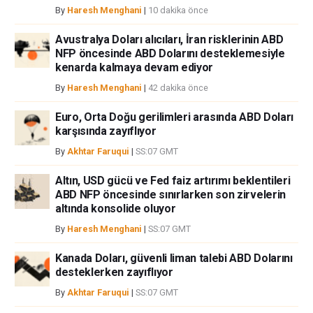
bilgilerin kullanımı nedeniyle doğrudan yada dolaylı olarak ortaya
By
Haresh Menghani
|
10 dakika önce
çıkabilecek herhangi bir kar kaybı herhangi bir sınırlama olmaksızın
herhangi bir kayıp ya da hasar için sorumluluk kabul etmemektedir.
Avustralya Doları alıcıları, İran risklerinin ABD
NFP öncesinde ABD Dolarını desteklemesiyle
kenarda kalmaya devam ediyor
By
Haresh Menghani
|
42 dakika önce
Euro, Orta Doğu gerilimleri arasında ABD Doları
karşısında zayıflıyor
By
Akhtar Faruqui
|
SS:07 GMT
Altın, USD gücü ve Fed faiz artırımı beklentileri
ABD NFP öncesinde sınırlarken son zirvelerin
altında konsolide oluyor
By
Haresh Menghani
|
SS:07 GMT
Kanada Doları, güvenli liman talebi ABD Dolarını
desteklerken zayıflıyor
By
Akhtar Faruqui
|
SS:07 GMT