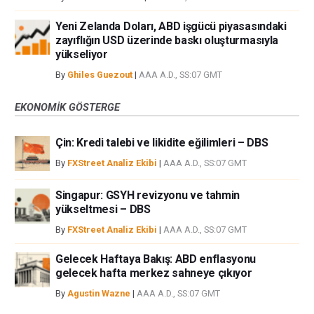
Yeni Zelanda Doları, ABD işgücü piyasasındaki
zayıflığın USD üzerinde baskı oluşturmasıyla
yükseliyor
By
Ghiles Guezout
|
AAA A.D., SS:07 GMT
EKONOMIK GÖSTERGE
Çin: Kredi talebi ve likidite eğilimleri – DBS
By
FXStreet Analiz Ekibi
|
AAA A.D., SS:07 GMT
Singapur: GSYH revizyonu ve tahmin
yükseltmesi – DBS
By
FXStreet Analiz Ekibi
|
AAA A.D., SS:07 GMT
Gelecek Haftaya Bakış: ABD enflasyonu
gelecek hafta merkez sahneye çıkıyor
By
Agustin Wazne
|
AAA A.D., SS:07 GMT