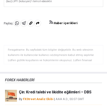
(baz)/JPY (kotasyon)'i temsil edecektir.
Haber içerikleri
Paylaş:
WhatsApp'da
Telegram'da
Panoya
Paylaş
Paylaş
kopyala
Feragatname: Bu sayfadaki tüm bilgiler değişebilir. Bu web sitesinin
kullanımı ile kullanıcılar kullanıcı sözleşmesini kabul etmiş sayılırlar.
Lütfen gizlilik koşullarını ve hükümlerini okuyunuz. Lütfen finansal
piyasalardaki ticari riskler ve maliyetler konusunda tam bilgi edininiz
çünkü burası en riskli yatırım biçimlerinden birisidir. Alım satım farkı
yoluyla döviz ticareti yüksek bir risk içerir ve tüm yatırımcılar için uygun
FOREX HABERLERİ
bir alan olmayabilir. Diğer finansal araçlar içinden döviz ticaretini tercih
etmeden önce, yatırım nesnelerinizi, deneyim seviyenizi ve risk
Çin: Kredi talebi ve likidite eğilimleri – DBS
iştahınızı dikkatlice gözden geçiriniz. FXStreet’de ifade edilen görüşler
bireysel yazarlara aittir, fxstreet.com veya yönetimin görüşlerini ifade
By
FXStreet Analiz Ekibi
|
AAA A.D., SS:07 GMT
etmemektedir. Bilgilerde hatalar yada eksikler bulunabilir. FXStreet