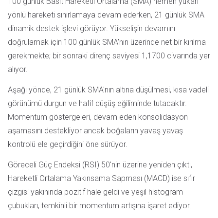
100 günlük Basit Hareketli Ortalama (SMA) hemen yukarı
yönlü hareketi sınırlamaya devam ederken, 21 günlük SMA
dinamik destek işlevi görüyor. Yükselişin devamını
doğrulamak için 100 günlük SMA'nın üzerinde net bir kırılma
gerekmekte; bir sonraki direnç seviyesi 1,1700 civarında yer
alıyor.
Aşağı yönde, 21 günlük SMA'nın altına düşülmesi, kısa vadeli
görünümü durgun ve hafif düşüş eğiliminde tutacaktır.
Momentum göstergeleri, devam eden konsolidasyon
aşamasını destekliyor ancak boğaların yavaş yavaş
kontrolü ele geçirdiğini öne sürüyor.
Göreceli Güç Endeksi (RSI) 50'nin üzerine yeniden çıktı,
Hareketli Ortalama Yakınsama Sapması (MACD) ise sıfır
çizgisi yakınında pozitif hale geldi ve yeşil histogram
çubukları, temkinli bir momentum artışına işaret ediyor.