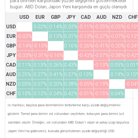
para birimleri karşısındaki yüzde değişimini göstermektedir
bugün. ABD Doları, Japon Yeni karşısında en güçlü olanıydı.
USD
EUR
GBP
JPY
CAD
AUD
NZD
CHF
USD
0.02%
0.14%
0.33%
-0.11%
-0.25%
-0.05%
-0.10
EUR
-0.02%
0.13%
0.31%
-0.13%
-0.27%
-0.07%
-0.12
GBP
-0.14%
-0.13%
0.16%
-0.26%
-0.41%
-0.20%
-0.24
JPY
-0.33%
-0.31%
-0.16%
-0.43%
-0.57%
-0.38%
-0.42
CAD
0.11%
0.13%
0.26%
0.43%
-0.13%
0.05%
0.01
AUD
0.25%
0.27%
0.41%
0.57%
0.13%
0.19%
0.15
NZD
0.05%
0.07%
0.20%
0.38%
-0.05%
-0.19%
-0.04
CHF
0.10%
0.12%
0.24%
0.42%
-0.01%
-0.15%
0.04%
Isı haritası, başlıca para birimlerinin birbirlerine karşı yüzde değişimlerini
gösterir. Temel para birimi sol sütundan seçilirken, kotasyon para birimi üst
satırdan seçilir. Örneğin, sol sütundan ABD Doları'ı seçer ve yatay çizgi boyunca
Japon Yeni'na giderseniz, kutuda görüntülenen yüzde değişikliği USD