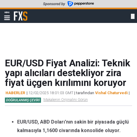
Skip
to
FXStreet
MENU
main
Show
navigation
content
EUR/USD Fiyat Analizi: Teknik
yapı alıcıları destekliyor zira
fiyat üçgen kırılımını koruyor
HABERLER
|
12/02/2025 18:01:03 GMT
| tarafından
Vishal Chaturvedi
|
Makalenin Orijinalini Görün
DOĞRULANMIŞ ÇEVIRI
EUR/USD, ABD Doları'nın sakin bir piyasada güçlü
kalmasıyla 1,1600 civarında konsolide oluyor.