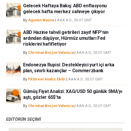
Gelecek Haftaya Bakış: ABD enflasyonu
gelecek hafta merkez sahneye çıkıyor
By
Agustin Wazne
|
AAA A.D., SS:07 GMT
ABD Hazine tahvil getirileri zayıf NFP'nin
ardından düşüyor, Hürmüz umutları Fed
risklerini hafifletiyor
By
Christian Borjon Valencia
|
AAA A.D., SS:07 GMT
Endonezya Rupisi: Destekleyici yurt içi arka
plan, sınırlı kazançlar – Commerzbank
By
FXStreet Analiz Ekibi
|
AAA A.D., SS:07 GMT
Gümüş Fiyat Analizi: XAG/USD 50 günlük SMA'yı
aştı, gözler 65$'ta
By
Christian Borjon Valencia
|
AAA A.D., SS:07 GMT
EDITÖRÜN SEÇIMI