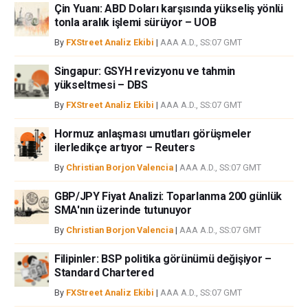
bağımsız yazarların görüşlerini doğrulamak zorunda değildir.
Çin Yuanı: ABD Doları karşısında yükseliş yönlü
FXStreet’de verilen herhangi bir görüş, haber, araştırma, analiz, fiyatlar
tonla aralık işlemi sürüyor – UOB
veya fxstreet.comtarafından bu sitede yayınlanan bilgiler çalışanlar,
By
FXStreet Analiz Ekibi
|
AAA A.D., SS:07 GMT
ortaklar yada katkıda bulunanlar tarafından genel piyasa yorumu olarak
verilmiştir ve yatırım danışmanlığı teşkil etmemektedir. FXStreet bu tür
Singapur: GSYH revizyonu ve tahmin
bilgilerin kullanımı nedeniyle doğrudan yada dolaylı olarak ortaya
yükseltmesi – DBS
çıkabilecek herhangi bir kar kaybı herhangi bir sınırlama olmaksızın
By
FXStreet Analiz Ekibi
|
AAA A.D., SS:07 GMT
herhangi bir kayıp ya da hasar için sorumluluk kabul etmemektedir.
Hormuz anlaşması umutları görüşmeler
ilerledikçe artıyor – Reuters
By
Christian Borjon Valencia
|
AAA A.D., SS:07 GMT
GBP/JPY Fiyat Analizi: Toparlanma 200 günlük
SMA'nın üzerinde tutunuyor
By
Christian Borjon Valencia
|
AAA A.D., SS:07 GMT
Filipinler: BSP politika görünümü değişiyor –
Standard Chartered
By
FXStreet Analiz Ekibi
|
AAA A.D., SS:07 GMT