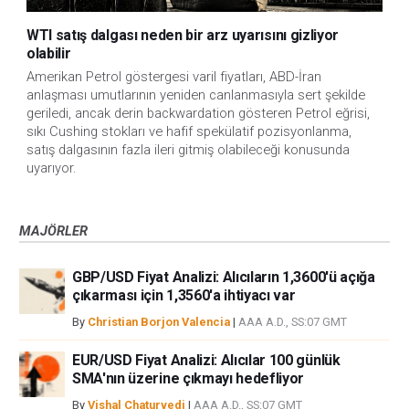
WTI satış dalgası neden bir arz uyarısını gizliyor
olabilir
Amerikan Petrol göstergesi varil fiyatları, ABD-İran
anlaşması umutlarının yeniden canlanmasıyla sert şekilde
geriledi, ancak derin backwardation gösteren Petrol eğrisi,
sıkı Cushing stokları ve hafif spekülatif pozisyonlanma,
satış dalgasının fazla ileri gitmiş olabileceği konusunda
uyarıyor.
MAJÖRLER
GBP/USD Fiyat Analizi: Alıcıların 1,3600'ü açığa
çıkarması için 1,3560'a ihtiyacı var
By
Christian Borjon Valencia
|
AAA A.D., SS:07 GMT
EUR/USD Fiyat Analizi: Alıcılar 100 günlük
SMA'nın üzerine çıkmayı hedefliyor
By
Vishal Chaturvedi
|
AAA A.D., SS:07 GMT