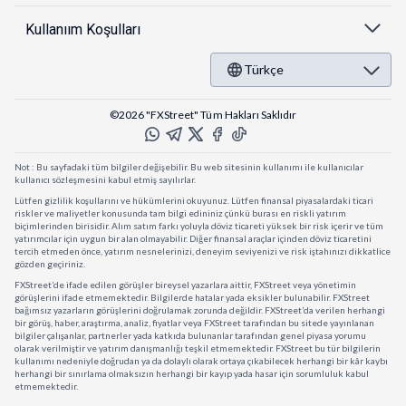
Kullanıım Koşulları
Türkçe
©2026 "FXStreet" Tüm Hakları Saklıdır
Not : Bu sayfadaki tüm bilgiler değişebilir. Bu web sitesinin kullanımı ile kullanıcılar
kullanıcı sözleşmesini kabul etmiş sayılırlar.
Lütfen gizlilik koşullarını ve hükümlerini okuyunuz. Lütfen finansal piyasalardaki ticari
riskler ve maliyetler konusunda tam bilgi edininiz çünkü burası en riskli yatırım
biçimlerinden birisidir. Alım satım farkı yoluyla döviz ticareti yüksek bir risk içerir ve tüm
yatırımcılar için uygun bir alan olmayabilir. Diğer finansal araçlar içinden döviz ticaretini
tercih etmeden önce, yatırım nesnelerinizi, deneyim seviyenizi ve risk iştahınızı dikkatlice
gözden geçiriniz.
FXStreet’de ifade edilen görüşler bireysel yazarlara aittir, FXStreet veya yönetimin
görüşlerini ifade etmemektedir. Bilgilerde hatalar yada eksikler bulunabilir. FXStreet
bağımsız yazarların görüşlerini doğrulamak zorunda değildir. FXStreet’da verilen herhangi
bir görüş, haber, araştırma, analiz, fiyatlar veya FXStreet tarafından bu sitede yayınlanan
bilgiler çalışanlar, partnerler yada katkıda bulunanlar tarafından genel piyasa yorumu
olarak verilmiştir ve yatırım danışmanlığı teşkil etmemektedir. FXStreet bu tür bilgilerin
kullanımı nedeniyle doğrudan ya da dolaylı olarak ortaya çıkabilecek herhangi bir kâr kaybı
herhangi bir sınırlama olmaksızın herhangi bir kayıp yada hasar için sorumluluk kabul
etmemektedir.