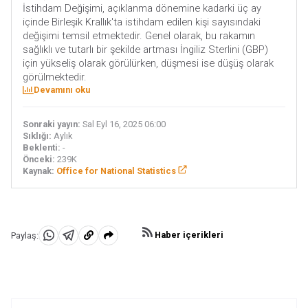
İstihdam Değişimi, açıklanma dönemine kadarki üç ay
içinde Birleşik Krallık'ta istihdam edilen kişi sayısındaki
değişimi temsil etmektedir. Genel olarak, bu rakamın
sağlıklı ve tutarlı bir şekilde artması İngiliz Sterlini (GBP)
için yükseliş olarak görülürken, düşmesi ise düşüş olarak
görülmektedir.
Devamını oku
Sonraki yayın:
Sal Eyl 16, 2025 06:00
Sıklığı:
Aylık
Beklenti:
-
Önceki:
239K
Kaynak:
Office for National Statistics
Haber içerikleri
Paylaş:
WhatsApp'da
Telegram'da
Panoya
Paylaş
Paylaş
kopyala