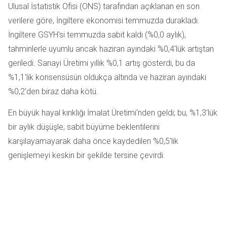
Ulusal İstatistik Ofisi (ONS) tarafından açıklanan en son
verilere göre, İngiltere ekonomisi temmuzda durakladı.
İngiltere GSYH'si temmuzda sabit kaldı (%0,0 aylık),
tahminlerle uyumlu ancak haziran ayındaki %0,4'lük artıştan
geriledi. Sanayi Üretimi yıllık %0,1 artış gösterdi, bu da
%1,1'lik konsensüsün oldukça altında ve haziran ayındaki
%0,2'den biraz daha kötü.
En büyük hayal kırıklığı İmalat Üretimi'nden geldi; bu, %1,3'lük
bir aylık düşüşle, sabit büyüme beklentilerini
karşılayamayarak daha önce kaydedilen %0,5'lik
genişlemeyi keskin bir şekilde tersine çevirdi.