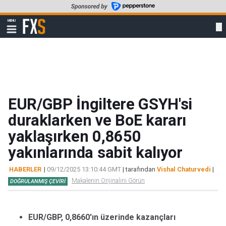
Skip
to
FXStreet
MENU
main
Show
navigation
content
EUR/GBP İngiltere GSYH'si
duraklarken ve BoE kararı
yaklaşırken 0,8650
yakınlarında sabit kalıyor
HABERLER
|
09/12/2025 13:10:44 GMT
| tarafından
Vishal Chaturvedi
|
Makalenin Orijinalini Görün
DOĞRULANMIŞ ÇEVIRI
EUR/GBP, 0,8660'ın üzerinde kazançları