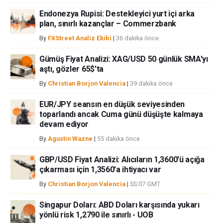
Endonezya Rupisi: Destekleyici yurt içi arka
plan, sınırlı kazançlar – Commerzbank
By
FXStreet Analiz Ekibi
|
36 dakika önce
Gümüş Fiyat Analizi: XAG/USD 50 günlük SMA'yı
aştı, gözler 65$'ta
By
Christian Borjon Valencia
|
39 dakika önce
EUR/JPY seansın en düşük seviyesinden
toparlandı ancak Cuma günü düşüşte kalmaya
devam ediyor
By
Agustin Wazne
|
55 dakika önce
GBP/USD Fiyat Analizi: Alıcıların 1,3600'ü açığa
çıkarması için 1,3560'a ihtiyacı var
By
Christian Borjon Valencia
|
SS:07 GMT
Singapur Doları: ABD Doları karşısında yukarı
yönlü risk 1,2790 ile sınırlı - UOB