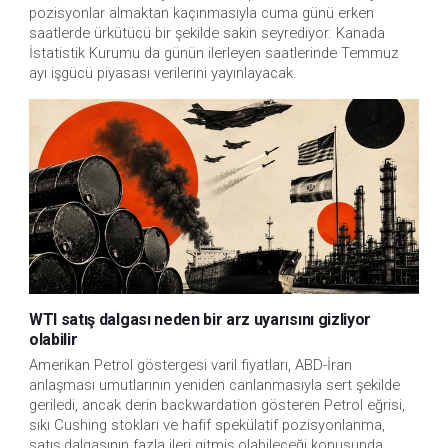
pozisyonlar almaktan kaçınmasıyla cuma günü erken 
saatlerde ürkütücü bir şekilde sakin seyrediyor. Kanada 
İstatistik Kurumu da günün ilerleyen saatlerinde Temmuz 
ayı işgücü piyasası verilerini yayınlayacak.
WTI satış dalgası neden bir arz uyarısını gizliyor
olabilir
Amerikan Petrol göstergesi varil fiyatları, ABD-İran
anlaşması umutlarının yeniden canlanmasıyla sert şekilde
geriledi, ancak derin backwardation gösteren Petrol eğrisi,
sıkı Cushing stokları ve hafif spekülatif pozisyonlanma,
satış dalgasının fazla ileri gitmiş olabileceği konusunda