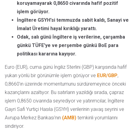
koruyamayarak 0,8650 civarında hafif pozitif
işlem görüyor.
İngiltere GSYH'si temmuzda sabit kaldı, Sanayi ve
İmalat Üretimi hayal kırıklığı yarattı.
Odak, salı günü İngiltere iş verilerine, çarşamba
günkü TÜFE'ye ve perşembe günkü BoE para
politikası kararına kayıyor.
Euro (EUR), cuma günü İngiliz Sterlini (GBP) karşısında hafif
yukarı yönlü bir görünümle işlem görüyor ve
EUR/GBP
,
0,8660'ın üzerinde momentumunu sürdüremeyince önceki
kazançlarını azaltıyor. Bu satırların yazıldığı sırada, çapraz
işlem 0,8650 civarında seyrediyor ve yatırımcılar, İngiltere
Gayri Safi Yurtiçi Hasıla (GSYH) verilerinin yavaş seyrini ve
Avrupa Merkez Bankası'nın
(AMB)
temkinli yorumlarını
sindiriyor.