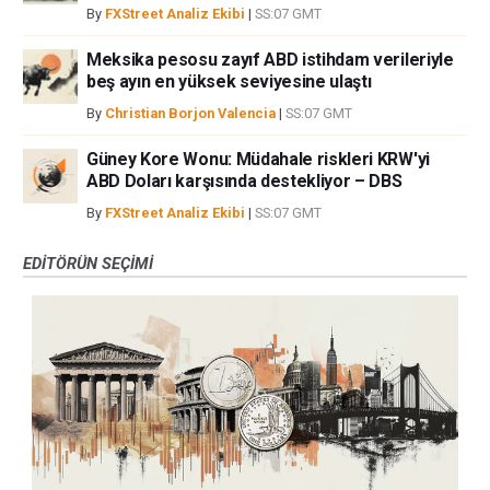
By
FXStreet Analiz Ekibi
|
SS:07 GMT
Meksika pesosu zayıf ABD istihdam verileriyle
beş ayın en yüksek seviyesine ulaştı
By
Christian Borjon Valencia
|
SS:07 GMT
Güney Kore Wonu: Müdahale riskleri KRW'yi
ABD Doları karşısında destekliyor – DBS
By
FXStreet Analiz Ekibi
|
SS:07 GMT
EDITÖRÜN SEÇIMI