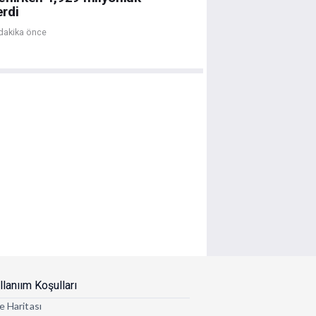
erdi
dakika önce
llanıım Koşulları
e Haritası