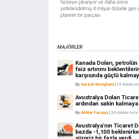
hisseye çıkarıyor ve daha önce 
yetkilendirilmiş 4 milyar dolarlık geri a
planının bir parçası.
MAJÖRLER
Kanada Doları, petrolün
faiz artırımı beklentile
karşısında güçlü kalma
By
Haresh Menghani
|
24 dakika ö
Avustralya Doları Ticare
ardından sakin kalmaya
By
Akhtar Faruqui
|
28 dakika önce
Avustralya'nın Ticaret D
bazda -1,100 beklenirke
sürpriz bir fazla verdi