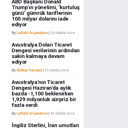
ABD Başkanı Donald
Trump'ın yönetimi, ‘kurtuluş
günü’ gümrük tariflerinin
100 milyar dolarını iade
ediyor
By
Lallalit Srijandorn
|
24 dakika önce
Avustralya Doları Ticaret
Dengesi verilerinin ardından
sakin kalmaya devam
ediyor
By
Akhtar Faruqui
|
25 dakika önce
Avustralya'nın Ticaret
Dengesi Haziran'da aylık
bazda -1,100 beklenirken
1,929 milyonluk sürpriz bir
fazla verdi
By
Lallalit Srijandorn
|
42 dakika önce
İngiliz Sterlini, İran umutları