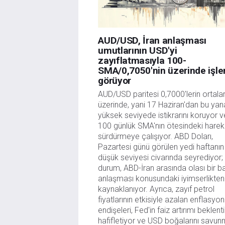
AUD/USD, İran anlaşması
umutlarının USD'yi
zayıflatmasıyla 100-
SMA/0,7050'nin üzerinde işl
görüyor
AUD/USD paritesi 0,7000'lerin ortaları
üzerinde, yani 17 Haziran'dan bu yana
yüksek seviyede istikrarını koruyor ve
100 günlük SMA'nın ötesindeki hareket
sürdürmeye çalışıyor. ABD Doları, 
Pazartesi günü görülen yedi haftanın 
düşük seviyesi civarında seyrediyor; 
durum, ABD-İran arasında olası bir bar
anlaşması konusundaki iyimserlikten 
kaynaklanıyor. Ayrıca, zayıf petrol 
fiyatlarının etkisiyle azalan enflasyon 
endişeleri, Fed'in faiz artırımı beklentil
hafifletiyor ve USD boğalarını savun