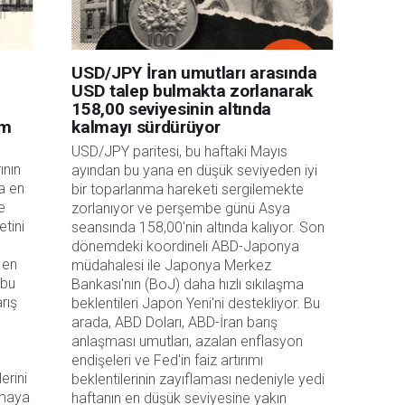
USD/JPY İran umutları arasında
USD talep bulmakta zorlanarak
158,00 seviyesinin altında
em
kalmayı sürdürüyor
USD/JPY paritesi, bu haftaki Mayıs 
nın 
ayından bu yana en düşük seviyeden iyi 
 en 
bir toparlanma hareketi sergilemekte 
 
zorlanıyor ve perşembe günü Asya 
ini 
seansında 158,00'nin altında kalıyor. Son 
dönemdeki koordineli ABD-Japonya 
en 
müdahalesi ile Japonya Merkez 
bu 
Bankası'nın (BoJ) daha hızlı sıkılaşma 
ış 
beklentileri Japon Yeni'ni destekliyor. Bu 
arada, ABD Doları, ABD-İran barış 
anlaşması umutları, azalan enflasyon 
endişeleri ve Fed'in faiz artırımı 
erini 
beklentilerinin zayıflaması nedeniyle yedi 
maya 
haftanın en düşük seviyesine yakın 