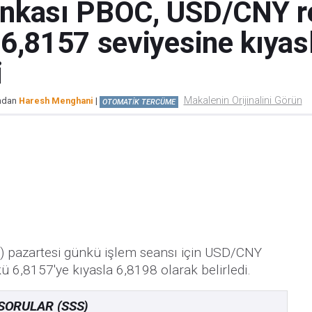
ankası PBOC, USD/CNY r
 6,8157 seviyesine kıyas
i
Makalenin Orijinalini Görün
ından
Haresh Menghani
|
OTOMATİK TERCÜME
 pazartesi günkü işlem seansı için USD/CNY
6,8157'ye kıyasla 6,8198 olarak belirledi.
SORULAR (SSS)