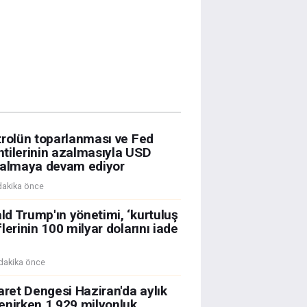
trolün toparlanması ve Fed
entilerinin azalmasıyla USD
kalmaya devam ediyor
dakika önce
d Trump'ın yönetimi, ‘kurtuluş
lerinin 100 milyar dolarını iade
dakika önce
aret Dengesi Haziran'da aylık
enirken 1,929 milyonluk