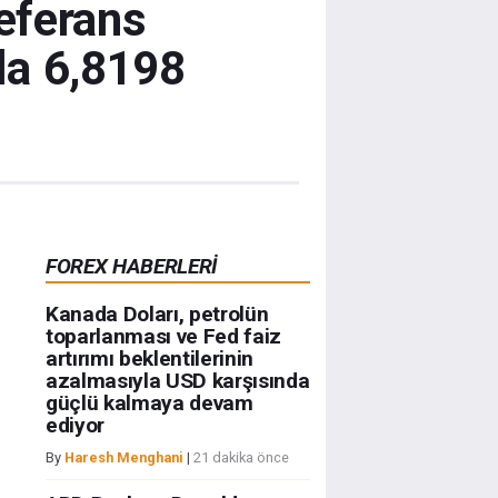
eferans
la 6,8198
FOREX HABERLERİ
Kanada Doları, petrolün
toparlanması ve Fed faiz
artırımı beklentilerinin
azalmasıyla USD karşısında
güçlü kalmaya devam
ediyor
By
Haresh Menghani
|
21 dakika önce