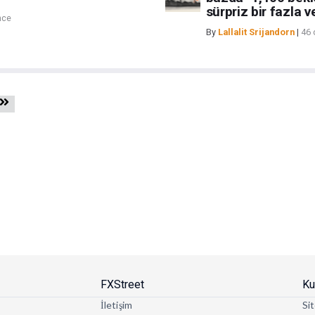
sürpriz bir fazla v
nce
By
Lallalit Srijandorn
|
46 
FXStreet
Ku
İletişim
Sit