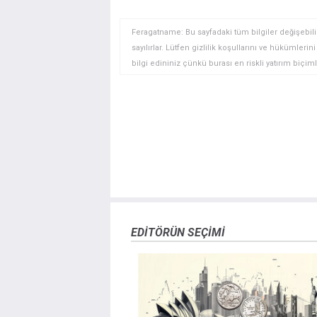
Feragatname: Bu sayfadaki tüm bilgiler değişebilir
sayılırlar. Lütfen gizlilik koşullarını ve hükümler
bilgi edininiz çünkü burası en riskli yatırım biçimle
yatırımcılar için uygun bir alan olmayabilir. Diğer
deneyim seviyenizi ve risk iştahınızı dikkatlice gö
veya yönetimin görüşlerini ifade etmemektedir. Bil
doğrulamak zorunda değildir. FXStreet’de verilen h
sitede yayınlanan bilgiler çalışanlar, ortaklar yad
danışmanlığı teşkil etmemektedir. FXStreet bu tür 
herhangi bir kar kaybı herhangi bir sınırlama olm
EDITÖRÜN SEÇIMI