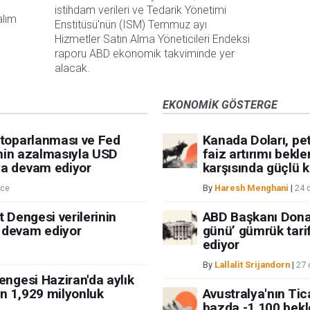
istihdam verileri ve Tedarik Yönetimi 
lım 
Enstitüsü'nün (ISM) Temmuz ayı 
Hizmetler Satın Alma Yöneticileri Endeksi 
raporu ABD ekonomik takviminde yer 
alacak.
EKONOMIK GÖSTERGE
 toparlanması ve Fed
Kanada Doları, pe
rinin azalmasıyla USD
faiz artırımı bekl
ya devam ediyor
karşısında güçlü 
nce
By
Haresh Menghani
|
24 
t Dengesi verilerinin
ABD Başkanı Donal
 devam ediyor
günü’ gümrük tarif
ediyor
By
Lallalit Srijandorn
|
27 
engesi Haziran'da aylık
n 1,929 milyonluk
Avustralya'nın Tic
bazda -1,100 bekl