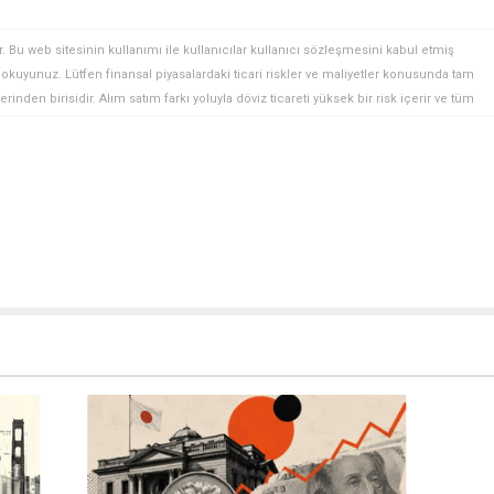
. Bu web sitesinin kullanımı ile kullanıcılar kullanıcı sözleşmesini kabul etmiş
ini okuyunuz. Lütfen finansal piyasalardaki ticari riskler ve maliyetler konusunda tam
rinden birisidir. Alım satım farkı yoluyla döviz ticareti yüksek bir risk içerir ve tüm
 finansal araçlar içinden döviz ticaretini tercih etmeden önce, yatırım nesnelerinizi,
zden geçiriniz. FXStreet’de ifade edilen görüşler bireysel yazarlara aittir, fxstreet.com
gilerde hatalar yada eksikler bulunabilir. FXStreet bağımsız yazarların görüşlerini
erhangi bir görüş, haber, araştırma, analiz, fiyatlar veya fxstreet.comtarafından bu
a katkıda bulunanlar tarafından genel piyasa yorumu olarak verilmiştir ve yatırım
bilgilerin kullanımı nedeniyle doğrudan yada dolaylı olarak ortaya çıkabilecek
aksızın herhangi bir kayıp ya da hasar için sorumluluk kabul etmemektedir.