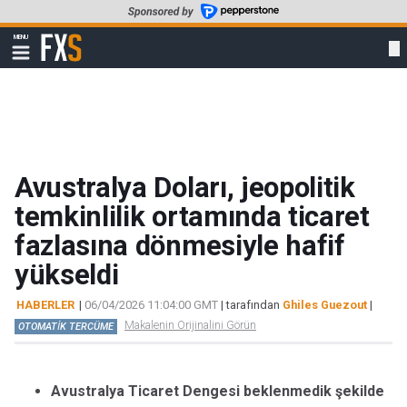
Skip
to
FXStreet
MENU
main
Show
navigation
content
Avustralya Doları, jeopolitik
temkinlilik ortamında ticaret
fazlasına dönmesiyle hafif
yükseldi
HABERLER
|
06/04/2026 11:04:00 GMT
| tarafından
Ghiles Guezout
|
Makalenin Orijinalini Görün
OTOMATİK TERCÜME
Avustralya Ticaret Dengesi beklenmedik şekilde