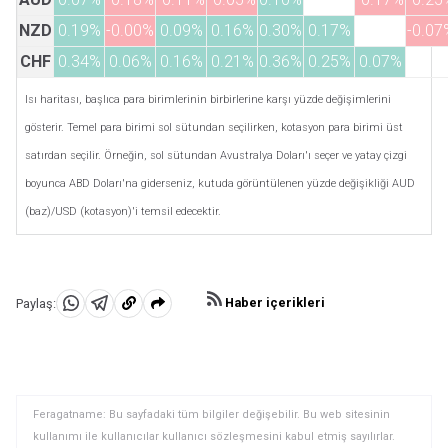
NZD
0.19%
-0.00%
0.09%
0.16%
0.30%
0.17%
-0.07
CHF
0.34%
0.06%
0.16%
0.21%
0.36%
0.25%
0.07%
Isı haritası, başlıca para birimlerinin birbirlerine karşı yüzde değişimlerini
gösterir. Temel para birimi sol sütundan seçilirken, kotasyon para birimi üst
satırdan seçilir. Örneğin, sol sütundan Avustralya Doları'ı seçer ve yatay çizgi
boyunca ABD Doları'na giderseniz, kutuda görüntülenen yüzde değişikliği AUD
(baz)/USD (kotasyon)'i temsil edecektir.
Haber içerikleri
Paylaş:
WhatsApp'da
Telegram'da
Panoya
Paylaş
Paylaş
kopyala
Feragatname: Bu sayfadaki tüm bilgiler değişebilir. Bu web sitesinin
kullanımı ile kullanıcılar kullanıcı sözleşmesini kabul etmiş sayılırlar.