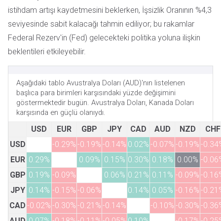
istihdam artışı kaydetmesini beklerken, İşsizlik Oranının %4,3
seviyesinde sabit kalacağı tahmin ediliyor; bu rakamlar
Federal Rezerv'in (Fed) gelecekteki politika yoluna ilişkin
beklentileri etkileyebilir.
Aşağıdaki tablo Avustralya Doları (AUD)'nın listelenen
başlıca para birimleri karşısındaki yüzde değişimini
göstermektedir bugün. Avustralya Doları, Kanada Doları
karşısında en güçlü olanıydı.
USD
EUR
GBP
JPY
CAD
AUD
NZD
CHF
USD
-0.29%
-0.19%
-0.14%
0.02%
-0.07%
-0.19%
-0.34
EUR
0.29%
0.09%
0.15%
0.30%
0.18%
0.00%
-0.06
GBP
0.19%
-0.09%
0.06%
0.21%
0.11%
-0.09%
-0.16
JPY
0.14%
-0.15%
-0.06%
0.14%
0.05%
-0.16%
-0.21
CAD
-0.02%
-0.30%
-0.21%
-0.14%
-0.10%
-0.30%
-0.36
AUD
0.07%
-0.18%
-0.11%
-0.05%
0.10%
-0.17%
-0.25