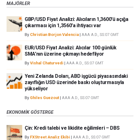
MAJÖRLER
GBP/USD Fiyat Analizi: Alıcıların 1,3600'ü açığa
çıkarması için 1,3560'a ihtiyacı var
By
Christian Borjon Valencia
|
AAA A.D., SS:07 GMT
EUR/USD Fiyat Analizi: Alıcılar 100 günlük
SMA'nın üzerine çıkmayı hedefliyor
By
Vishal Chaturvedi
|
AAA A.D., SS:07 GMT
Yeni Zelanda Doları, ABD işgücü piyasasındaki
zayıflığın USD üzerinde baskı oluşturmasıyla
yükseliyor
By
Ghiles Guezout
|
AAA A.D., SS:07 GMT
EKONOMIK GÖSTERGE
Çin: Kredi talebi ve likidite eğilimleri – DBS
By
FXStreet Analiz Ekibi
|
AAA A.D., SS:07 GMT