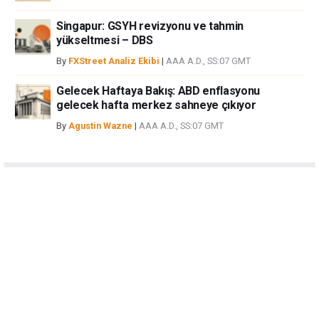
Singapur: GSYH revizyonu ve tahmin
yükseltmesi – DBS
By
FXStreet Analiz Ekibi
|
AAA A.D., SS:07 GMT
Gelecek Haftaya Bakış: ABD enflasyonu
gelecek hafta merkez sahneye çıkıyor
By
Agustin Wazne
|
AAA A.D., SS:07 GMT