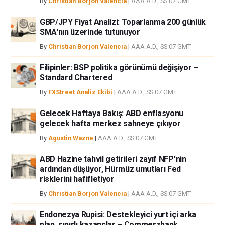
By
Christian Borjon Valencia
|
AAA A.D., SS:07 GMT
GBP/JPY Fiyat Analizi: Toparlanma 200 günlük
SMA'nın üzerinde tutunuyor
By
Christian Borjon Valencia
|
AAA A.D., SS:07 GMT
Filipinler: BSP politika görünümü değişiyor –
Standard Chartered
By
FXStreet Analiz Ekibi
|
AAA A.D., SS:07 GMT
Gelecek Haftaya Bakış: ABD enflasyonu
gelecek hafta merkez sahneye çıkıyor
By
Agustin Wazne
|
AAA A.D., SS:07 GMT
ABD Hazine tahvil getirileri zayıf NFP'nin
ardından düşüyor, Hürmüz umutları Fed
risklerini hafifletiyor
By
Christian Borjon Valencia
|
AAA A.D., SS:07 GMT
Endonezya Rupisi: Destekleyici yurt içi arka
plan, sınırlı kazançlar – Commerzbank