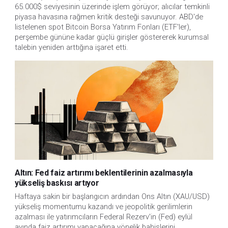
65.000$ seviyesinin üzerinde işlem görüyor; alıcılar temkinli
piyasa havasına rağmen kritik desteği savunuyor. ABD'de
listelenen spot Bitcoin Borsa Yatırım Fonları (ETF'ler),
perşembe gününe kadar güçlü girişler göstererek kurumsal
talebin yeniden arttığına işaret etti.
Altın: Fed faiz artırımı beklentilerinin azalmasıyla
yükseliş baskısı artıyor
Haftaya sakin bir başlangıcın ardından Ons Altın (XAU/USD)
yükseliş momentumu kazandı ve jeopolitik gerilimlerin
azalması ile yatırımcıların Federal Rezerv'in (Fed) eylül
ayında faiz artırımı yapacağına yönelik bahislerini