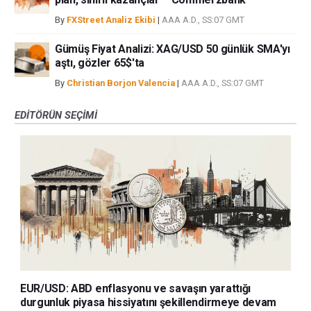
By
FXStreet Analiz Ekibi
|
AAA A.D., SS:07 GMT
Gümüş Fiyat Analizi: XAG/USD 50 günlük SMA'yı
aştı, gözler 65$'ta
By
Christian Borjon Valencia
|
AAA A.D., SS:07 GMT
EDITÖRÜN SEÇIMI
EUR/USD: ABD enflasyonu ve savaşın yarattığı
durgunluk piyasa hissiyatını şekillendirmeye devam