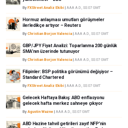
çıkabilecek herhangi bir kar kaybı herhangi bir sınırlama olmaksızın
By
FXStreet Analiz Ekibi
|
AAA A.D., SS:07 GMT
herhangi bir kayıp ya da hasar için sorumluluk kabul etmemektedir.
Hormuz anlaşması umutları görüşmeler
ilerledikçe artıyor – Reuters
By
Christian Borjon Valencia
|
AAA A.D., SS:07 GMT
GBP/JPY Fiyat Analizi: Toparlanma 200 günlük
SMA'nın üzerinde tutunuyor
By
Christian Borjon Valencia
|
AAA A.D., SS:07 GMT
Filipinler: BSP politika görünümü değişiyor –
Standard Chartered
By
FXStreet Analiz Ekibi
|
AAA A.D., SS:07 GMT
Gelecek Haftaya Bakış: ABD enflasyonu
gelecek hafta merkez sahneye çıkıyor
By
Agustin Wazne
|
AAA A.D., SS:07 GMT
ABD Hazine tahvil getirileri zayıf NFP'nin