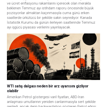
ve ücret enflasyonu rakamlarını içerecek olan merakla 
beklenen Temmuz ayı istihdam raporu öncesinde büyük 
pozisyonlar almaktan kaçınmasıyla cuma günü erken 
saatlerde ürkütücü bir şekilde sakin seyrediyor. Kanada 
İstatistik Kurumu da günün ilerleyen saatlerinde Temmuz 
ayı işgücü piyasası verilerini yayınlayacak.
WTI satış dalgası neden bir arz uyarısını gizliyor
olabilir
Amerikan Petrol göstergesi varil fiyatları, ABD-İran
anlaşması umutlarının yeniden canlanmasıyla sert şekilde
geriledi, ancak derin backwardation gösteren Petrol eğrisi,