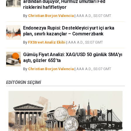
ardından düşüyor, Hürmüz umutları Fed
risklerini hafifletiyor
By
Christian Borjon Valencia
|
AAA A.D., SS:07 GMT
Endonezya Rupisi: Destekleyici yurt içi arka
plan, sınırlı kazançlar – Commerzbank
By
FXStreet Analiz Ekibi
|
AAA A.D., SS:07 GMT
Gümüş Fiyat Analizi: XAG/USD 50 günlük SMA'yı
aştı, gözler 65$'ta
By
Christian Borjon Valencia
|
AAA A.D., SS:07 GMT
EDITÖRÜN SEÇIMI