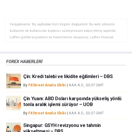
Paylaş
Paylaş
kopyala
Feragatname: Bu sayfadaki tüm bilgiler değişebilir. Bu web sitesinin
kullanımı ile kullanıcılar kullanıcı sözleşmesini kabul etmiş sayılırlar.
Lütfen gizlilik koşullarını ve hükümlerini okuyunuz. Lütfen finansal
piyasalardaki ticari riskler ve maliyetler konusunda tam bilgi edininiz
çünkü burası en riskli yatırım biçimlerinden birisidir. Alım satım farkı
yoluyla döviz ticareti yüksek bir risk içerir ve tüm yatırımcılar için uygun
FOREX HABERLERİ
bir alan olmayabilir. Diğer finansal araçlar içinden döviz ticaretini tercih
etmeden önce, yatırım nesnelerinizi, deneyim seviyenizi ve risk
Çin: Kredi talebi ve likidite eğilimleri – DBS
iştahınızı dikkatlice gözden geçiriniz. FXStreet’de ifade edilen görüşler
bireysel yazarlara aittir, fxstreet.com veya yönetimin görüşlerini ifade
By
FXStreet Analiz Ekibi
|
AAA A.D., SS:07 GMT
etmemektedir. Bilgilerde hatalar yada eksikler bulunabilir. FXStreet
bağımsız yazarların görüşlerini doğrulamak zorunda değildir.
Çin Yuanı: ABD Doları karşısında yükseliş yönlü
FXStreet’de verilen herhangi bir görüş, haber, araştırma, analiz, fiyatlar
tonla aralık işlemi sürüyor – UOB
veya fxstreet.comtarafından bu sitede yayınlanan bilgiler çalışanlar,
By
FXStreet Analiz Ekibi
|
AAA A.D., SS:07 GMT
ortaklar yada katkıda bulunanlar tarafından genel piyasa yorumu olarak
verilmiştir ve yatırım danışmanlığı teşkil etmemektedir. FXStreet bu tür
Singapur: GSYH revizyonu ve tahmin
bilgilerin kullanımı nedeniyle doğrudan yada dolaylı olarak ortaya
yükseltmesi – DBS