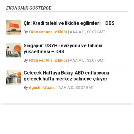
EKONOMIK GÖSTERGE
Çin: Kredi talebi ve likidite eğilimleri – DBS
By
FXStreet Analiz Ekibi
|
AAA A.D., SS:07 GMT
Singapur: GSYH revizyonu ve tahmin
yükseltmesi – DBS
By
FXStreet Analiz Ekibi
|
AAA A.D., SS:07 GMT
Gelecek Haftaya Bakış: ABD enflasyonu
gelecek hafta merkez sahneye çıkıyor
By
Agustin Wazne
|
AAA A.D., SS:07 GMT