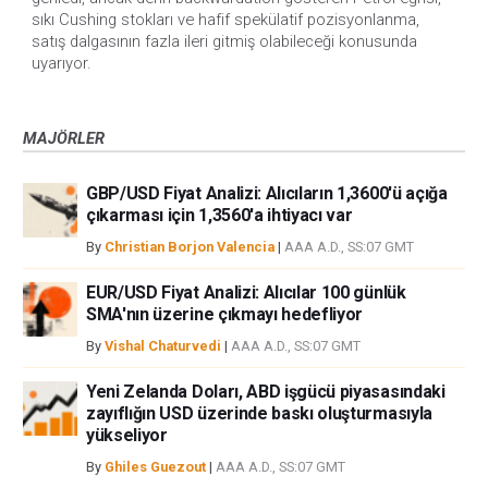
sıkı Cushing stokları ve hafif spekülatif pozisyonlanma,
satış dalgasının fazla ileri gitmiş olabileceği konusunda
uyarıyor.
MAJÖRLER
GBP/USD Fiyat Analizi: Alıcıların 1,3600'ü açığa
çıkarması için 1,3560'a ihtiyacı var
By
Christian Borjon Valencia
|
AAA A.D., SS:07 GMT
EUR/USD Fiyat Analizi: Alıcılar 100 günlük
SMA'nın üzerine çıkmayı hedefliyor
By
Vishal Chaturvedi
|
AAA A.D., SS:07 GMT
Yeni Zelanda Doları, ABD işgücü piyasasındaki
zayıflığın USD üzerinde baskı oluşturmasıyla
yükseliyor
By
Ghiles Guezout
|
AAA A.D., SS:07 GMT