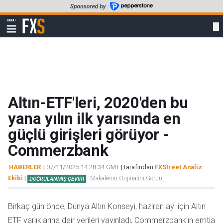
Skip
to
FXStreet
MENU
main
Show
navigation
content
Altın-ETF'leri, 2020'den bu
yana yılın ilk yarısında en
güçlü girişleri görüyor -
Commerzbank
HABERLER
|
07/11/2025 14:28:34 GMT
| tarafından
FXStreet Analiz
Ekibi
|
Makalenin Orijinalini Görün
DOĞRULANMIŞ ÇEVIRI
Birkaç gün önce, Dünya Altın Konseyi, haziran ayı için Altın
ETF varlıklarına dair verileri yayınladı, Commerzbank'ın emtia