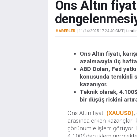
Ons Altın fiya
dengelenmesiyl
HABERLER
|
11/14/2025 17:24:40 GMT
| taraf
Ons Altın fiyatı, kar
azalmasıyla üç haftal
ABD Doları, Fed yetki
konusunda temkinli si
kazanıyor.
Teknik olarak, 4.100$
bir düşüş riskini artır
Ons Altın fiyatı
(XAUUSD)
,
arasında erken kazançları 
görünümle işlem görüyor. B
4.100$'dan işlem görmekte 