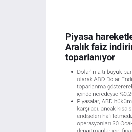
Piyasa hareketler
Aralık faiz indi
toparlanıyor
Dolar'ın altı büyük par
olarak ABD Dolar End
toparlanma göstererek
içinde neredeyse %0,20
Piyasalar, ABD hüküm
karşıladı, ancak kısa
endişeleri hafifletmedi
operasyonları 30 Ocak 
departmanlar için fin