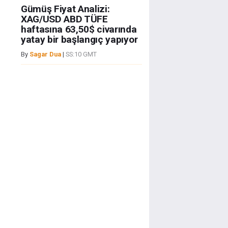
Gümüş Fiyat Analizi:
XAG/USD ABD TÜFE
haftasına 63,50$ civarında
yatay bir başlangıç yapıyor
By
Sagar Dua
|
SS:10 GMT