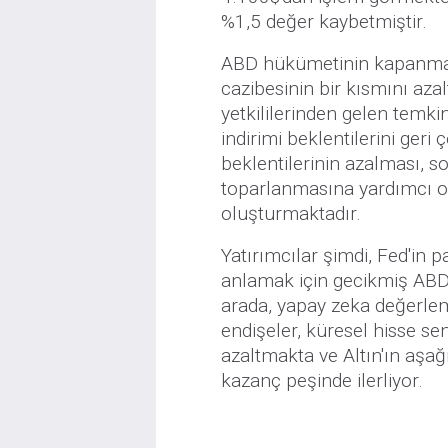
%1,5 değer kaybetmiştir.
ABD hükümetinin kapanması
cazibesinin bir kısmını az
yetkililerinden gelen temkin
indirimi beklentilerini ger
beklentilerinin azalması, s
toparlanmasına yardımcı ol
oluşturmaktadır.
Yatırımcılar şimdi, Fed'in 
anlamak için gecikmiş AB
arada, yapay zeka değerlem
endişeler, küresel hisse sen
azaltmakta ve Altın'ın aşağı
kazanç peşinde ilerliyor.