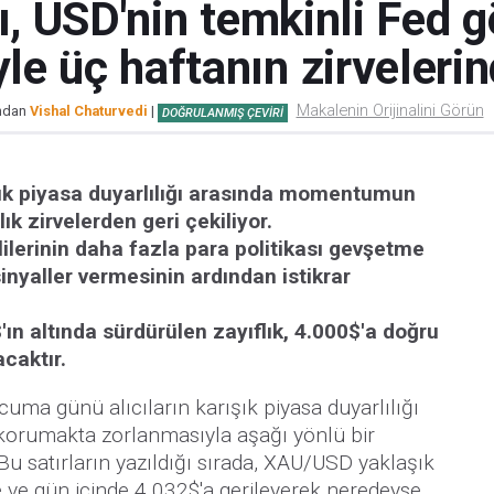
tı, USD'nin temkinli Fed
e üç haftanın zirveleri
Makalenin Orijinalini Görün
ından
Vishal Chaturvedi
|
DOĞRULANMIŞ ÇEVIRI
ışık piyasa duyarlılığı arasında momentumun
ık zirvelerden geri çekiliyor.
lilerinin daha fazla para politikası gevşetme
nyaller vermesinin ardından istikrar
'ın altında sürdürülen zayıflık, 4.000$'a doğru
acaktır.
 cuma günü alıcıların karışık piyasa duyarlılığı
korumakta zorlanmasıyla aşağı yönlü bir
u satırların yazıldığı sırada, XAU/USD yaklaşık
ve gün içinde 4.032$'a gerileyerek neredeyse