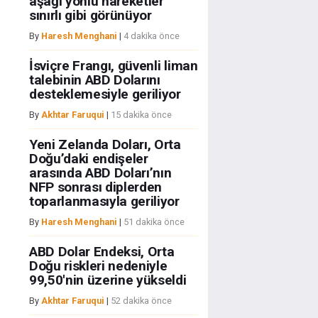
aşağı yönlü hareketler
sınırlı gibi görünüyor
By
Haresh Menghani
|
4 dakika önce
İsviçre Frangı, güvenli liman
talebinin ABD Dolarını
desteklemesiyle geriliyor
By
Akhtar Faruqui
|
15 dakika önce
Yeni Zelanda Doları, Orta
Doğu’daki endişeler
arasında ABD Doları’nın
NFP sonrası diplerden
toparlanmasıyla geriliyor
By
Haresh Menghani
|
51 dakika önce
ABD Dolar Endeksi, Orta
Doğu riskleri nedeniyle
99,50'nin üzerine yükseldi
By
Akhtar Faruqui
|
52 dakika önce