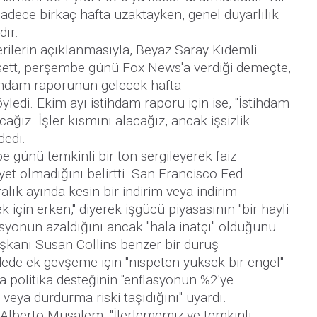
adece birkaç hafta uzaktayken, genel duyarlılık
dır.
ilerin açıklanmasıyla, Beyaz Saray Kıdemli
ett, perşembe günü Fox News'a verdiği demeçte,
stihdam raporunun gelecek hafta
yledi. Ekim ayı istihdam raporu için ise, "İstihdam
ağız. İşler kısmını alacağız, ancak işsizlik
dedi.
be günü temkinli bir ton sergileyerek faiz
iyet olmadığını belirtti. San Francisco Fed
alık ayında kesin bir indirim veya indirim
için erken," diyerek işgücü piyasasının "bir hayli
asyonun azaldığını ancak "hala inatçı" olduğunu
aşkanı Susan Collins benzer bir duruş
dede ek gevşeme için "nispeten yüksek bir engel"
 politika desteğinin "enflasyonun %2'ye
eya durdurma riski taşıdığını" uyardı.
 Alberto Musalem, "İlerlememiz ve temkinli