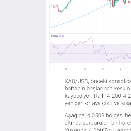
XAU/USD, önceki konsolida
haftanın başlarında keski
kaybediyor. Ralli, 4.200-4.
yeniden ortaya çıktı ve kısa
Aşağıda, 4.050$ bölgesi h
altında sürdürülen bir hare
Yukarıda, 4.250$'ın üzerin