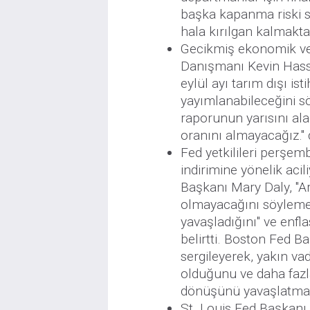
başka kapanma riski s
hala kırılgan kalmakta
Gecikmiş ekonomik ver
Danışmanı Kevin Hass
eylül ayı tarım dışı i
yayımlanabileceğini sö
raporunun yarısını alac
oranını almayacağız." 
Fed yetkilileri perşem
indirimine yönelik acil
Başkanı Mary Daly, "Ar
olmayacağını söylemek 
yavaşladığını" ve enfl
belirtti. Boston Fed B
sergileyerek, yakın va
olduğunu ve daha fazla
dönüşünü yavaşlatma v
St. Louis Fed Başkanı