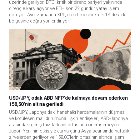
üzerinde geriliyor. BTC, kritik bir direnç bariyeri yakınında 
dirençle karşılaşıyor ve ETH son 22 gündür yatay işlem 
görüyor. Aynı zamanda XRP, düzeltmesini kritik 1$ destek 
bölgesine doğru yönlendiriyor.
USD/JPY, odak ABD NFP'de kalmaya devam ederken
158,50'nin altına geriledi
USD/JPY, Japonya'daki hanehalkı harcamalarının düşmesi 
ve kötüleşen mali durumuna ilişkin endişeleri, ABD-Japonya 
arasındaki geniş faiz farkının ortasında önemsemeyen 
Japon Yeni'nin etkisiyle cuma günü Asya seansında haftalık 
zirvelerden geriliyor ve 158,00'lerin ortasının altında işlem 