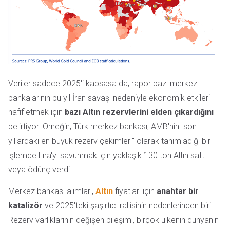
Veriler sadece 2025'i kapsasa da, rapor bazı merkez
bankalarının bu yıl İran savaşı nedeniyle ekonomik etkileri
hafifletmek için
bazı Altın rezervlerini elden çıkardığını
belirtiyor. Örneğin, Türk merkez bankası, AMB'nin "son
yıllardaki en büyük rezerv çekimleri" olarak tanımladığı bir
işlemde Lira'yı savunmak için yaklaşık 130 ton Altın sattı
veya ödünç verdi.
Merkez bankası alımları,
Altın
fiyatları için
anahtar bir
katalizör
ve 2025'teki şaşırtıcı rallisinin nedenlerinden biri.
Rezerv varlıklarının değişen bileşimi, birçok ülkenin dünyanın