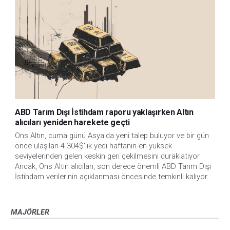
ABD Tarım Dışı İstihdam raporu yaklaşırken Altın
alıcıları yeniden harekete geçti
Ons Altın, cuma günü Asya'da yeni talep buluyor ve bir gün 
önce ulaşılan 4.304$'lık yedi haftanın en yüksek 
seviyelerinden gelen keskin geri çekilmesini duraklatıyor. 
Ancak, Ons Altın alıcıları, son derece önemli ABD Tarım Dışı 
İstihdam verilerinin açıklanması öncesinde temkinli kalıyor.
MAJÖRLER