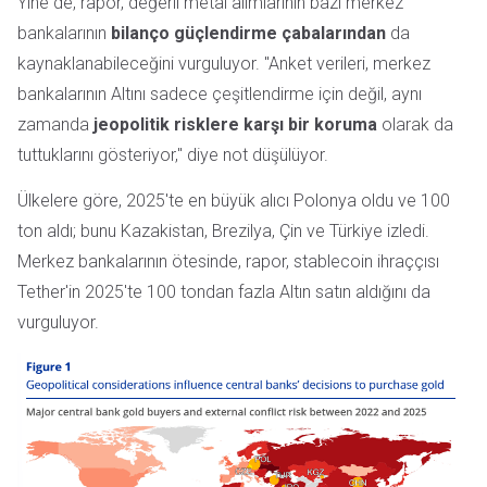
Yine de, rapor, değerli metal alımlarının bazı merkez
bankalarının
bilanço güçlendirme çabalarından
da
kaynaklanabileceğini vurguluyor. "Anket verileri, merkez
bankalarının Altını sadece çeşitlendirme için değil, aynı
zamanda
jeopolitik risklere karşı bir koruma
olarak da
tuttuklarını gösteriyor," diye not düşülüyor.
Ülkelere göre, 2025'te en büyük alıcı Polonya oldu ve 100
ton aldı; bunu Kazakistan, Brezilya, Çin ve Türkiye izledi.
Merkez bankalarının ötesinde, rapor, stablecoin ihraççısı
Tether'in 2025'te 100 tondan fazla Altın satın aldığını da
vurguluyor.