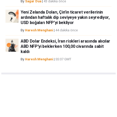
By
Sagar Dua
|
43 dakika önce
Yeni Zelanda Doları, Çin'in ticaret verilerinin
ardından haftalık dip seviyeye yakın seyrediyor,
USD boğaları NFP'yi bekliyor
By
Haresh Menghani
|
44 dakika önce
ABD Dolar Endeksi, İran riskleri arasında alıcılar
ABD NFP'yi beklerken 100,00 civarında sabit
kaldı
By
Haresh Menghani
|
SS:07 GMT