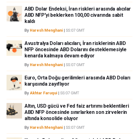
ABD Dolar Endeksi, İran riskleri arasında alıcılar
ABD NFP'yi beklerken 100,00 civarında sabit
kaldı
By
Haresh Menghani
|
SS:07 GMT
Avustralya Doları alıcıları, İran risklerinin ABD
NFP öncesinde ABD Dolarını desteklemesiyle
kenarda kalmaya devam ediyor
By
Haresh Menghani
|
SS:07 GMT
Euro, Orta Doğu gerilimleri arasında ABD Doları
karşısında zayıflıyor
By
Akhtar Faruqui
|
SS:07 GMT
Altın, USD gücü ve Fed faiz artırımı beklentileri
ABD NFP öncesinde sınırlarken son zirvelerin
altında konsolide oluyor
By
Haresh Menghani
|
SS:07 GMT