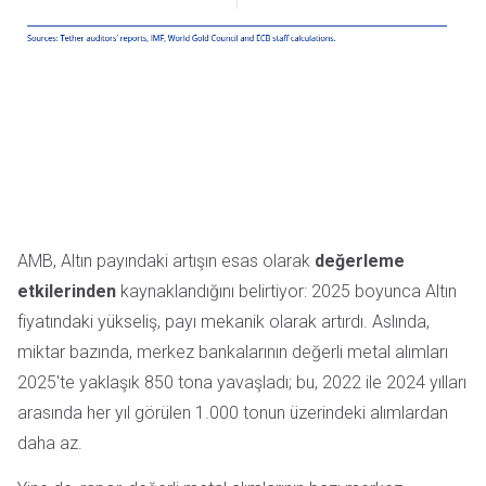
AMB, Altın payındaki artışın esas olarak
değerleme
etkilerinden
kaynaklandığını belirtiyor: 2025 boyunca Altın
fiyatındaki yükseliş, payı mekanik olarak artırdı. Aslında,
miktar bazında, merkez bankalarının değerli metal alımları
2025'te yaklaşık 850 tona yavaşladı; bu, 2022 ile 2024 yılları
arasında her yıl görülen 1.000 tonun üzerindeki alımlardan
daha az.