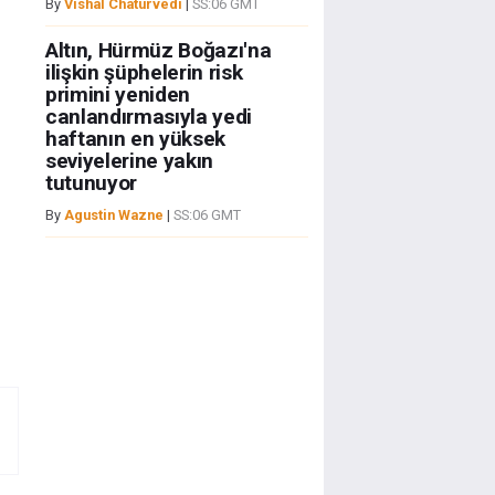
By
Vishal Chaturvedi
|
SS:06 GMT
Altın, Hürmüz Boğazı'na
ilişkin şüphelerin risk
primini yeniden
canlandırmasıyla yedi
haftanın en yüksek
seviyelerine yakın
tutunuyor
By
Agustin Wazne
|
SS:06 GMT