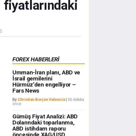
 fiyatlarındaki
ün
FOREX HABERLERİ
Umman-İran planı, ABD ve
İsrail gemilerini
Hürmüz’den engelliyor –
Fars News
By
Christian Borjon Valencia
|
36 dakika
önce
Gümüş Fiyat Analizi: ABD
Dolarındaki toparlanma,
ABD istihdam raporu
öncesinde XAG/USD