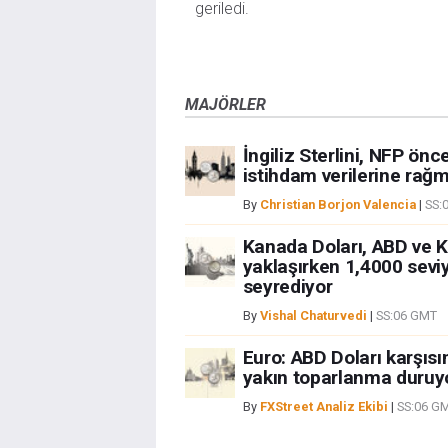
geriledi.
MAJÖRLER
İngiliz Sterlini, NFP ön
istihdam verilerine rağm
By
Christian Borjon Valencia
|
SS:
Kanada Doları, ABD ve K
yaklaşırken 1,4000 sevi
seyrediyor
By
Vishal Chaturvedi
|
SS:06 GMT
Euro: ABD Doları karşıs
yakın toparlanma duruy
By
FXStreet Analiz Ekibi
|
SS:06 G