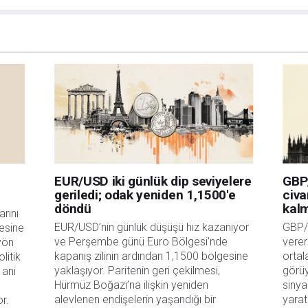
zden geçiriniz. FXStreet’de ifade edilen görüşler bireysel yazarlara aittir, fxstreet.com
gilerde hatalar yada eksikler bulunabilir. FXStreet bağımsız yazarların görüşlerini
erhangi bir görüş, haber, araştırma, analiz, fiyatlar veya fxstreet.comtarafından bu
a katkıda bulunanlar tarafından genel piyasa yorumu olarak verilmiştir ve yatırım
bilgilerin kullanımı nedeniyle doğrudan yada dolaylı olarak ortaya çıkabilecek
aksızın herhangi bir kayıp ya da hasar için sorumluluk kabul etmemektedir.
EUR/USD iki günlük dip seviyelere
GBP
geriledi; odak yeniden 1,1500'e
civa
döndü
kal
rını 
EUR/USD’nin günlük düşüşü hız kazanıyor 
GBP/U
esine 
ve Perşembe günü Euro Bölgesi’nde 
verer
yön 
kapanış zilinin ardından 1,1500 bölgesine 
ortal
itik 
yaklaşıyor. Paritenin geri çekilmesi, 
görüy
ani 
Hürmüz Boğazı’na ilişkin yeniden 
sinya
alevlenen endişelerin yaşandığı bir 
yarat
or.