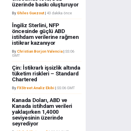
üzerinde baskı oluşturuyor
By
Ghiles Guezout
|
43 dakika önce
İngiliz Sterlini, NFP
öncesinde güçlü ABD
istihdam verilerine rağmen
istikrar kazanıyor
By
Christian Borjon Valencia
|
SS:06
GMT
Çin: İstikrarlı işsizlik altında
tüketim riskleri – Standard
Chartered
By
FXStreet Analiz Ekibi
|
SS:06 GMT
Kanada Doları, ABD ve
Kanada istihdam verileri
yaklaşırken 1,4000
seviyesinin üzerinde
seyrediyor