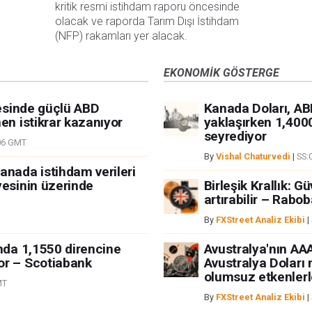
kritik resmi istihdam raporu öncesinde 
olacak ve raporda Tarım Dışı İstihdam 
(NFP) rakamları yer alacak.
EKONOMIK GÖSTERGE
cesinde güçlü ABD
Kanada Doları, AB
en istikrar kazanıyor
yaklaşırken 1,400
seyrediyor
06 GMT
By
Vishal Chaturvedi
|
SS:
anada istihdam verileri
yesinin üzerinde
Birleşik Krallık: 
artırabilir – Rabo
By
FXStreet Analiz Ekibi
|
ında 1,1550 direncine
Avustralya'nın AAA 
or – Scotiabank
Avustralya Doları
olumsuz etkenlerl
MT
By
FXStreet Analiz Ekibi
|