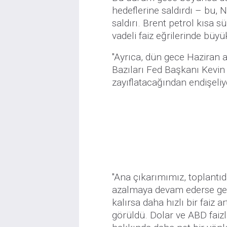
hedeflerine saldırdı – bu, 
saldırı. Brent petrol kısa s
vadeli faiz eğrilerinde büyü
"Ayrıca, dün gece Haziran 
Bazıları Fed Başkanı Kevin W
zayıflatacağından endişeli
"Ana çıkarımımız, toplantı
azalmaya devam ederse geci
kalırsa daha hızlı bir faiz a
görüldü. Dolar ve ABD faiz