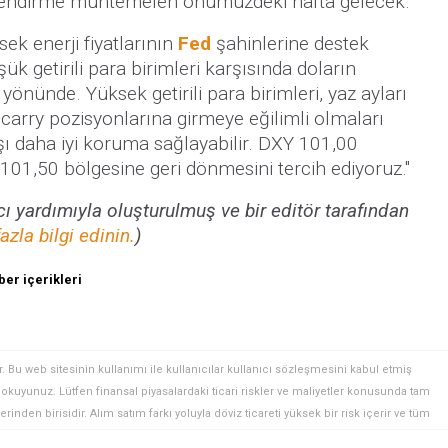
lendirme muhtemelen önümüzdeki hafta gelecek."
ek enerji fiyatlarının
Fed
şahinlerine destek
ük getirili para birimleri karşısında doların
önünde. Yüksek getirili para birimleri, yaz ayları
a carry pozisyonlarına girmeye eğilimli olmaları
şı daha iyi koruma sağlayabilir. DXY 101,00
101,50 bölgesine geri dönmesini tercih ediyoruz."
 yardımıyla oluşturulmuş ve bir editör tarafından
azla bilgi edinin.
)
er içerikleri
. Bu web sitesinin kullanımı ile kullanıcılar kullanıcı sözleşmesini kabul etmiş
ini okuyunuz. Lütfen finansal piyasalardaki ticari riskler ve maliyetler konusunda tam
rinden birisidir. Alım satım farkı yoluyla döviz ticareti yüksek bir risk içerir ve tüm
 finansal araçlar içinden döviz ticaretini tercih etmeden önce, yatırım nesnelerinizi,