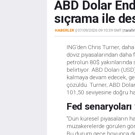
ABD Dolar Ende
sıçrama ile de
HABERLER
|
07/09/2026 09:10:39 GMT
| taraf
ING’den Chris Turner, daha 
döviz piyasalarından daha fa
petrolün 80$ yakınlarında s
belirtiyor. ABD Doları (USD)
kalmaya devam edecek, geli
çözüldü. Turner, ABD Dolar
101,50 seviyesine doğru h
Fed senaryoları
"Dün küresel piyasaların h
müzakerelerde görülen gör
Bu durum gece boyunca dev