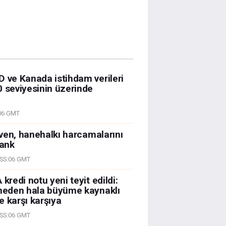
D ve Kanada istihdam verileri
0 seviyesinin üzerinde
06 GMT
Güven, hanehalkı harcamalarını
bank
SS:06 GMT
kredi notu yeni teyit edildi:
 neden hala büyüme kaynaklı
e karşı karşıya
SS:06 GMT