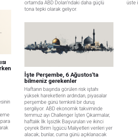
ortamda ABD Doları’ndaki daha güçlü 
üste i
tona tepki olarak geliyor.
ısı
erken
İşte Perşembe, 6 Ağustos'ta
bilmeniz gerekenler
Haftanın başında görülen risk iştahı 
yüksek hareketlerin ardından, piyasalar 
esinin
perşembe günü temkinli bir duruş 
sergiliyor. ABD ekonomik takviminde 
fleme
temmuz ayı Challenger İşten Çıkarmalar, 
 para
haftalık İlk İşsizlik Başvuruları ve ikinci 
arak
çeyrek Birim İşgücü Maliyetleri verileri yer 
alacak; bunlar, cuma günü açıklanacak 