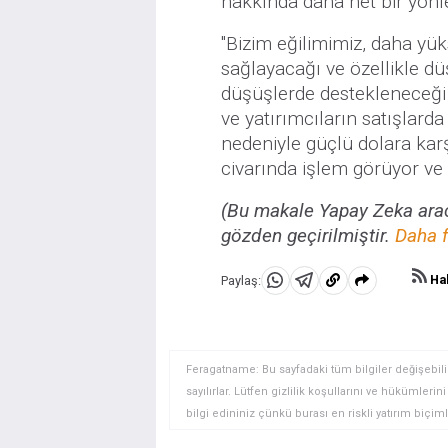
hakkında daha net bir yön
"Bizim eğilimimiz, daha yüks
sağlayacağı ve özellikle düş
düşüşlerde destekleneceği y
ve yatırımcıların satışlard
nedeniyle güçlü dolara kar
civarında işlem görüyor ve 
(Bu makale Yapay Zeka aracı
gözden geçirilmiştir.
Daha f
Hab
Paylaş:
WhatsApp'da
Telegram'da
Panoya
Paylaş
Paylaş
kopyala
Feragatname: Bu sayfadaki tüm bilgiler değişebilir
sayılırlar. Lütfen gizlilik koşullarını ve hükümler
bilgi edininiz çünkü burası en riskli yatırım biçimle
yatırımcılar için uygun bir alan olmayabilir. Diğer