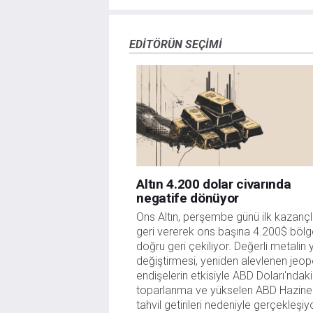
deneyim seviyenizi ve risk iştahınızı dikkatlice gö
veya yönetimin görüşlerini ifade etmemektedir. Bil
doğrulamak zorunda değildir. FXStreet’de verilen h
EDITÖRÜN SEÇIMI
sitede yayınlanan bilgiler çalışanlar, ortaklar yad
danışmanlığı teşkil etmemektedir. FXStreet bu tür 
herhangi bir kar kaybı herhangi bir sınırlama olm
Altın 4.200 dolar civarında
negatife dönüyor
Ons Altın, perşembe günü ilk kazançla
geri vererek ons başına 4.200$ bölg
doğru geri çekiliyor. Değerli metalin 
değiştirmesi, yeniden alevlenen jeopol
endişelerin etkisiyle ABD Doları'ndaki 
toparlanma ve yükselen ABD Hazine 
tahvil getirileri nedeniyle gerçekleşiy