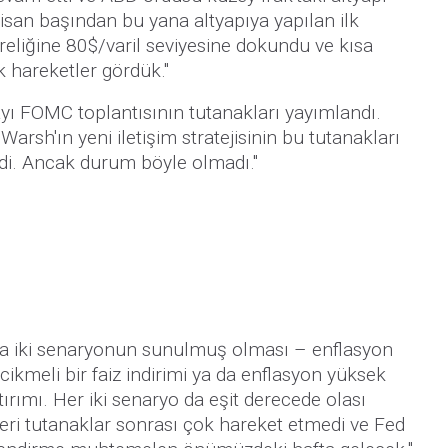
Nisan başından bu yana altyapıya yapılan ilk
üreliğine 80$/varil seviyesine dokundu ve kısa
k hareketler gördük."
ayı FOMC toplantısının tutanakları yayımlandı.
arsh'ın yeni iletişim stratejisinin bu tutanakları
ydi. Ancak durum böyle olmadı."
da iki senaryonun sunulmuş olması – enflasyon
kmeli bir faiz indirimi ya da enflasyon yüksek
rtırımı. Her iki senaryo da eşit derecede olası
leri tutanaklar sonrası çok hareket etmedi ve Fed