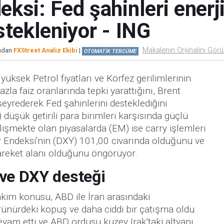
ksi: Fed şahinleri enerji
stekleniyor - ING
Makalenin Orijinalini Gör
ından
FXStreet Analiz Ekibi
|
OTOMATİK TERCÜME
yüksek Petrol fiyatları ve Körfez gerilimlerinin
zla faiz oranlarında tepki yarattığını, Brent
eyrederek Fed şahinlerini desteklediğini
 düşük getirili para birimleri karşısında güçlü
şmekte olan piyasalarda (EM) ise carry işlemleri
 Endeksi'nin (DXY) 101,00 civarında olduğunu ve
areket alanı olduğunu öngörüyor.
 ve DXY desteği
akim konusu, ABD ile İran arasındaki
ünürdeki kopuş ve daha ciddi bir çatışma oldu.
am etti ve ABD ordusu kuzey Irak'taki altyapı