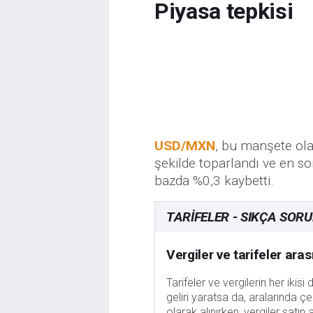
Piyasa tepkisi
USD/MXN
, bu manşete olan
şekilde toparlandı ve en s
bazda %0,3 kaybetti.
TARIFELER - SIKÇA SOR
Vergiler ve tarifeler ara
Tarifeler ve vergilerin her iki
geliri yaratsa da, aralarında çeş
olarak alınırken, vergiler satın