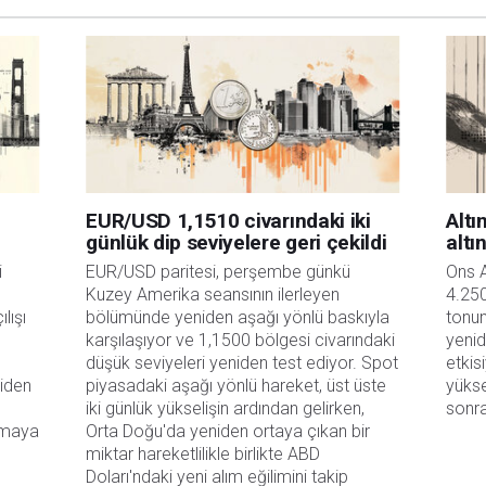
a katkıda bulunanlar tarafından genel piyasa yorumu olarak verilmiştir ve yatırım
bilgilerin kullanımı nedeniyle doğrudan yada dolaylı olarak ortaya çıkabilecek
aksızın herhangi bir kayıp ya da hasar için sorumluluk kabul etmemektedir.
EUR/USD 1,1510 civarındaki iki
Altı
günlük dip seviyelere geri çekildi
altı
 
EUR/USD paritesi, perşembe günkü 
Ons A
Kuzey Amerika seansının ilerleyen 
4.250
lışı 
bölümünde yeniden aşağı yönlü baskıyla 
tonun
karşılaşıyor ve 1,1500 bölgesi civarındaki 
yenid
düşük seviyeleri yeniden test ediyor. Spot 
etkis
iden 
piyasadaki aşağı yönlü hareket, üst üste 
yükse
iki günlük yükselişin ardından gelirken, 
sonra
maya 
Orta Doğu'da yeniden ortaya çıkan bir 
miktar hareketlilikle birlikte ABD 
Doları'ndaki yeni alım eğilimini takip 