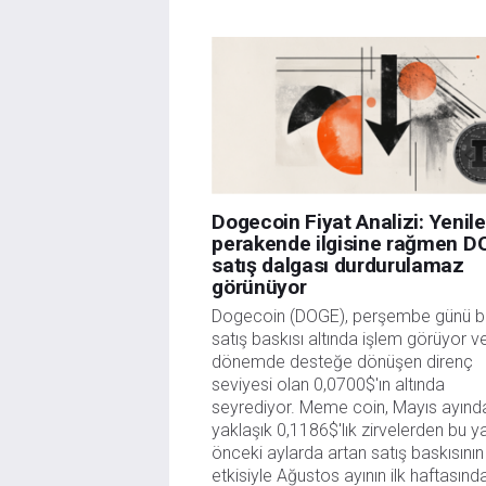
Dogecoin Fiyat Analizi: Yenil
perakende ilgisine rağmen 
satış dalgası durdurulamaz
görünüyor
Dogecoin (DOGE), perşembe günü b
satış baskısı altında işlem görüyor v
dönemde desteğe dönüşen direnç
seviyesi olan 0,0700$'ın altında
seyrediyor. Meme coin, Mayıs ayınd
yaklaşık 0,1186$'lık zirvelerden bu y
önceki aylarda artan satış baskısının
etkisiyle Ağustos ayının ilk haftasınd