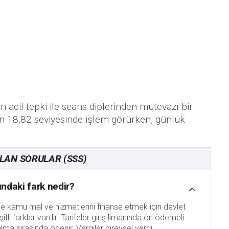
 acil tepki ile seans diplerinden mütevazı bir
on 18,82 seviyesinde işlem görürken, günlük
ULAN SORULAR (SSS)
sındaki fark nedir?
si de kamu mal ve hizmetlerini finanse etmek için devlet
itli farklar vardır. Tarifeler giriş limanında ön ödemeli
 alma sırasında ödenir. Vergiler bireysel vergi