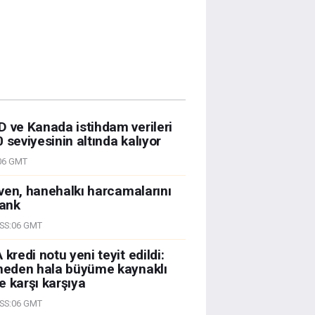
D ve Kanada istihdam verileri
 seviyesinin altında kalıyor
06 GMT
Güven, hanehalkı harcamalarını
bank
SS:06 GMT
kredi notu yeni teyit edildi:
 neden hala büyüme kaynaklı
e karşı karşıya
SS:06 GMT