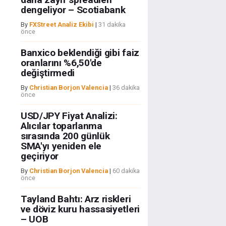
dengeliyor – Scotiabank
By
FXStreet Analiz Ekibi
|
31 dakika
önce
Banxico beklendiği gibi faiz
oranlarını %6,50'de
değiştirmedi
By
Christian Borjon Valencia
|
36 dakika
önce
USD/JPY Fiyat Analizi:
Alıcılar toparlanma
sırasında 200 günlük
SMA'yı yeniden ele
geçiriyor
By
Christian Borjon Valencia
|
60 dakika
önce
Tayland Bahtı: Arz riskleri
ve döviz kuru hassasiyetleri
– UOB