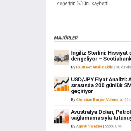
değerinin %3'ünü kaybetti.
MAJÖRLER
İngiliz Sterlini: Hissiya
dengeliyor – Scotiaban
By
FXStreet Analiz Ekibi
|
30 dakik
USD/JPY Fiyat Analizi: A
sırasında 200 günlük SM
geçiriyor
By
Christian Borjon Valencia
|
59 
Avustralya Doları, Petrol
sağlamamasıyla tutunu
By
Agustin Wazne
|
SS:06 GMT