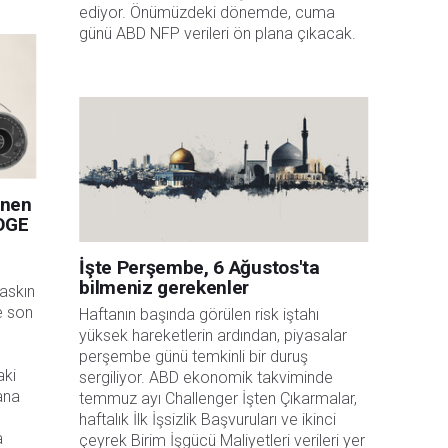
ediyor. Önümüzdeki dönemde, cuma 
günü ABD NFP verileri ön plana çıkacak.
enen
DOGE
İşte Perşembe, 6 Ağustos'ta
bilmeniz gerekenler
askın
e son
Haftanın başında görülen risk iştahı 
yüksek hareketlerin ardından, piyasalar 
perşembe günü temkinli bir duruş 
aki
sergiliyor. ABD ekonomik takviminde 
ana
temmuz ayı Challenger İşten Çıkarmalar, 
haftalık İlk İşsizlik Başvuruları ve ikinci 
a
çeyrek Birim İşgücü Maliyetleri verileri yer 