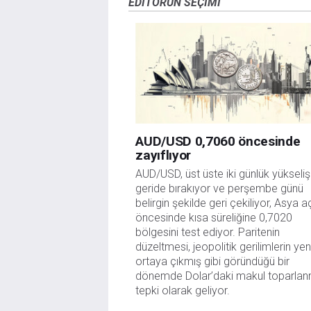
EDITÖRÜN SEÇIMI
sitede yayınlanan bilgiler çalışanlar, ortaklar yad
danışmanlığı teşkil etmemektedir. FXStreet bu tür 
herhangi bir kar kaybı herhangi bir sınırlama olm
AUD/USD 0,7060 öncesinde
zayıflıyor
AUD/USD, üst üste iki günlük yükselişi
geride bırakıyor ve perşembe günü 
belirgin şekilde geri çekiliyor, Asya açı
öncesinde kısa süreliğine 0,7020 
bölgesini test ediyor. Paritenin 
düzeltmesi, jeopolitik gerilimlerin yen
ortaya çıkmış gibi göründüğü bir 
dönemde Dolar’daki makul toparlan
tepki olarak geliyor.