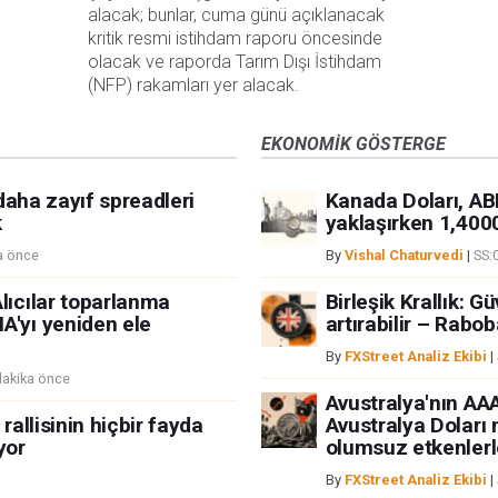
alacak; bunlar, cuma günü açıklanacak 
kritik resmi istihdam raporu öncesinde 
olacak ve raporda Tarım Dışı İstihdam 
(NFP) rakamları yer alacak.
EKONOMIK GÖSTERGE
t daha zayıf spreadleri
Kanada Doları, AB
k
yaklaşırken 1,4000
a önce
By
Vishal Chaturvedi
|
SS:
lıcılar toparlanma
Birleşik Krallık: 
A'yı yeniden ele
artırabilir – Rabo
By
FXStreet Analiz Ekibi
|
dakika önce
Avustralya'nın AAA 
 rallisinin hiçbir fayda
Avustralya Doları
yor
olumsuz etkenlerl
By
FXStreet Analiz Ekibi
|