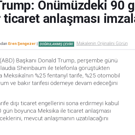
rump: Önümüzdeki 90 g
r ticaret anlaşması imza
Makalenin Orijinalini Görün
ından
Eren Şengezer
|
DOĞRULANMIŞ ÇEVIRI
ri (ABD) Başkanı Donald Trump, perşembe günü
audia Sheinbaum ile telefonla görüştükten
a Meksika'nın %25 fentanyl tarife, %25 otomobil
nyum ve bakır tarifesi ödemeye devam edeceğini
fe dışı ticaret engellerini sona erdirmeyi kabul
90 gün boyunca Meksika ile ticaret anlaşması
ceklerini, mevcut anlaşmanın uzatılacağını