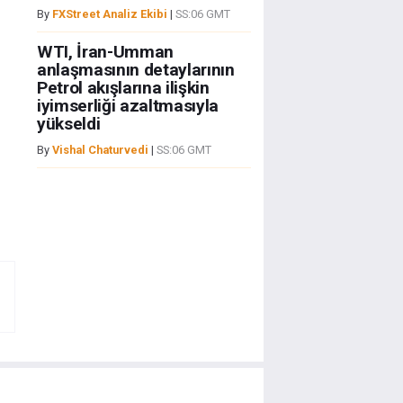
By
FXStreet Analiz Ekibi
|
SS:06 GMT
WTI, İran-Umman
anlaşmasının detaylarının
Petrol akışlarına ilişkin
iyimserliği azaltmasıyla
yükseldi
By
Vishal Chaturvedi
|
SS:06 GMT