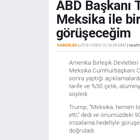
ABD Başkanı T
Meksika ile bi
görüşeceğim
HABERLER
|
07/31/2025 15:16:59 GMT
| taraf
Amerika Birleşik Devletle
Meksika Cumhurbaşkanı Cl
sonra yaptığı açıklamalard
tarife ve %50 çelik, alümi
söyledi.
Trump, "Meksika, hemen tari
etti," dedi ve önümüzdeki 
imzalama hedefiyle görüşe
doğruladı.