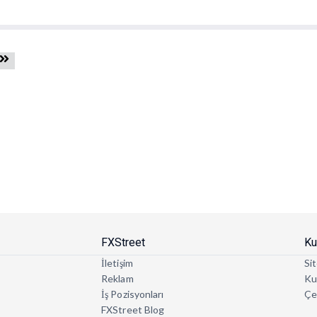
FXStreet
Ku
İletişim
Sit
Reklam
Kul
İş Pozisyonları
Çe
FXStreet Blog