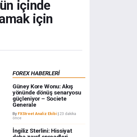
ün içinde
lamak için
FOREX HABERLERİ
Güney Kore Wonu: Akış
yönünde dönüş senaryosu
güçleniyor – Societe
Generale
By
FXStreet Analiz Ekibi
|
23 dakika
önce
İngiliz Sterlini: Hissiyat
daha zayıf spreadleri