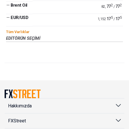
—
Brent Oil
2
2
77
77
82,
/
—
EUR/USD
5
5
17
17
1,152
/
Tüm Varlıklar
EDITÖRÜN SEÇIMI
Hakkımızda
FXStreet