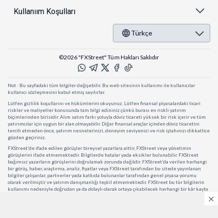
Kullanıım Koşulları
Türkçe
©2026 "FXStreet" Tüm Hakları Saklıdır
Not : Bu sayfadaki tüm bilgiler değişebilir. Bu web sitesinin kullanımı ile kullanıcılar
kullanıcı sözleşmesini kabul etmiş sayılırlar.
Lütfen gizlilik koşullarını ve hükümlerini okuyunuz. Lütfen finansal piyasalardaki ticari
riskler ve maliyetler konusunda tam bilgi edininiz çünkü burası en riskli yatırım
biçimlerinden birisidir. Alım satım farkı yoluyla döviz ticareti yüksek bir risk içerir ve tüm
yatırımcılar için uygun bir alan olmayabilir. Diğer finansal araçlar içinden döviz ticaretini
tercih etmeden önce, yatırım nesnelerinizi, deneyim seviyenizi ve risk iştahınızı dikkatlice
gözden geçiriniz.
FXStreet’de ifade edilen görüşler bireysel yazarlara aittir, FXStreet veya yönetimin
görüşlerini ifade etmemektedir. Bilgilerde hatalar yada eksikler bulunabilir. FXStreet
bağımsız yazarların görüşlerini doğrulamak zorunda değildir. FXStreet’da verilen herhangi
bir görüş, haber, araştırma, analiz, fiyatlar veya FXStreet tarafından bu sitede yayınlanan
bilgiler çalışanlar, partnerler yada katkıda bulunanlar tarafından genel piyasa yorumu
olarak verilmiştir ve yatırım danışmanlığı teşkil etmemektedir. FXStreet bu tür bilgilerin
kullanımı nedeniyle doğrudan ya da dolaylı olarak ortaya çıkabilecek herhangi bir kâr kaybı
herhangi bir sınırlama olmaksızın herhangi bir kayıp yada hasar için sorumluluk kabul
etmemektedir.