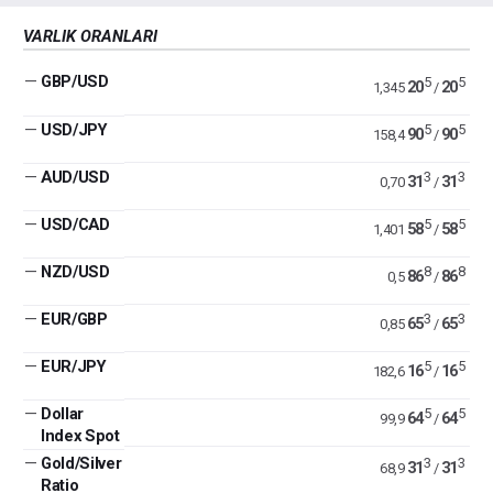
VARLIK ORANLARI
—
GBP/USD
5
5
20
20
1,345
/
—
USD/JPY
5
5
90
90
158,4
/
—
AUD/USD
3
3
31
31
0,70
/
—
USD/CAD
5
5
58
58
1,401
/
—
NZD/USD
8
8
86
86
0,5
/
—
EUR/GBP
3
3
65
65
0,85
/
—
EUR/JPY
5
5
16
16
182,6
/
—
Dollar
5
5
64
64
99,9
/
Index Spot
—
Gold/Silver
3
3
31
31
68,9
/
Ratio