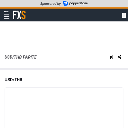
Skip
to
FXStreet
MENU
main
Show
navigation
content
USD/THB PARITE
USD/THB