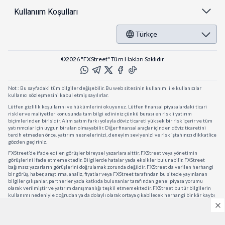
Kullanıım Koşulları
Türkçe
©2026 "FXStreet" Tüm Hakları Saklıdır
Not : Bu sayfadaki tüm bilgiler değişebilir. Bu web sitesinin kullanımı ile kullanıcılar
kullanıcı sözleşmesini kabul etmiş sayılırlar.
Lütfen gizlilik koşullarını ve hükümlerini okuyunuz. Lütfen finansal piyasalardaki ticari
riskler ve maliyetler konusunda tam bilgi edininiz çünkü burası en riskli yatırım
biçimlerinden birisidir. Alım satım farkı yoluyla döviz ticareti yüksek bir risk içerir ve tüm
yatırımcılar için uygun bir alan olmayabilir. Diğer finansal araçlar içinden döviz ticaretini
tercih etmeden önce, yatırım nesnelerinizi, deneyim seviyenizi ve risk iştahınızı dikkatlice
gözden geçiriniz.
FXStreet’de ifade edilen görüşler bireysel yazarlara aittir, FXStreet veya yönetimin
görüşlerini ifade etmemektedir. Bilgilerde hatalar yada eksikler bulunabilir. FXStreet
bağımsız yazarların görüşlerini doğrulamak zorunda değildir. FXStreet’da verilen herhangi
bir görüş, haber, araştırma, analiz, fiyatlar veya FXStreet tarafından bu sitede yayınlanan
bilgiler çalışanlar, partnerler yada katkıda bulunanlar tarafından genel piyasa yorumu
olarak verilmiştir ve yatırım danışmanlığı teşkil etmemektedir. FXStreet bu tür bilgilerin
kullanımı nedeniyle doğrudan ya da dolaylı olarak ortaya çıkabilecek herhangi bir kâr kaybı
herhangi bir sınırlama olmaksızın herhangi bir kayıp yada hasar için sorumluluk kabul
etmemektedir.