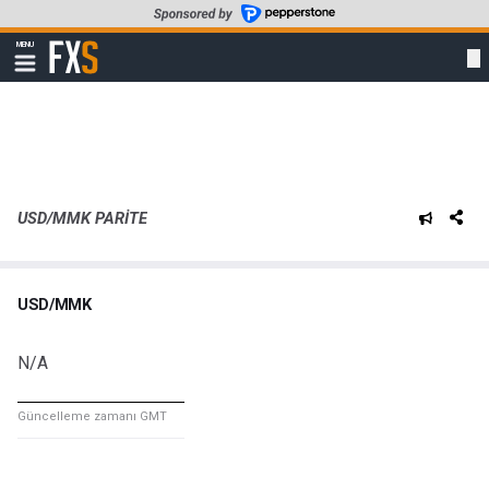
Skip
to
FXStreet
MENU
main
Show
navigation
content
USD/MMK PARITE
USD/MMK
N/A
Güncelleme zamanı GMT