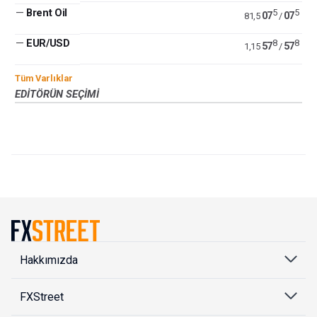
—
Brent Oil
5
5
07
07
81,5
/
—
EUR/USD
8
8
57
57
1,15
/
Tüm Varlıklar
EDITÖRÜN SEÇIMI
Hakkımızda
FXStreet