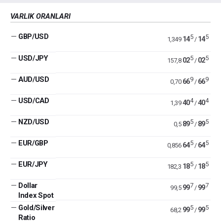
VARLIK ORANLARI
—
GBP/USD
5
5
14
14
1,349
/
—
USD/JPY
5
5
02
02
157,8
/
—
AUD/USD
9
9
66
66
0,70
/
—
USD/CAD
4
4
40
40
1,39
/
—
NZD/USD
5
5
89
89
0,5
/
—
EUR/GBP
5
5
64
64
0,856
/
—
EUR/JPY
5
5
18
18
182,3
/
—
Dollar
7
7
99
99
99,5
/
Index Spot
—
Gold/Silver
5
5
99
99
68,2
/
Ratio