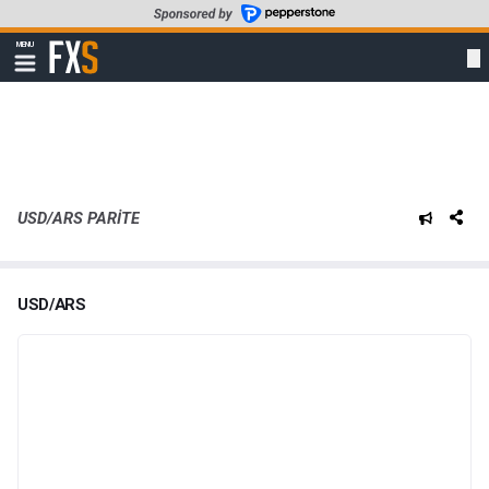
Skip
to
FXStreet
MENU
main
Show
navigation
content
USD/ARS PARITE
USD/ARS