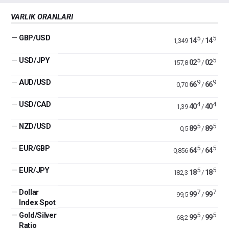
VARLIK ORANLARI
—
GBP/USD
5
5
14
14
1,349
/
—
USD/JPY
5
5
02
02
157,8
/
—
AUD/USD
9
9
66
66
0,70
/
—
USD/CAD
4
4
40
40
1,39
/
—
NZD/USD
5
5
89
89
0,5
/
—
EUR/GBP
5
5
64
64
0,856
/
—
EUR/JPY
5
5
18
18
182,3
/
—
Dollar
7
7
99
99
99,5
/
Index Spot
—
Gold/Silver
5
5
99
99
68,2
/
Ratio