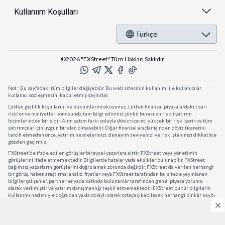
Kullanıım Koşulları
Türkçe
©2026 "FXStreet" Tüm Hakları Saklıdır
Not : Bu sayfadaki tüm bilgiler değişebilir. Bu web sitesinin kullanımı ile kullanıcılar
kullanıcı sözleşmesini kabul etmiş sayılırlar.
Lütfen gizlilik koşullarını ve hükümlerini okuyunuz. Lütfen finansal piyasalardaki ticari
riskler ve maliyetler konusunda tam bilgi edininiz çünkü burası en riskli yatırım
biçimlerinden birisidir. Alım satım farkı yoluyla döviz ticareti yüksek bir risk içerir ve tüm
yatırımcılar için uygun bir alan olmayabilir. Diğer finansal araçlar içinden döviz ticaretini
tercih etmeden önce, yatırım nesnelerinizi, deneyim seviyenizi ve risk iştahınızı dikkatlice
gözden geçiriniz.
FXStreet’de ifade edilen görüşler bireysel yazarlara aittir, FXStreet veya yönetimin
görüşlerini ifade etmemektedir. Bilgilerde hatalar yada eksikler bulunabilir. FXStreet
bağımsız yazarların görüşlerini doğrulamak zorunda değildir. FXStreet’da verilen herhangi
bir görüş, haber, araştırma, analiz, fiyatlar veya FXStreet tarafından bu sitede yayınlanan
bilgiler çalışanlar, partnerler yada katkıda bulunanlar tarafından genel piyasa yorumu
olarak verilmiştir ve yatırım danışmanlığı teşkil etmemektedir. FXStreet bu tür bilgilerin
kullanımı nedeniyle doğrudan ya da dolaylı olarak ortaya çıkabilecek herhangi bir kâr kaybı
herhangi bir sınırlama olmaksızın herhangi bir kayıp yada hasar için sorumluluk kabul
etmemektedir.