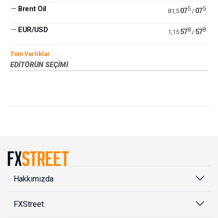
—
Brent Oil
5
5
07
07
81,5
/
—
EUR/USD
8
8
57
57
1,15
/
Tüm Varlıklar
EDITÖRÜN SEÇIMI
Hakkımızda
FXStreet