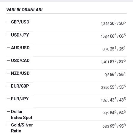
VARLIK ORANLARI
—
GBP/USD
5
5
30
30
1,345
/
—
USD/JPY
5
5
06
06
158,4
/
—
AUD/USD
1
1
25
25
0,70
/
—
USD/CAD
5
5
87
87
1,401
/
—
NZD/USD
4
4
86
86
0,5
/
—
EUR/GBP
5
5
55
55
0,856
/
—
EUR/JPY
5
5
43
43
182,5
/
—
Dollar
6
6
54
54
99,9
/
Index Spot
—
Gold/Silver
8
8
95
95
68,3
/
Ratio