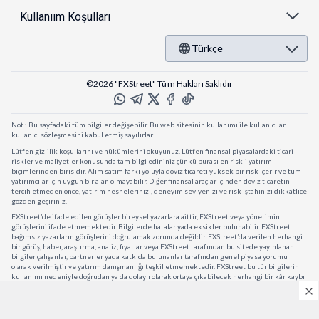
Kullanıım Koşulları
Türkçe
©2026 "FXStreet" Tüm Hakları Saklıdır
Not : Bu sayfadaki tüm bilgiler değişebilir. Bu web sitesinin kullanımı ile kullanıcılar
kullanıcı sözleşmesini kabul etmiş sayılırlar.
Lütfen gizlilik koşullarını ve hükümlerini okuyunuz. Lütfen finansal piyasalardaki ticari
riskler ve maliyetler konusunda tam bilgi edininiz çünkü burası en riskli yatırım
biçimlerinden birisidir. Alım satım farkı yoluyla döviz ticareti yüksek bir risk içerir ve tüm
yatırımcılar için uygun bir alan olmayabilir. Diğer finansal araçlar içinden döviz ticaretini
tercih etmeden önce, yatırım nesnelerinizi, deneyim seviyenizi ve risk iştahınızı dikkatlice
gözden geçiriniz.
FXStreet’de ifade edilen görüşler bireysel yazarlara aittir, FXStreet veya yönetimin
görüşlerini ifade etmemektedir. Bilgilerde hatalar yada eksikler bulunabilir. FXStreet
bağımsız yazarların görüşlerini doğrulamak zorunda değildir. FXStreet’da verilen herhangi
bir görüş, haber, araştırma, analiz, fiyatlar veya FXStreet tarafından bu sitede yayınlanan
bilgiler çalışanlar, partnerler yada katkıda bulunanlar tarafından genel piyasa yorumu
olarak verilmiştir ve yatırım danışmanlığı teşkil etmemektedir. FXStreet bu tür bilgilerin
kullanımı nedeniyle doğrudan ya da dolaylı olarak ortaya çıkabilecek herhangi bir kâr kaybı
herhangi bir sınırlama olmaksızın herhangi bir kayıp yada hasar için sorumluluk kabul
etmemektedir.