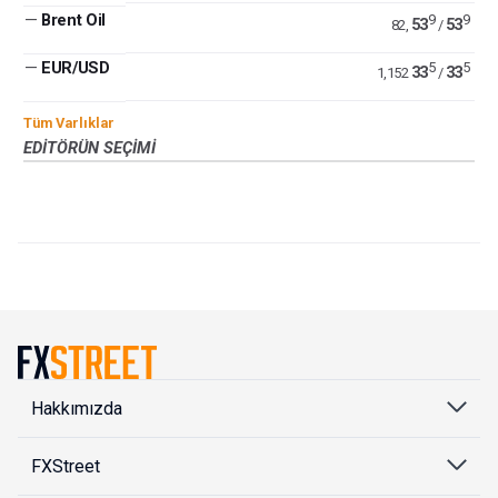
—
Brent Oil
9
9
53
53
82,
/
—
EUR/USD
5
5
33
33
1,152
/
Tüm Varlıklar
EDITÖRÜN SEÇIMI
Hakkımızda
FXStreet