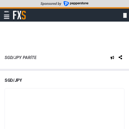
Skip
to
FXStreet
MENU
main
Show
navigation
content
SGD/JPY PARITE
SGD/JPY