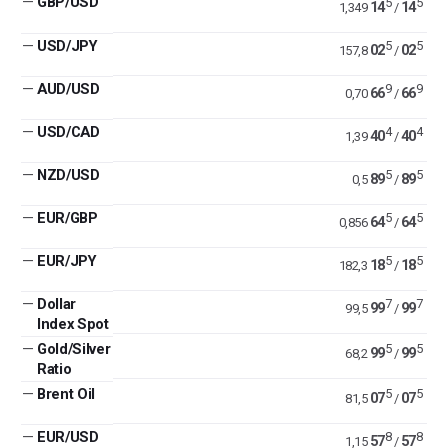
—
GBP/USD
5
5
14
14
1,349
/
—
USD/JPY
5
5
02
02
157,8
/
—
AUD/USD
9
9
66
66
0,70
/
—
USD/CAD
4
4
40
40
1,39
/
—
NZD/USD
5
5
89
89
0,5
/
—
EUR/GBP
5
5
64
64
0,856
/
—
EUR/JPY
5
5
18
18
182,3
/
—
Dollar
7
7
99
99
99,5
/
Index Spot
—
Gold/Silver
5
5
99
99
68,2
/
Ratio
—
Brent Oil
5
5
07
07
81,5
/
—
EUR/USD
8
8
57
57
1,15
/