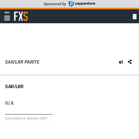
Skip
to
FXStreet
MENU
main
Show
navigation
content
SAR/LKR PARITE
SAR/LKR
N/A
Güncelleme zamanı GMT