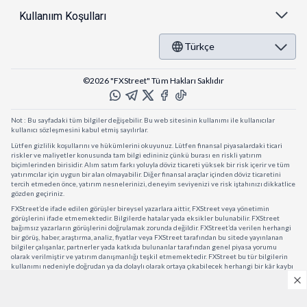
Kullanıım Koşulları
Türkçe
©2026 "FXStreet" Tüm Hakları Saklıdır
Not : Bu sayfadaki tüm bilgiler değişebilir. Bu web sitesinin kullanımı ile kullanıcılar
kullanıcı sözleşmesini kabul etmiş sayılırlar.
Lütfen gizlilik koşullarını ve hükümlerini okuyunuz. Lütfen finansal piyasalardaki ticari
riskler ve maliyetler konusunda tam bilgi edininiz çünkü burası en riskli yatırım
biçimlerinden birisidir. Alım satım farkı yoluyla döviz ticareti yüksek bir risk içerir ve tüm
yatırımcılar için uygun bir alan olmayabilir. Diğer finansal araçlar içinden döviz ticaretini
tercih etmeden önce, yatırım nesnelerinizi, deneyim seviyenizi ve risk iştahınızı dikkatlice
gözden geçiriniz.
FXStreet’de ifade edilen görüşler bireysel yazarlara aittir, FXStreet veya yönetimin
görüşlerini ifade etmemektedir. Bilgilerde hatalar yada eksikler bulunabilir. FXStreet
bağımsız yazarların görüşlerini doğrulamak zorunda değildir. FXStreet’da verilen herhangi
bir görüş, haber, araştırma, analiz, fiyatlar veya FXStreet tarafından bu sitede yayınlanan
bilgiler çalışanlar, partnerler yada katkıda bulunanlar tarafından genel piyasa yorumu
olarak verilmiştir ve yatırım danışmanlığı teşkil etmemektedir. FXStreet bu tür bilgilerin
kullanımı nedeniyle doğrudan ya da dolaylı olarak ortaya çıkabilecek herhangi bir kâr kaybı
herhangi bir sınırlama olmaksızın herhangi bir kayıp yada hasar için sorumluluk kabul
etmemektedir.