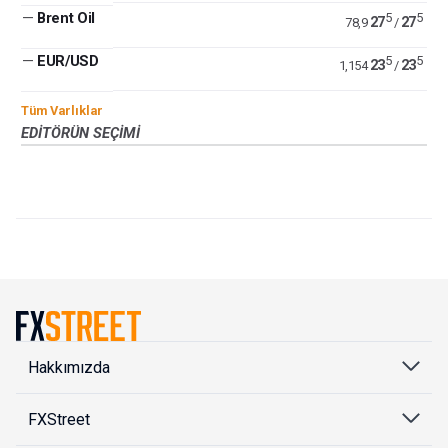
—
Brent Oil
5
5
27
27
78,9
/
—
EUR/USD
5
5
23
23
1,154
/
Tüm Varlıklar
EDITÖRÜN SEÇIMI
Hakkımızda
FXStreet