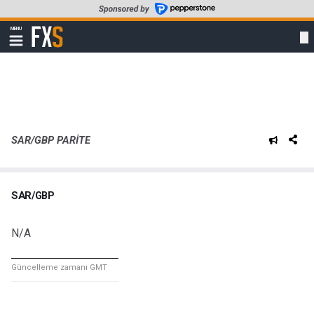
Skip
to
FXStreet
MENU
main
Show
navigation
content
SAR/GBP PARITE
SAR/GBP
N/A
Güncelleme zamanı GMT