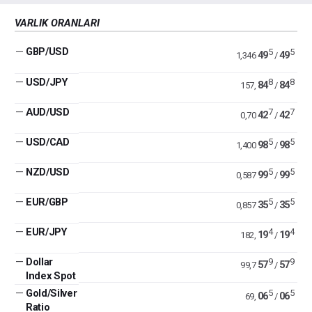
VARLIK ORANLARI
—
GBP/USD
5
5
49
49
1,346
/
—
USD/JPY
8
8
84
84
157,
/
—
AUD/USD
7
7
42
42
0,70
/
—
USD/CAD
5
5
98
98
1,400
/
—
NZD/USD
5
5
99
99
0,587
/
—
EUR/GBP
5
5
35
35
0,857
/
—
EUR/JPY
4
4
19
19
182,
/
—
Dollar
9
9
57
57
99,7
/
Index Spot
—
Gold/Silver
5
5
06
06
69,
/
Ratio