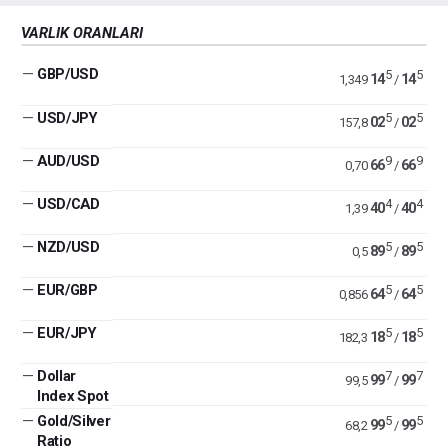
VARLIK ORANLARI
—
GBP/USD
5
5
14
14
1,349
/
—
USD/JPY
5
5
02
02
157,8
/
—
AUD/USD
9
9
66
66
0,70
/
—
USD/CAD
4
4
40
40
1,39
/
—
NZD/USD
5
5
89
89
0,5
/
—
EUR/GBP
5
5
64
64
0,856
/
—
EUR/JPY
5
5
18
18
182,3
/
—
Dollar
7
7
99
99
99,5
/
Index Spot
—
Gold/Silver
5
5
99
99
68,2
/
Ratio