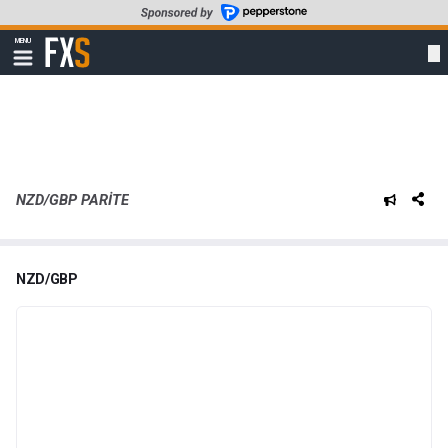
Skip
to
FXStreet
MENU
main
Show
navigation
content
NZD/GBP PARITE
NZD/GBP