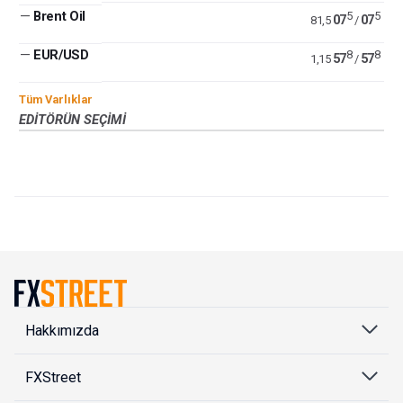
—
Brent Oil
5
5
07
07
81,5
/
—
EUR/USD
8
8
57
57
1,15
/
Tüm Varlıklar
EDITÖRÜN SEÇIMI
Hakkımızda
FXStreet