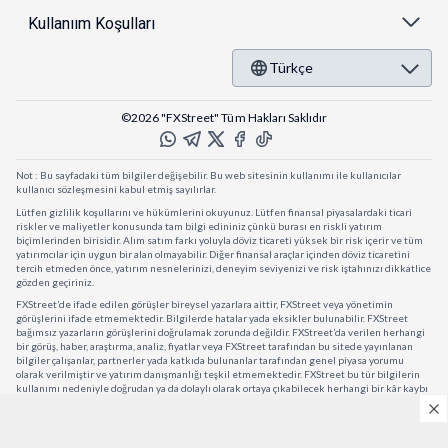
Kullanıım Koşulları
Türkçe
©2026 "FXStreet" Tüm Hakları Saklıdır
Not : Bu sayfadaki tüm bilgiler değişebilir. Bu web sitesinin kullanımı ile kullanıcılar
kullanıcı sözleşmesini kabul etmiş sayılırlar.
Lütfen gizlilik koşullarını ve hükümlerini okuyunuz. Lütfen finansal piyasalardaki ticari
riskler ve maliyetler konusunda tam bilgi edininiz çünkü burası en riskli yatırım
biçimlerinden birisidir. Alım satım farkı yoluyla döviz ticareti yüksek bir risk içerir ve tüm
yatırımcılar için uygun bir alan olmayabilir. Diğer finansal araçlar içinden döviz ticaretini
tercih etmeden önce, yatırım nesnelerinizi, deneyim seviyenizi ve risk iştahınızı dikkatlice
gözden geçiriniz.
FXStreet’de ifade edilen görüşler bireysel yazarlara aittir, FXStreet veya yönetimin
görüşlerini ifade etmemektedir. Bilgilerde hatalar yada eksikler bulunabilir. FXStreet
bağımsız yazarların görüşlerini doğrulamak zorunda değildir. FXStreet’da verilen herhangi
bir görüş, haber, araştırma, analiz, fiyatlar veya FXStreet tarafından bu sitede yayınlanan
bilgiler çalışanlar, partnerler yada katkıda bulunanlar tarafından genel piyasa yorumu
olarak verilmiştir ve yatırım danışmanlığı teşkil etmemektedir. FXStreet bu tür bilgilerin
kullanımı nedeniyle doğrudan ya da dolaylı olarak ortaya çıkabilecek herhangi bir kâr kaybı
herhangi bir sınırlama olmaksızın herhangi bir kayıp yada hasar için sorumluluk kabul
etmemektedir.