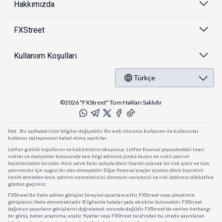
Hakkımızda
FXStreet
Kullanıım Koşulları
Türkçe
©2026 "FXStreet" Tüm Hakları Saklıdır
Not : Bu sayfadaki tüm bilgiler değişebilir. Bu web sitesinin kullanımı ile kullanıcılar
kullanıcı sözleşmesini kabul etmiş sayılırlar.
Lütfen gizlilik koşullarını ve hükümlerini okuyunuz. Lütfen finansal piyasalardaki ticari
riskler ve maliyetler konusunda tam bilgi edininiz çünkü burası en riskli yatırım
biçimlerinden birisidir. Alım satım farkı yoluyla döviz ticareti yüksek bir risk içerir ve tüm
yatırımcılar için uygun bir alan olmayabilir. Diğer finansal araçlar içinden döviz ticaretini
tercih etmeden önce, yatırım nesnelerinizi, deneyim seviyenizi ve risk iştahınızı dikkatlice
gözden geçiriniz.
FXStreet’de ifade edilen görüşler bireysel yazarlara aittir, FXStreet veya yönetimin
görüşlerini ifade etmemektedir. Bilgilerde hatalar yada eksikler bulunabilir. FXStreet
bağımsız yazarların görüşlerini doğrulamak zorunda değildir. FXStreet’da verilen herhangi
bir görüş, haber, araştırma, analiz, fiyatlar veya FXStreet tarafından bu sitede yayınlanan