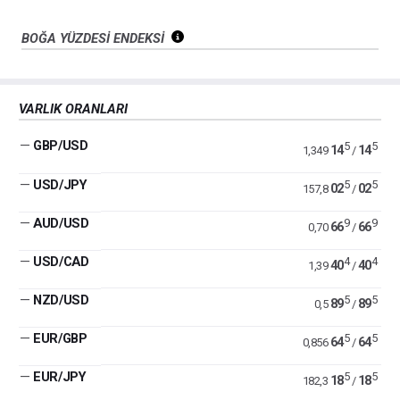
BOĞA YÜZDESİ ENDEKSİ
VARLIK ORANLARI
—
GBP/USD
5
5
14
14
1,349
/
—
USD/JPY
5
5
02
02
157,8
/
—
AUD/USD
9
9
66
66
0,70
/
—
USD/CAD
4
4
40
40
1,39
/
—
NZD/USD
5
5
89
89
0,5
/
—
EUR/GBP
5
5
64
64
0,856
/
—
EUR/JPY
5
5
18
18
182,3
/