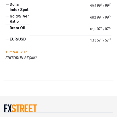
—
Dollar
7
7
99
99
99,5
/
Index Spot
—
Gold/Silver
5
5
99
99
68,2
/
Ratio
—
Brent Oil
5
5
07
07
81,5
/
—
EUR/USD
8
8
57
57
1,15
/
Tüm Varlıklar
EDITÖRÜN SEÇIMI