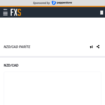
Skip
to
FXStreet
MENU
main
Show
navigation
content
NZD/CAD PARITE
NZD/CAD