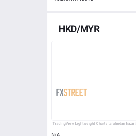
HKD/MYR
TradingView Lightweight Charts tarafından hazırl
N/A