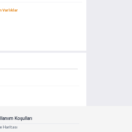
 Varlıklar
llanıım Koşulları
e Haritası