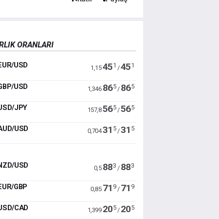
RLIK ORANLARI
EUR/USD
45
45
1
1
1,15
/
GBP/USD
86
86
5
5
1,346
/
USD/JPY
56
56
5
5
157,8
/
AUD/USD
31
31
5
5
0,704
/
NZD/USD
88
88
3
3
0,5
/
EUR/GBP
71
71
9
9
0,85
/
USD/CAD
20
20
5
5
1,399
/