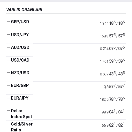
VARLIK ORANLARI
—
GBP/USD
5
5
18
18
1,344
/
—
USD/JPY
5
5
57
57
158,3
/
—
AUD/USD
5
5
07
07
0,704
/
—
USD/CAD
5
5
59
59
1,401
/
—
NZD/USD
5
5
43
43
0,587
/
—
EUR/GBP
7
7
57
57
0,8
/
—
EUR/JPY
5
5
78
78
182,5
/
—
Dollar
1
1
04
04
99,9
/
Index Spot
—
Gold/Silver
3
3
82
82
66,9
/
Ratio