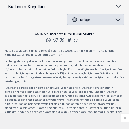
Kullanıım Koşulları
Türkçe
©2026 "FXStreet" Tüm Hakları Saklıdır
Not : Bu sayfadaki tüm bilgiler değişebilir. Bu web sitesinin kullanımı ile kullanıcılar
kullanıcı sözleşmesini kabul etmiş sayılırlar.
Lütfen gizlilik koşullarını ve hükümlerini okuyunuz. Lütfen finansal piyasalardaki ticari
riskler ve maliyetler konusunda tam bilgi edininiz çünkü burası en riskli yatırım
biçimlerinden birisidir. Alım satım farkı yoluyla döviz ticareti yüksek bir risk içerir ve tüm
yatırımcılar için uygun bir alan olmayabilir. Diğer finansal araçlar içinden döviz ticaretini
tercih etmeden önce, yatırım nesnelerinizi, deneyim seviyenizi ve risk iştahınızı dikkatlice
gözden geçiriniz.
FXStreet’de ifade edilen görüşler bireysel yazarlara aittir, FXStreet veya yönetimin
görüşlerini ifade etmemektedir. Bilgilerde hatalar yada eksikler bulunabilir. FXStreet
bağımsız yazarların görüşlerini doğrulamak zorunda değildir. FXStreet’da verilen herhangi
bir görüş, haber, araştırma, analiz, fiyatlar veya FXStreet tarafından bu sitede yayınlanan
bilgiler çalışanlar, partnerler yada katkıda bulunanlar tarafından genel piyasa yorumu
olarak verilmiştir ve yatırım danışmanlığı teşkil etmemektedir. FXStreet bu tür bilgilerin
kullanımı nedeniyle doğrudan ya da dolaylı olarak ortaya çıkabilecek herhangi bir kâr kaybı
herhangi bir sınırlama olmaksızın herhangi bir kayıp yada hasar için sorumluluk kabul
etmemektedir.