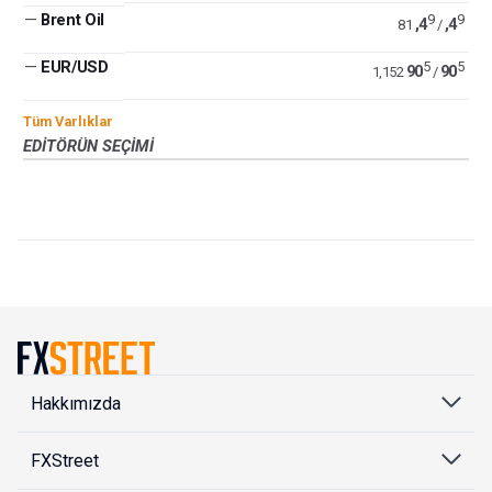
—
Brent Oil
9
9
,4
,4
81
/
—
EUR/USD
5
5
90
90
1,152
/
Tüm Varlıklar
EDITÖRÜN SEÇIMI
Hakkımızda
FXStreet