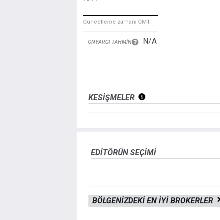
Güncelleme zamanı GMT
N/A
ÖNYARGI TAHMIN
KESIŞMELER
EDITÖRÜN SEÇIMI
BÖLGENIZDEKI EN IYI BROKERLER