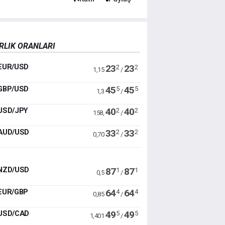
RLIK ORANLARI
EUR/USD
23
23
2
2
1,15
/
GBP/USD
45
45
5
5
1,3
/
USD/JPY
40
40
2
2
158,
/
AUD/USD
33
33
2
2
0,70
/
NZD/USD
87
87
1
1
0,5
/
EUR/GBP
64
64
4
4
0,85
/
USD/CAD
49
49
5
5
1,401
/