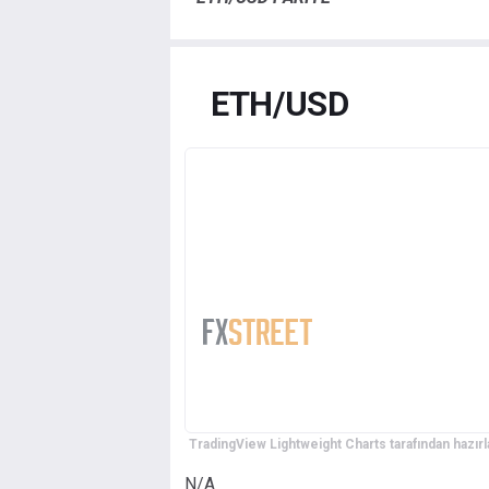
ETH/USD
TradingView Lightweight Charts tarafından hazırl
N/A