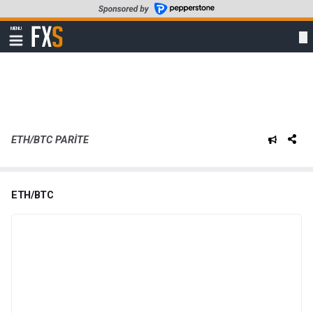
Skip
to
FXStreet
MENU
main
Show
navigation
content
ETH/BTC PARITE
ETH/BTC