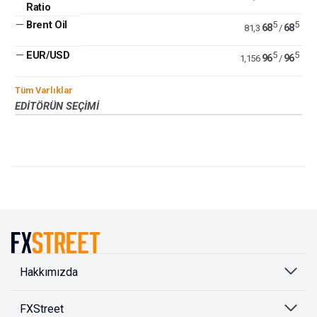
Ratio
—
Brent Oil
5
5
68
68
81,3
/
—
EUR/USD
5
5
96
96
1,156
/
Tüm Varlıklar
EDITÖRÜN SEÇIMI
Hakkımızda
FXStreet