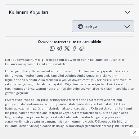
Kullanıım Koşulları
Türkçe
©2026 "FXStreet" Tüm Hakları Saklıdır
Not : Bu sayfadaki tüm bilgiler değişebilir. Bu web sitesinin kullanımı ile kullanıcılar
kullanıcı sözleşmesini kabul etmiş sayılırlar.
Lütfen gizlilik koşullarını ve hükümlerini okuyunuz. Lütfen finansal piyasalardaki ticari
riskler ve maliyetler konusunda tam bilgi edininiz çünkü burası en riskli yatırım
biçimlerinden birisidir. Alım satım farkı yoluyla döviz ticareti yüksek bir risk içerir ve tüm
yatırımcılar için uygun bir alan olmayabilir. Diğer finansal araçlar içinden döviz ticaretini
tercih etmeden önce, yatırım nesnelerinizi, deneyim seviyenizi ve risk iştahınızı dikkatlice
gözden geçiriniz.
FXStreet’de ifade edilen görüşler bireysel yazarlara aittir, FXStreet veya yönetimin
görüşlerini ifade etmemektedir. Bilgilerde hatalar yada eksikler bulunabilir. FXStreet
bağımsız yazarların görüşlerini doğrulamak zorunda değildir. FXStreet’da verilen herhangi
bir görüş, haber, araştırma, analiz, fiyatlar veya FXStreet tarafından bu sitede yayınlanan
bilgiler çalışanlar, partnerler yada katkıda bulunanlar tarafından genel piyasa yorumu
olarak verilmiştir ve yatırım danışmanlığı teşkil etmemektedir. FXStreet bu tür bilgilerin
kullanımı nedeniyle doğrudan ya da dolaylı olarak ortaya çıkabilecek herhangi bir kâr kaybı
herhangi bir sınırlama olmaksızın herhangi bir kayıp yada hasar için sorumluluk kabul
etmemektedir.