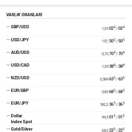
VARLIK ORANLARI
—
GBP/USD
4
4
02
02
1,35
/
—
USD/JPY
5
5
50
50
157,
/
—
AUD/USD
4
4
70
70
0,70
/
—
USD/CAD
8
8
38
38
1,39
/
—
NZD/USD
5
5
63
63
0,589
/
—
EUR/GBP
5
5
68
68
0,85
/
—
EUR/JPY
5
5
36
36
182,2
/
—
Dollar
3
3
01
01
99,5
/
Index Spot
—
Gold/Silver
3
3
22
22
68,3
/