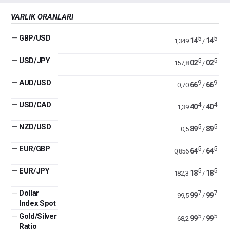
VARLIK ORANLARI
—
GBP/USD
5
5
14
14
1,349
/
—
USD/JPY
5
5
02
02
157,8
/
—
AUD/USD
9
9
66
66
0,70
/
—
USD/CAD
4
4
40
40
1,39
/
—
NZD/USD
5
5
89
89
0,5
/
—
EUR/GBP
5
5
64
64
0,856
/
—
EUR/JPY
5
5
18
18
182,3
/
—
Dollar
7
7
99
99
99,5
/
Index Spot
—
Gold/Silver
5
5
99
99
68,2
/
Ratio