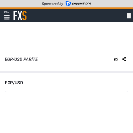
Skip
to
FXStreet
MENU
main
Show
navigation
content
EGP/USD PARITE
EGP/USD