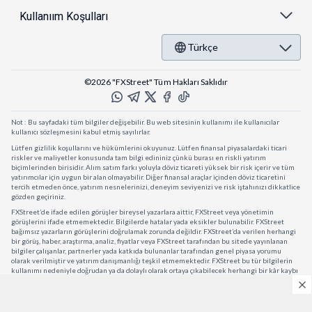
Kullanıım Koşulları
Türkçe
©2026 "FXStreet" Tüm Hakları Saklıdır
Not : Bu sayfadaki tüm bilgiler değişebilir. Bu web sitesinin kullanımı ile kullanıcılar
kullanıcı sözleşmesini kabul etmiş sayılırlar.
Lütfen gizlilik koşullarını ve hükümlerini okuyunuz. Lütfen finansal piyasalardaki ticari
riskler ve maliyetler konusunda tam bilgi edininiz çünkü burası en riskli yatırım
biçimlerinden birisidir. Alım satım farkı yoluyla döviz ticareti yüksek bir risk içerir ve tüm
yatırımcılar için uygun bir alan olmayabilir. Diğer finansal araçlar içinden döviz ticaretini
tercih etmeden önce, yatırım nesnelerinizi, deneyim seviyenizi ve risk iştahınızı dikkatlice
gözden geçiriniz.
FXStreet’de ifade edilen görüşler bireysel yazarlara aittir, FXStreet veya yönetimin
görüşlerini ifade etmemektedir. Bilgilerde hatalar yada eksikler bulunabilir. FXStreet
bağımsız yazarların görüşlerini doğrulamak zorunda değildir. FXStreet’da verilen herhangi
bir görüş, haber, araştırma, analiz, fiyatlar veya FXStreet tarafından bu sitede yayınlanan
bilgiler çalışanlar, partnerler yada katkıda bulunanlar tarafından genel piyasa yorumu
olarak verilmiştir ve yatırım danışmanlığı teşkil etmemektedir. FXStreet bu tür bilgilerin
kullanımı nedeniyle doğrudan ya da dolaylı olarak ortaya çıkabilecek herhangi bir kâr kaybı
herhangi bir sınırlama olmaksızın herhangi bir kayıp yada hasar için sorumluluk kabul
etmemektedir.