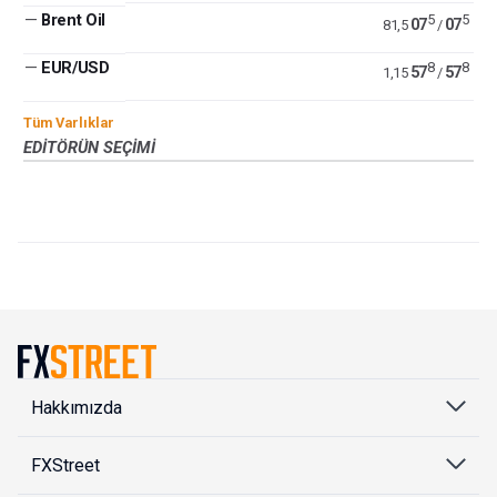
—
Brent Oil
5
5
07
07
81,5
/
—
EUR/USD
8
8
57
57
1,15
/
Tüm Varlıklar
EDITÖRÜN SEÇIMI
Hakkımızda
FXStreet