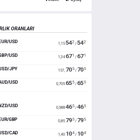
RLIK ORANLARI
EUR/USD
54
54
2
2
1,15
/
GBP/USD
67
67
1
1
1,34
/
USD/JPY
70
70
5
5
157,
/
AUD/USD
65
65
5
5
0,705
/
NZD/USD
46
46
5
5
0,588
/
EUR/GBP
79
79
5
5
0,85
/
USD/CAD
10
10
4
4
1,40
/