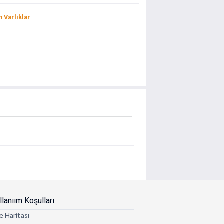
 Varlıklar
llanıım Koşulları
e Haritası