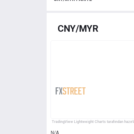
CNY/MYR
TradingView Lightweight Charts tarafından hazırl
N/A