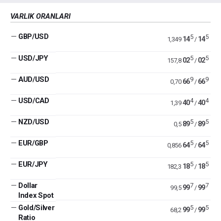
VARLIK ORANLARI
—
GBP/USD
5
5
14
14
1,349
/
—
USD/JPY
5
5
02
02
157,8
/
—
AUD/USD
9
9
66
66
0,70
/
—
USD/CAD
4
4
40
40
1,39
/
—
NZD/USD
5
5
89
89
0,5
/
—
EUR/GBP
5
5
64
64
0,856
/
—
EUR/JPY
5
5
18
18
182,3
/
—
Dollar
7
7
99
99
99,5
/
Index Spot
—
Gold/Silver
5
5
99
99
68,2
/
Ratio