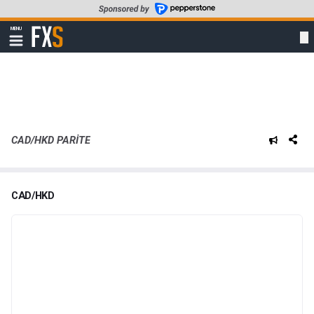
Skip
to
FXStreet
MENU
main
Show
navigation
content
CAD/HKD PARITE
CAD/HKD