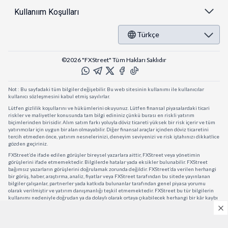
Kullanıım Koşulları
Türkçe
©2026 "FXStreet" Tüm Hakları Saklıdır
Not : Bu sayfadaki tüm bilgiler değişebilir. Bu web sitesinin kullanımı ile kullanıcılar
kullanıcı sözleşmesini kabul etmiş sayılırlar.
Lütfen gizlilik koşullarını ve hükümlerini okuyunuz. Lütfen finansal piyasalardaki ticari
riskler ve maliyetler konusunda tam bilgi edininiz çünkü burası en riskli yatırım
biçimlerinden birisidir. Alım satım farkı yoluyla döviz ticareti yüksek bir risk içerir ve tüm
yatırımcılar için uygun bir alan olmayabilir. Diğer finansal araçlar içinden döviz ticaretini
tercih etmeden önce, yatırım nesnelerinizi, deneyim seviyenizi ve risk iştahınızı dikkatlice
gözden geçiriniz.
FXStreet’de ifade edilen görüşler bireysel yazarlara aittir, FXStreet veya yönetimin
görüşlerini ifade etmemektedir. Bilgilerde hatalar yada eksikler bulunabilir. FXStreet
bağımsız yazarların görüşlerini doğrulamak zorunda değildir. FXStreet’da verilen herhangi
bir görüş, haber, araştırma, analiz, fiyatlar veya FXStreet tarafından bu sitede yayınlanan
bilgiler çalışanlar, partnerler yada katkıda bulunanlar tarafından genel piyasa yorumu
olarak verilmiştir ve yatırım danışmanlığı teşkil etmemektedir. FXStreet bu tür bilgilerin
kullanımı nedeniyle doğrudan ya da dolaylı olarak ortaya çıkabilecek herhangi bir kâr kaybı
herhangi bir sınırlama olmaksızın herhangi bir kayıp yada hasar için sorumluluk kabul
etmemektedir.