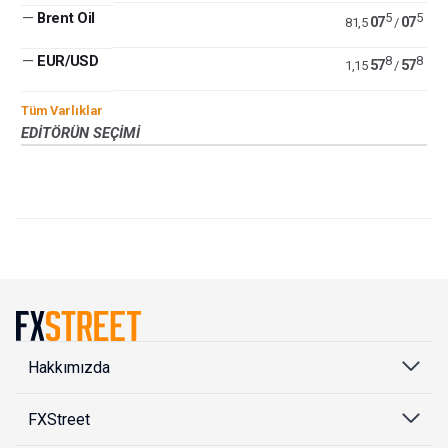
—
Brent Oil
5
5
07
07
81,5
/
—
EUR/USD
8
8
57
57
1,15
/
Tüm Varlıklar
EDITÖRÜN SEÇIMI
Hakkımızda
FXStreet