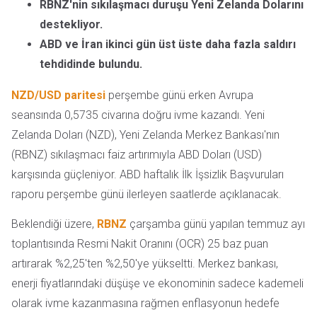
RBNZ'nin sıkılaşmacı duruşu Yeni Zelanda Dolarını
destekliyor.
ABD ve İran ikinci gün üst üste daha fazla saldırı
tehdidinde bulundu.
NZD/USD paritesi
perşembe günü erken Avrupa
seansında 0,5735 civarına doğru ivme kazandı. Yeni
Zelanda Doları (NZD), Yeni Zelanda Merkez Bankası'nın
(RBNZ) sıkılaşmacı faiz artırımıyla ABD Doları (USD)
karşısında güçleniyor. ABD haftalık İlk İşsizlik Başvuruları
raporu perşembe günü ilerleyen saatlerde açıklanacak.
Beklendiği üzere,
RBNZ
çarşamba günü yapılan temmuz ayı
toplantısında Resmi Nakit Oranını (OCR) 25 baz puan
artırarak %2,25'ten %2,50'ye yükseltti. Merkez bankası,
enerji fiyatlarındaki düşüşe ve ekonominin sadece kademeli
olarak ivme kazanmasına rağmen enflasyonun hedefe