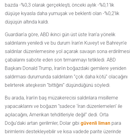
bazda -%0,3 olarak gerçekleşti; önceki aylık -%0,1'lik
düşüşe kıyasla daha yumuşak ve beklenti olan -%0,2'lik
düşüşün altında kaldı.
Guardian'a göre, ABD ikinci gün üst üste İran'a yönelik
saldırılarını yeniledi ve bu durum İran'ın Kuveyt ve Bahreyn'e
saldırılar düzenlemesine yol açarak savaşın sona erdirilmesi
çabalarını sabote eden son tırmanmayı tetikledi. ABD
Başkanı Donald Trump, İran'ın boğazdaki gemilere yeniden
saldırması durumunda saldırıların "çok daha kötü" olacağını
belirterek ateşkesin "bittiğini" düşündüğünü söyledi.
Bu arada, İran'ın baş müzakerecisi saldırılara misilleme
yapacaklarını ve boğazın "sadece 'İran düzenlemeleri' ile
açılacağını, Amerikan tehditleriyle değil" dedi. Orta
Doğu'daki artan gerilimler, Dolar gibi
güvenli liman
para
birimlerini destekleyebilir ve kısa vadede parite üzerinde