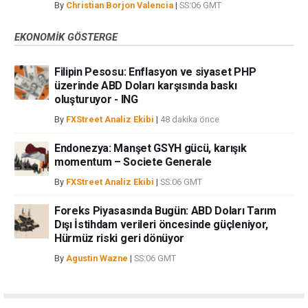
By
Christian Borjon Valencia
|
SS:06 GMT
EKONOMIK GÖSTERGE
Filipin Pesosu: Enflasyon ve siyaset PHP
üzerinde ABD Doları karşısında baskı
oluşturuyor - ING
By
FXStreet Analiz Ekibi
|
48 dakika önce
Endonezya: Manşet GSYH gücü, karışık
momentum – Societe Generale
By
FXStreet Analiz Ekibi
|
SS:06 GMT
Foreks Piyasasında Bugün: ABD Doları Tarım
Dışı İstihdam verileri öncesinde güçleniyor,
Hürmüz riski geri dönüyor
By
Agustin Wazne
|
SS:06 GMT