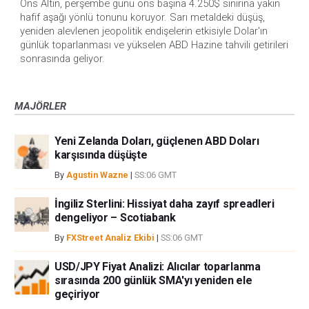
Ons Altın, perşembe günü ons başına 4.250$ sınırına yakın 
hafif aşağı yönlü tonunu koruyor. Sarı metaldeki düşüş, 
yeniden alevlenen jeopolitik endişelerin etkisiyle Dolar'ın 
günlük toparlanması ve yükselen ABD Hazine tahvili getirileri 
sonrasında geliyor.
MAJÖRLER
Yeni Zelanda Doları, güçlenen ABD Doları
karşısında düşüşte
By
Agustin Wazne
|
SS:06 GMT
İngiliz Sterlini: Hissiyat daha zayıf spreadleri
dengeliyor – Scotiabank
By
FXStreet Analiz Ekibi
|
SS:06 GMT
USD/JPY Fiyat Analizi: Alıcılar toparlanma
sırasında 200 günlük SMA'yı yeniden ele
geçiriyor