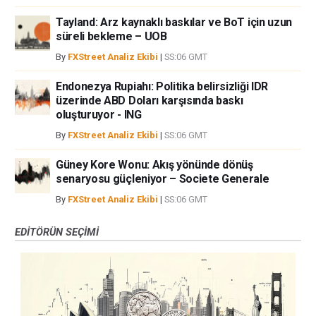
Tayland: Arz kaynaklı baskılar ve BoT için uzun
süreli bekleme – UOB
By
FXStreet Analiz Ekibi
|
SS:06 GMT
Endonezya Rupiahı: Politika belirsizliği IDR
üzerinde ABD Doları karşısında baskı
oluşturuyor - ING
By
FXStreet Analiz Ekibi
|
SS:06 GMT
Güney Kore Wonu: Akış yönünde dönüş
senaryosu güçleniyor – Societe Generale
By
FXStreet Analiz Ekibi
|
SS:06 GMT
EDITÖRÜN SEÇIMI