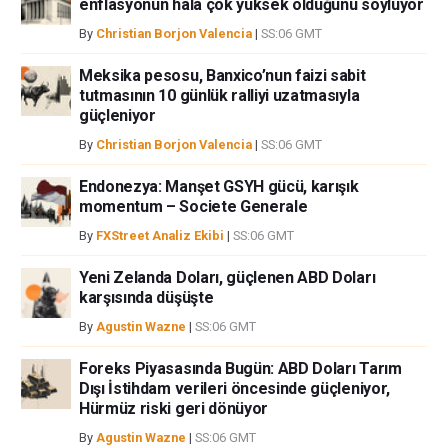
herhangi bir kayıp ya da hasar için sorumluluk kabul etmemektedir.
enflasyonun hala çok yüksek olduğunu söylüyor
By
Christian Borjon Valencia
|
SS:06 GMT
Meksika pesosu, Banxico’nun faizi sabit
tutmasının 10 günlük ralliyi uzatmasıyla
güçleniyor
By
Christian Borjon Valencia
|
SS:06 GMT
Endonezya: Manşet GSYH gücü, karışık
momentum – Societe Generale
By
FXStreet Analiz Ekibi
|
SS:06 GMT
Yeni Zelanda Doları, güçlenen ABD Doları
karşısında düşüşte
By
Agustin Wazne
|
SS:06 GMT
Foreks Piyasasında Bugün: ABD Doları Tarım
Dışı İstihdam verileri öncesinde güçleniyor,
Hürmüz riski geri dönüyor
By
Agustin Wazne
|
SS:06 GMT