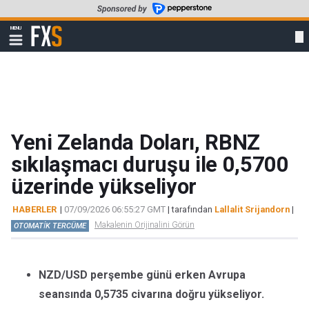
Skip
to
FXStreet
MENU
main
Show
navigation
content
Yeni Zelanda Doları, RBNZ
sıkılaşmacı duruşu ile 0,5700
üzerinde yükseliyor
HABERLER
|
07/09/2026 06:55:27 GMT
| tarafından
Lallalit Srijandorn
|
Makalenin Orijinalini Görün
OTOMATİK TERCÜME
NZD/USD perşembe günü erken Avrupa
seansında 0,5735 civarına doğru yükseliyor.