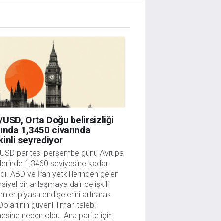
USD, Orta Doğu belirsizliği
ında 1,3450 civarında
inli seyrediyor
USD paritesi perşembe günü Avrupa 
lerinde 1,3460 seviyesine kadar 
edi. ABD ve İran yetkililerinden gelen 
siyel bir anlaşmaya dair çelişkili 
mler piyasa endişelerini artırarak 
oları'nın güvenli liman talebi 
sine neden oldu. Ana parite için 