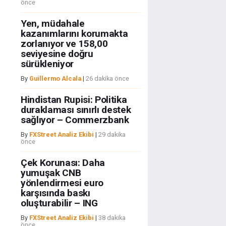
önce
Yen, müdahale
kazanımlarını korumakta
zorlanıyor ve 158,00
seviyesine doğru
sürükleniyor
By
Guillermo Alcala
|
26 dakika önce
Hindistan Rupisi: Politika
duraklaması sınırlı destek
sağlıyor – Commerzbank
By
FXStreet Analiz Ekibi
|
29 dakika
önce
Çek Korunası: Daha
yumuşak CNB
yönlendirmesi euro
karşısında baskı
oluşturabilir – ING
By
FXStreet Analiz Ekibi
|
38 dakika
önce