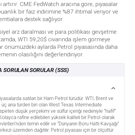
ini artırır. CME FedWatch aracına göre, piyasalar
uanlık bir faiz indirimine %87 ihtimal veriyor ve
emtialara destek sağlıyor.
nsiyel arz daralması ve para politikası gevşetme
 ortamda, WTI 59,20$ civarında işlem görmeye
ar önümüzdeki aylarda Petrol piyasasında daha
emenin olasılığını değerlendiriyor.
A SORULAN SORULAR (SSS)
iyasalarda satılan bir Ham Petrol türüdür. WTI, Brent ve
 üç ana türden biri olan West Texas Intermediate
ispeten düşük yerçekimi ve sülfür içeriği nedeniyle “hafif”
. Kolayca rafine edilebilen yüksek kaliteli bir Petrol olarak
Devletleri'nden temin edilir ve “Dünyanın Boru Hattı Kavşağı”
ezi üzerinden dağıtılır. Petrol piyasası için bir ölçüttür