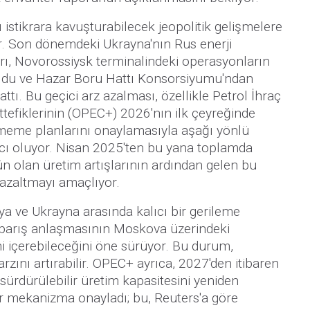
arı istikrara kavuşturabilecek jeopolitik gelişmelere
 Son dönemdeki Ukrayna'nın Rus enerji
ları, Novorossiysk terminalindeki operasyonların
ldu ve Hazar Boru Hattı Konsorsiyumu'ndan
attı. Bu geçici arz azalması, özellikle Petrol İhraç
tefiklerinin (OPEC+) 2026'nın ilk çeyreğinde
irmeme planlarını onaylamasıyla aşağı yönlü
cı oluyor. Nisan 2025'ten bu yana toplamda
ün olan üretim artışlarının ardından gelen bu
i azaltmayı amaçlıyor.
a ve Ukrayna arasında kalıcı bir gerileme
 barış anlaşmasının Moskova üzerindeki
ini içerebileceğini öne sürüyor. Bu durum,
rzını artırabilir. OPEC+ ayrıca, 2027'den itibaren
ürdürülebilir üretim kapasitesini yeniden
ir mekanizma onayladı; bu, Reuters'a göre