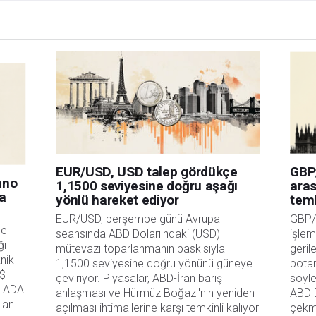
gilerde hatalar yada eksikler bulunabilir. FXStreet bağımsız yazarların görüşlerini
erhangi bir görüş, haber, araştırma, analiz, fiyatlar veya fxstreet.comtarafından bu
a katkıda bulunanlar tarafından genel piyasa yorumu olarak verilmiştir ve yatırım
bilgilerin kullanımı nedeniyle doğrudan yada dolaylı olarak ortaya çıkabilecek
aksızın herhangi bir kayıp ya da hasar için sorumluluk kabul etmemektedir.
EUR/USD, USD talep gördükçe
GBP/
ano
1,1500 seviyesine doğru aşağı
aras
a
yönlü hareket ediyor
temk
EUR/USD, perşembe günü Avrupa 
GBP/
e 
seansında ABD Doları'ndaki (USD) 
işlem
ı 
mütevazı toparlanmanın baskısıyla 
geril
nik 
1,1500 seviyesine doğru yönünü güneye 
potan
$ 
çeviriyor. Piyasalar, ABD-İran barış 
söyle
, ADA 
anlaşması ve Hürmüz Boğazı'nın yeniden 
ABD D
an 
açılması ihtimallerine karşı temkinli kalıyor 
çekme