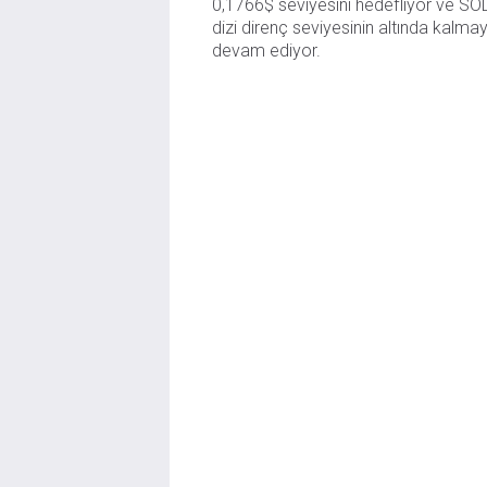
0,1766$ seviyesini hedefliyor ve SOL,
dizi direnç seviyesinin altında kalmay
devam ediyor.