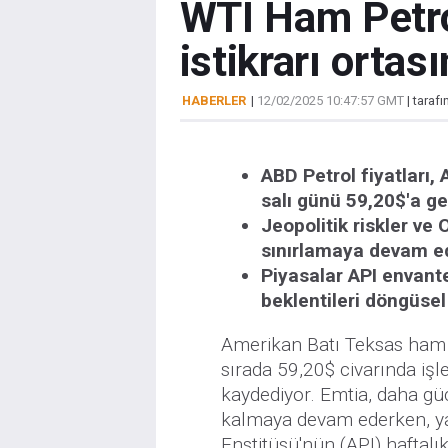
WTI Ham Petro
istikrarı ortas
HABERLER
|
12/02/2025 10:47:57 GMT
| taraf
ABD Petrol fiyatları,
salı günü 59,20$'a ger
Jeopolitik riskler ve
sınırlamaya devam ed
Piyasalar API envante
beklentileri döngüsel
Amerikan Batı Teksas ham 
sırada 59,20$ civarında i
kaydediyor. Emtia, daha gü
kalmaya devam ederken, ya
Enstitüsü'nün (API) haftal