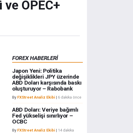
cü ve OPEC+
FOREX HABERLERİ
Japon Yeni: Politika
değişiklikleri JPY üzerinde
ABD Doları karşısında baskı
oluşturuyor – Rabobank
By
FXStreet Analiz Ekibi
|
6 dakika önce
ABD Doları: Veriye bağımlı
Fed yükselişi sınırlıyor –
OCBC
By
FXStreet Analiz Ekibi
|
14 dakika