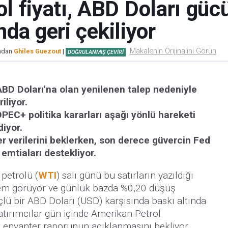
l fiyatı, ABD Doları gü
ında geri çekiliyor
Makalenin Orijinalini Görün
ından
Ghiles Guezout
|
DOĞRULANMIŞ ÇEVIRI
 ABD Doları'na olan yenilenen talep nedeniyle
iliyor.
 OPEC+ politika kararları aşağı yönlü hareketi
iyor.
r verilerini beklerken, son derece güvercin Fed
 emtiaları destekliyor.
petrolü (
WTI
) salı günü bu satırların yazıldığı
şlem görüyor ve günlük bazda %0,20 düşüş
çlü bir ABD Doları (USD) karşısında baskı altında
tırımcılar gün içinde Amerikan Petrol
ık envanter raporunun açıklanmasını bekliyor.