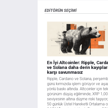
veya yönetimin görüşlerini ifade etmemektedir. Bil
doğrulamak zorunda değildir. FXStreet’de verilen h
EDITÖRÜN SEÇIMI
sitede yayınlanan bilgiler çalışanlar, ortaklar yad
danışmanlığı teşkil etmemektedir. FXStreet bu tür 
herhangi bir kar kaybı herhangi bir sınırlama olm
En İyi Altcoinler: Ripple, Card
ve Solana daha derin kayıplar
karşı savunmasız
Ripple, Cardano ve Solana, perşemb
günü kırmızıda işlem görüyor ve aşağ
yönlü baskı altında. Altcoinler için tek
görünüm düşüş eğiliminde; XRP 1,00
seviyesinin altına düşme riski taşıyor
50 günlük Üstel Hareketli Ortalama ol