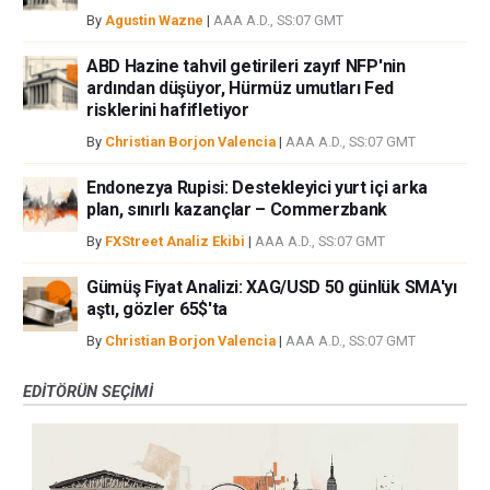
By
Agustin Wazne
|
AAA A.D., SS:07 GMT
ABD Hazine tahvil getirileri zayıf NFP'nin
ardından düşüyor, Hürmüz umutları Fed
risklerini hafifletiyor
By
Christian Borjon Valencia
|
AAA A.D., SS:07 GMT
Endonezya Rupisi: Destekleyici yurt içi arka
plan, sınırlı kazançlar – Commerzbank
By
FXStreet Analiz Ekibi
|
AAA A.D., SS:07 GMT
Gümüş Fiyat Analizi: XAG/USD 50 günlük SMA'yı
aştı, gözler 65$'ta
By
Christian Borjon Valencia
|
AAA A.D., SS:07 GMT
EDITÖRÜN SEÇIMI