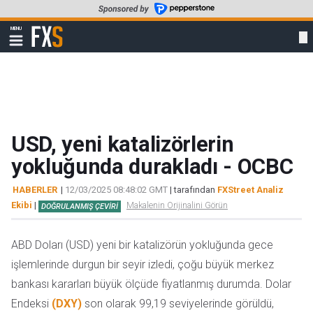
Skip
to
FXStreet
MENU
main
Show
navigation
content
USD, yeni katalizörlerin
yokluğunda durakladı - OCBC
HABERLER
|
12/03/2025 08:48:02 GMT
| tarafından
FXStreet Analiz
Ekibi
|
Makalenin Orijinalini Görün
DOĞRULANMIŞ ÇEVIRI
ABD Doları (USD) yeni bir katalizörün yokluğunda gece
işlemlerinde durgun bir seyir izledi, çoğu büyük merkez
bankası kararları büyük ölçüde fiyatlanmış durumda. Dolar
Endeksi
(DXY)
son olarak 99,19 seviyelerinde görüldü,