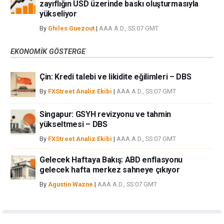
zayıflığın USD üzerinde baskı oluşturmasıyla
yükseliyor
By
Ghiles Guezout
|
AAA A.D., SS:07 GMT
EKONOMIK GÖSTERGE
Çin: Kredi talebi ve likidite eğilimleri – DBS
By
FXStreet Analiz Ekibi
|
AAA A.D., SS:07 GMT
Singapur: GSYH revizyonu ve tahmin
yükseltmesi – DBS
By
FXStreet Analiz Ekibi
|
AAA A.D., SS:07 GMT
Gelecek Haftaya Bakış: ABD enflasyonu
gelecek hafta merkez sahneye çıkıyor
By
Agustin Wazne
|
AAA A.D., SS:07 GMT