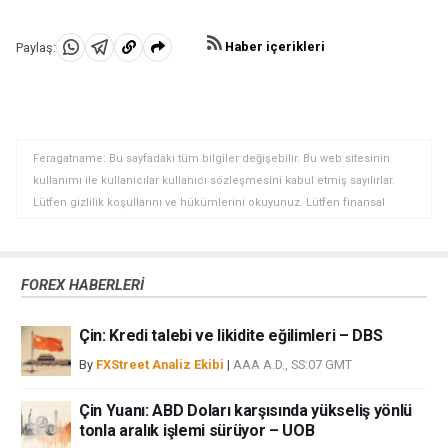
Haber içerikleri
Paylaş:
WhatsApp'da
Telegram'da
Panoya
Paylaş
Paylaş
kopyala
Feragatname: Bu sayfadaki tüm bilgiler değişebilir. Bu web sitesinin
kullanımı ile kullanıcılar kullanıcı sözleşmesini kabul etmiş sayılırlar.
Lütfen gizlilik koşullarını ve hükümlerini okuyunuz. Lütfen finansal
piyasalardaki ticari riskler ve maliyetler konusunda tam bilgi edininiz
çünkü burası en riskli yatırım biçimlerinden birisidir. Alım satım farkı
yoluyla döviz ticareti yüksek bir risk içerir ve tüm yatırımcılar için uygun
FOREX HABERLERİ
bir alan olmayabilir. Diğer finansal araçlar içinden döviz ticaretini tercih
etmeden önce, yatırım nesnelerinizi, deneyim seviyenizi ve risk
Çin: Kredi talebi ve likidite eğilimleri – DBS
iştahınızı dikkatlice gözden geçiriniz. FXStreet’de ifade edilen görüşler
bireysel yazarlara aittir, fxstreet.com veya yönetimin görüşlerini ifade
By
FXStreet Analiz Ekibi
|
AAA A.D., SS:07 GMT
etmemektedir. Bilgilerde hatalar yada eksikler bulunabilir. FXStreet
bağımsız yazarların görüşlerini doğrulamak zorunda değildir.
Çin Yuanı: ABD Doları karşısında yükseliş yönlü
FXStreet’de verilen herhangi bir görüş, haber, araştırma, analiz, fiyatlar
tonla aralık işlemi sürüyor – UOB
veya fxstreet.comtarafından bu sitede yayınlanan bilgiler çalışanlar,