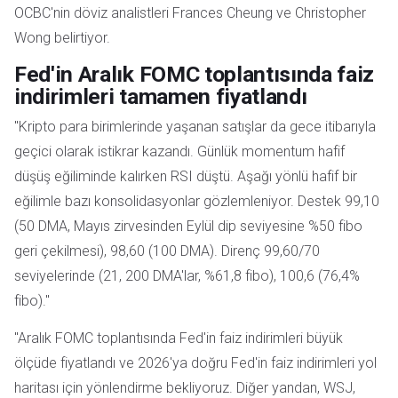
OCBC'nin döviz analistleri Frances Cheung ve Christopher
Wong belirtiyor.
Fed'in Aralık FOMC toplantısında faiz
indirimleri tamamen fiyatlandı
"Kripto para birimlerinde yaşanan satışlar da gece itibarıyla
geçici olarak istikrar kazandı. Günlük momentum hafif
düşüş eğiliminde kalırken RSI düştü. Aşağı yönlü hafif bir
eğilimle bazı konsolidasyonlar gözlemleniyor. Destek 99,10
(50 DMA, Mayıs zirvesinden Eylül dip seviyesine %50 fibo
geri çekilmesi), 98,60 (100 DMA). Direnç 99,60/70
seviyelerinde (21, 200 DMA'lar, %61,8 fibo), 100,6 (76,4%
fibo)."
"Aralık FOMC toplantısında Fed'in faiz indirimleri büyük
ölçüde fiyatlandı ve 2026'ya doğru Fed'in faiz indirimleri yol
haritası için yönlendirme bekliyoruz. Diğer yandan, WSJ,