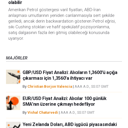
olabilir
Amerikan Petrol göstergesi varil fiyatları, ABD-İran
anlaşması umutlarının yeniden canlanmasıyla sert şekilde
geriledi, ancak derin backwardation gösteren Petrol eğrisi,
sıkı Cushing stokları ve hafif spekülatif pozisyonlanma,
satış dalgasının fazla ileri gitmiş olabileceği konusunda
uyarıyor.
MAJÖRLER
GBP/USD Fiyat Analizi: Alıcıların 1,3600'ü açığa
çıkarması için 1,3560'a ihtiyacı var
By
Christian Borjon Valencia
|
AAA A.D., SS:07 GMT
EUR/USD Fiyat Analizi: Alıcılar 100 günlük
SMA'nın üzerine çıkmayı hedefliyor
By
Vishal Chaturvedi
|
AAA A.D., SS:07 GMT
Yeni Zelanda Doları, ABD işgücü piyasasındaki