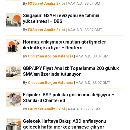
By
FXStreet Analiz Ekibi
|
AAA A.D., SS:07 GMT
ortaklar yada katkıda bulunanlar tarafından genel piyasa yorumu olarak
verilmiştir ve yatırım danışmanlığı teşkil etmemektedir. FXStreet bu tür
Singapur: GSYH revizyonu ve tahmin
bilgilerin kullanımı nedeniyle doğrudan yada dolaylı olarak ortaya
yükseltmesi – DBS
çıkabilecek herhangi bir kar kaybı herhangi bir sınırlama olmaksızın
By
FXStreet Analiz Ekibi
|
AAA A.D., SS:07 GMT
herhangi bir kayıp ya da hasar için sorumluluk kabul etmemektedir.
Hormuz anlaşması umutları görüşmeler
ilerledikçe artıyor – Reuters
By
Christian Borjon Valencia
|
AAA A.D., SS:07 GMT
GBP/JPY Fiyat Analizi: Toparlanma 200 günlük
SMA'nın üzerinde tutunuyor
By
Christian Borjon Valencia
|
AAA A.D., SS:07 GMT
Filipinler: BSP politika görünümü değişiyor –
Standard Chartered
By
FXStreet Analiz Ekibi
|
AAA A.D., SS:07 GMT
Gelecek Haftaya Bakış: ABD enflasyonu
gelecek hafta merkez sahneye çıkıyor