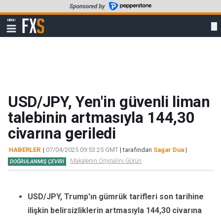
Skip
to
FXStreet
MENU
main
Show
navigation
content
USD/JPY, Yen'in güvenli liman
talebinin artmasıyla 144,30
civarına geriledi
HABERLER
|
07/04/2025 09:53:25 GMT
| tarafından
Sagar Dua
|
Makalenin Orijinalini Görün
DOĞRULANMIŞ ÇEVIRI
USD/JPY, Trump'ın gümrük tarifleri son tarihine
ilişkin belirsizliklerin artmasıyla 144,30 civarına