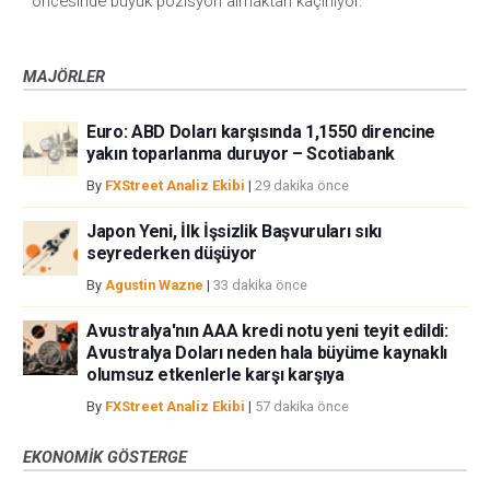
öncesinde büyük pozisyon almaktan kaçınıyor.
MAJÖRLER
Euro: ABD Doları karşısında 1,1550 direncine
yakın toparlanma duruyor – Scotiabank
By
FXStreet Analiz Ekibi
|
29 dakika önce
Japon Yeni, İlk İşsizlik Başvuruları sıkı
seyrederken düşüyor
By
Agustin Wazne
|
33 dakika önce
Avustralya'nın AAA kredi notu yeni teyit edildi:
Avustralya Doları neden hala büyüme kaynaklı
olumsuz etkenlerle karşı karşıya
By
FXStreet Analiz Ekibi
|
57 dakika önce
EKONOMIK GÖSTERGE