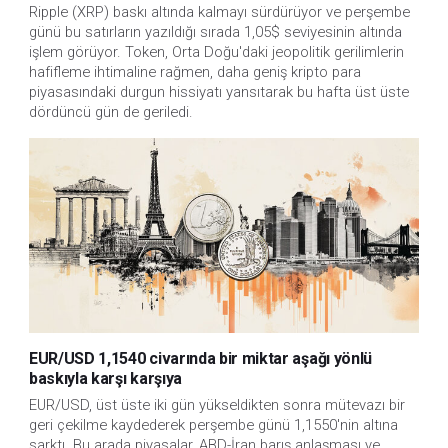
Ripple (XRP) baskı altında kalmayı sürdürüyor ve perşembe
günü bu satırların yazıldığı sırada 1,05$ seviyesinin altında
işlem görüyor. Token, Orta Doğu'daki jeopolitik gerilimlerin
hafifleme ihtimaline rağmen, daha geniş kripto para
piyasasındaki durgun hissiyatı yansıtarak bu hafta üst üste
dördüncü gün de geriledi.
EUR/USD 1,1540 civarında bir miktar aşağı yönlü
baskıyla karşı karşıya
EUR/USD, üst üste iki gün yükseldikten sonra mütevazı bir 
geri çekilme kaydederek perşembe günü 1,1550'nin altına 
sarktı. Bu arada piyasalar, ABD-İran barış anlaşması ve 