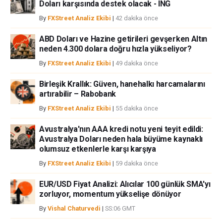
Doları karşısında destek olacak - ING
By
FXStreet Analiz Ekibi
|
42 dakika önce
ABD Doları ve Hazine getirileri gevşerken Altın
neden 4.300 dolara doğru hızla yükseliyor?
By
FXStreet Analiz Ekibi
|
49 dakika önce
Birleşik Krallık: Güven, hanehalkı harcamalarını
artırabilir – Rabobank
By
FXStreet Analiz Ekibi
|
55 dakika önce
Avustralya'nın AAA kredi notu yeni teyit edildi:
Avustralya Doları neden hala büyüme kaynaklı
olumsuz etkenlerle karşı karşıya
By
FXStreet Analiz Ekibi
|
59 dakika önce
EUR/USD Fiyat Analizi: Alıcılar 100 günlük SMA'yı
zorluyor, momentum yükselişe dönüyor
By
Vishal Chaturvedi
|
SS:06 GMT