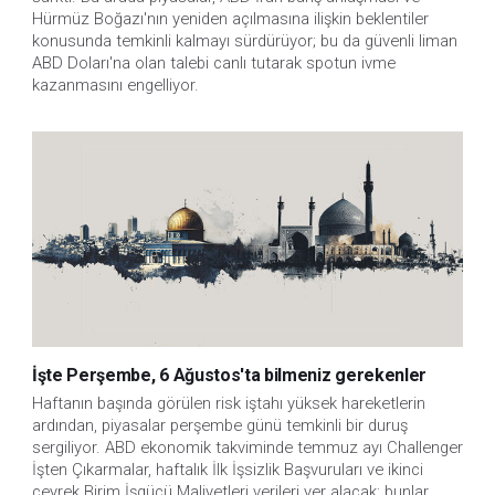
Hürmüz Boğazı'nın yeniden açılmasına ilişkin beklentiler 
konusunda temkinli kalmayı sürdürüyor; bu da güvenli liman 
ABD Doları'na olan talebi canlı tutarak spotun ivme 
kazanmasını engelliyor.
İşte Perşembe, 6 Ağustos'ta bilmeniz gerekenler
Haftanın başında görülen risk iştahı yüksek hareketlerin 
ardından, piyasalar perşembe günü temkinli bir duruş 
sergiliyor. ABD ekonomik takviminde temmuz ayı Challenger 
İşten Çıkarmalar, haftalık İlk İşsizlik Başvuruları ve ikinci 
çeyrek Birim İşgücü Maliyetleri verileri yer alacak; bunlar, 