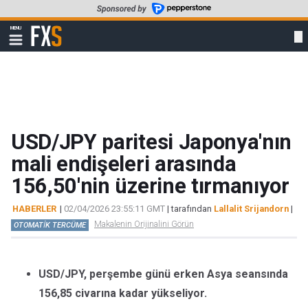
Skip
to
FXStreet
MENU
main
Show
navigation
content
USD/JPY paritesi Japonya'nın
mali endişeleri arasında
156,50'nin üzerine tırmanıyor
HABERLER
|
02/04/2026 23:55:11 GMT
| tarafından
Lallalit Srijandorn
|
Makalenin Orijinalini Görün
OTOMATİK TERCÜME
USD/JPY, perşembe günü erken Asya seansında
156,85 civarına kadar yükseliyor.