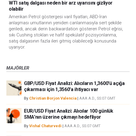
WTI satış dalgası neden bir arz uyarısını gizliyor
olabilir
Amerikan Petrol göstergesi varil fiyatları, ABD-İran
anlaşması umutlarının yeniden canlanmasıyla sert şekilde
geriledi, ancak derin backwardation gösteren Petrol eğrisi,
sıkı Cushing stokları ve hafif spekülatif pozisyonlanma,
satış dalgasının fazla ileri gitmiş olabileceği konusunda
uyarıyor.
MAJÖRLER
GBP/USD Fiyat Analizi: Alıcıların 1,3600'ü açığa
çıkarması için 1,3560'a ihtiyacı var
By
Christian Borjon Valencia
|
AAA A.D., SS:07 GMT
EUR/USD Fiyat Analizi: Alıcılar 100 günlük
SMA'nın üzerine çıkmayı hedefliyor
By
Vishal Chaturvedi
|
AAA A.D., SS:07 GMT