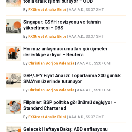
tonla aralık işlemi sürüyor – UOB
veya fxstreet.comtarafından bu sitede yayınlanan bilgiler çalışanlar,
By
FXStreet Analiz Ekibi
|
AAA A.D., SS:07 GMT
ortaklar yada katkıda bulunanlar tarafından genel piyasa yorumu olarak
verilmiştir ve yatırım danışmanlığı teşkil etmemektedir. FXStreet bu tür
Singapur: GSYH revizyonu ve tahmin
bilgilerin kullanımı nedeniyle doğrudan yada dolaylı olarak ortaya
yükseltmesi – DBS
çıkabilecek herhangi bir kar kaybı herhangi bir sınırlama olmaksızın
By
FXStreet Analiz Ekibi
|
AAA A.D., SS:07 GMT
herhangi bir kayıp ya da hasar için sorumluluk kabul etmemektedir.
Hormuz anlaşması umutları görüşmeler
ilerledikçe artıyor – Reuters
By
Christian Borjon Valencia
|
AAA A.D., SS:07 GMT
GBP/JPY Fiyat Analizi: Toparlanma 200 günlük
SMA'nın üzerinde tutunuyor
By
Christian Borjon Valencia
|
AAA A.D., SS:07 GMT
Filipinler: BSP politika görünümü değişiyor –
Standard Chartered
By
FXStreet Analiz Ekibi
|
AAA A.D., SS:07 GMT
Gelecek Haftaya Bakış: ABD enflasyonu