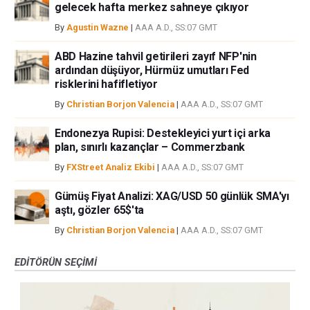
gelecek hafta merkez sahneye çıkıyor
By
Agustin Wazne
|
AAA A.D., SS:07 GMT
ABD Hazine tahvil getirileri zayıf NFP'nin
ardından düşüyor, Hürmüz umutları Fed
risklerini hafifletiyor
By
Christian Borjon Valencia
|
AAA A.D., SS:07 GMT
Endonezya Rupisi: Destekleyici yurt içi arka
plan, sınırlı kazançlar – Commerzbank
By
FXStreet Analiz Ekibi
|
AAA A.D., SS:07 GMT
Gümüş Fiyat Analizi: XAG/USD 50 günlük SMA'yı
aştı, gözler 65$'ta
By
Christian Borjon Valencia
|
AAA A.D., SS:07 GMT
EDITÖRÜN SEÇIMI