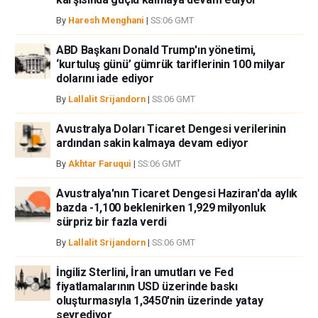
By
Haresh Menghani
|
SS:06 GMT
ABD Başkanı Donald Trump'ın yönetimi,
‘kurtuluş günü’ gümrük tariflerinin 100 milyar
dolarını iade ediyor
By
Lallalit Srijandorn
|
SS:06 GMT
Avustralya Doları Ticaret Dengesi verilerinin
ardından sakin kalmaya devam ediyor
By
Akhtar Faruqui
|
SS:06 GMT
Avustralya'nın Ticaret Dengesi Haziran'da aylık
bazda -1,100 beklenirken 1,929 milyonluk
sürpriz bir fazla verdi
By
Lallalit Srijandorn
|
SS:06 GMT
İngiliz Sterlini, İran umutları ve Fed
fiyatlamalarının USD üzerinde baskı
oluşturmasıyla 1,3450'nin üzerinde yatay
seyrediyor