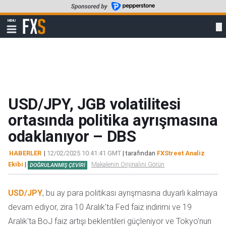
Skip
to
FXStreet
MENU
main
Show
navigation
content
USD/JPY, JGB volatilitesi
ortasında politika ayrışmasına
odaklanıyor – DBS
HABERLER
|
12/02/2025 10:41:41 GMT
| tarafından
FXStreet Analiz
Ekibi
|
Makalenin Orijinalini Görün
DOĞRULANMIŞ ÇEVIRI
USD/JPY
, bu ay para politikası ayrışmasına duyarlı kalmaya
devam ediyor, zira 10 Aralık'ta Fed faiz indirimi ve 19
Aralık'ta BoJ faiz artışı beklentileri güçleniyor ve Tokyo'nun