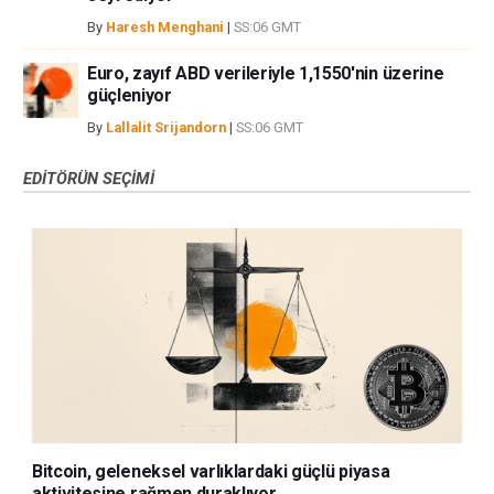
By
Haresh Menghani
|
SS:06 GMT
Euro, zayıf ABD verileriyle 1,1550'nin üzerine
güçleniyor
By
Lallalit Srijandorn
|
SS:06 GMT
EDITÖRÜN SEÇIMI
Bitcoin, geleneksel varlıklardaki güçlü piyasa
aktivitesine rağmen duraklıyor