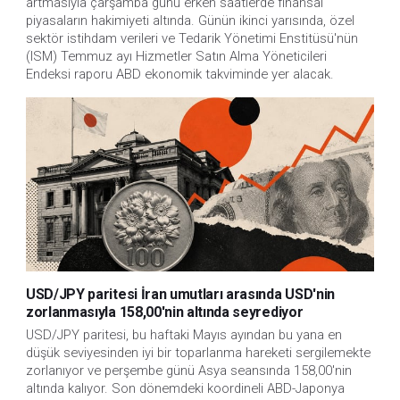
artmasıyla çarşamba günü erken saatlerde finansal 
piyasaların hakimiyeti altında. Günün ikinci yarısında, özel 
sektör istihdam verileri ve Tedarik Yönetimi Enstitüsü'nün 
(ISM) Temmuz ayı Hizmetler Satın Alma Yöneticileri 
Endeksi raporu ABD ekonomik takviminde yer alacak.
USD/JPY paritesi İran umutları arasında USD'nin
zorlanmasıyla 158,00'nin altında seyrediyor
USD/JPY paritesi, bu haftaki Mayıs ayından bu yana en 
düşük seviyesinden iyi bir toparlanma hareketi sergilemekte 
zorlanıyor ve perşembe günü Asya seansında 158,00'nin 
altında kalıyor. Son dönemdeki koordineli ABD-Japonya 