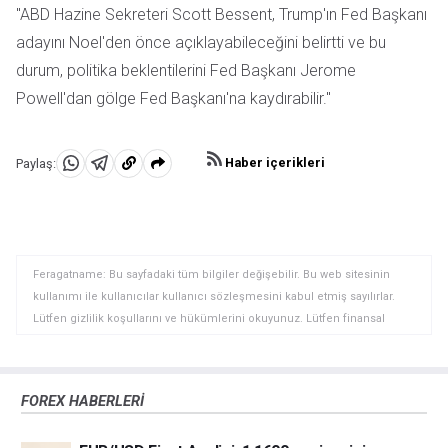
"ABD Hazine Sekreteri Scott Bessent, Trump'ın Fed Başkanı
adayını Noel'den önce açıklayabileceğini belirtti ve bu
durum, politika beklentilerini Fed Başkanı Jerome
Powell'dan gölge Fed Başkanı'na kaydırabilir."
Haber içerikleri
Paylaş:
WhatsApp'da
Telegram'da
Panoya
Paylaş
Paylaş
kopyala
Feragatname: Bu sayfadaki tüm bilgiler değişebilir. Bu web sitesinin
kullanımı ile kullanıcılar kullanıcı sözleşmesini kabul etmiş sayılırlar.
Lütfen gizlilik koşullarını ve hükümlerini okuyunuz. Lütfen finansal
piyasalardaki ticari riskler ve maliyetler konusunda tam bilgi edininiz
çünkü burası en riskli yatırım biçimlerinden birisidir. Alım satım farkı
yoluyla döviz ticareti yüksek bir risk içerir ve tüm yatırımcılar için uygun
FOREX HABERLERİ
bir alan olmayabilir. Diğer finansal araçlar içinden döviz ticaretini tercih
etmeden önce, yatırım nesnelerinizi, deneyim seviyenizi ve risk