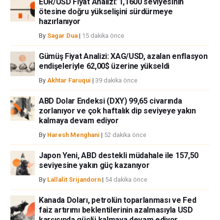
EUR/USD Fiyat Analizi: 1,1600 seviyesinin
iştahınızı dikkatlice gözden geçiriniz. FXStreet’de ifade edilen görüşler
ötesine doğru yükselişini sürdürmeye
bireysel yazarlara aittir, fxstreet.com veya yönetimin görüşlerini ifade
hazırlanıyor
etmemektedir. Bilgilerde hatalar yada eksikler bulunabilir. FXStreet
bağımsız yazarların görüşlerini doğrulamak zorunda değildir.
By
Sagar Dua
|
15 dakika önce
FXStreet’de verilen herhangi bir görüş, haber, araştırma, analiz, fiyatlar
Gümüş Fiyat Analizi: XAG/USD, azalan enflasyon
veya fxstreet.comtarafından bu sitede yayınlanan bilgiler çalışanlar,
endişeleriyle 62,00$ üzerine yükseldi
ortaklar yada katkıda bulunanlar tarafından genel piyasa yorumu olarak
verilmiştir ve yatırım danışmanlığı teşkil etmemektedir. FXStreet bu tür
By
Akhtar Faruqui
|
39 dakika önce
bilgilerin kullanımı nedeniyle doğrudan yada dolaylı olarak ortaya
çıkabilecek herhangi bir kar kaybı herhangi bir sınırlama olmaksızın
ABD Dolar Endeksi (DXY) 99,65 civarında
herhangi bir kayıp ya da hasar için sorumluluk kabul etmemektedir.
zorlanıyor ve çok haftalık dip seviyeye yakın
kalmaya devam ediyor
By
Haresh Menghani
|
52 dakika önce
Japon Yeni, ABD destekli müdahale ile 157,50
seviyesine yakın güç kazanıyor
By
Lallalit Srijandorn
|
54 dakika önce
Kanada Doları, petrolün toparlanması ve Fed
faiz artırımı beklentilerinin azalmasıyla USD
karşısında güçlü kalmaya devam ediyor