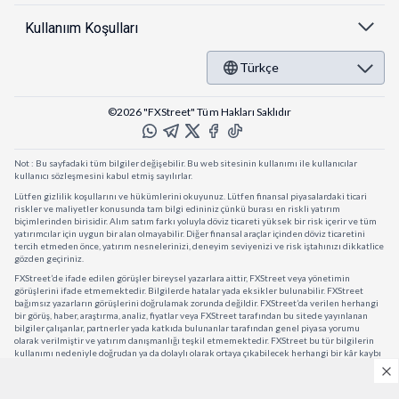
Kullanıım Koşulları
Türkçe
©2026 "FXStreet" Tüm Hakları Saklıdır
Not : Bu sayfadaki tüm bilgiler değişebilir. Bu web sitesinin kullanımı ile kullanıcılar
kullanıcı sözleşmesini kabul etmiş sayılırlar.
Lütfen gizlilik koşullarını ve hükümlerini okuyunuz. Lütfen finansal piyasalardaki ticari
riskler ve maliyetler konusunda tam bilgi edininiz çünkü burası en riskli yatırım
biçimlerinden birisidir. Alım satım farkı yoluyla döviz ticareti yüksek bir risk içerir ve tüm
yatırımcılar için uygun bir alan olmayabilir. Diğer finansal araçlar içinden döviz ticaretini
tercih etmeden önce, yatırım nesnelerinizi, deneyim seviyenizi ve risk iştahınızı dikkatlice
gözden geçiriniz.
FXStreet’de ifade edilen görüşler bireysel yazarlara aittir, FXStreet veya yönetimin
görüşlerini ifade etmemektedir. Bilgilerde hatalar yada eksikler bulunabilir. FXStreet
bağımsız yazarların görüşlerini doğrulamak zorunda değildir. FXStreet’da verilen herhangi
bir görüş, haber, araştırma, analiz, fiyatlar veya FXStreet tarafından bu sitede yayınlanan
bilgiler çalışanlar, partnerler yada katkıda bulunanlar tarafından genel piyasa yorumu
olarak verilmiştir ve yatırım danışmanlığı teşkil etmemektedir. FXStreet bu tür bilgilerin
kullanımı nedeniyle doğrudan ya da dolaylı olarak ortaya çıkabilecek herhangi bir kâr kaybı
herhangi bir sınırlama olmaksızın herhangi bir kayıp yada hasar için sorumluluk kabul
etmemektedir.