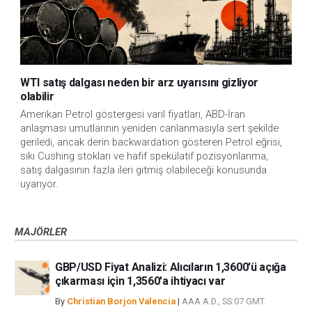
WTI satış dalgası neden bir arz uyarısını gizliyor
olabilir
Amerikan Petrol göstergesi varil fiyatları, ABD-İran
anlaşması umutlarının yeniden canlanmasıyla sert şekilde
geriledi, ancak derin backwardation gösteren Petrol eğrisi,
sıkı Cushing stokları ve hafif spekülatif pozisyonlanma,
satış dalgasının fazla ileri gitmiş olabileceği konusunda
uyarıyor.
MAJÖRLER
GBP/USD Fiyat Analizi: Alıcıların 1,3600'ü açığa
çıkarması için 1,3560'a ihtiyacı var
By
Christian Borjon Valencia
|
AAA A.D., SS:07 GMT