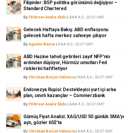
Filipinler: BSP politika görünümü değişiyor –
Standard Chartered
By
FXStreet Analiz Ekibi
|
AAA A.D., SS:07 GMT
Gelecek Haftaya Bakış: ABD enflasyonu
gelecek hafta merkez sahneye çıkıyor
By
Agustin Wazne
|
AAA A.D., SS:07 GMT
ABD Hazine tahvil getirileri zayıf NFP'nin
ardından düşüyor, Hürmüz umutları Fed
risklerini hafifletiyor
By
Christian Borjon Valencia
|
AAA A.D., SS:07 GMT
Endonezya Rupisi: Destekleyici yurt içi arka
plan, sınırlı kazançlar – Commerzbank
By
FXStreet Analiz Ekibi
|
AAA A.D., SS:07 GMT
Gümüş Fiyat Analizi: XAG/USD 50 günlük SMA'yı
aştı, gözler 65$'ta
By
Christian Borjon Valencia
|
AAA A.D., SS:07 GMT