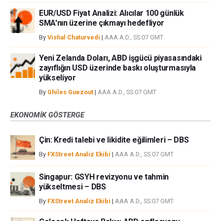
EUR/USD Fiyat Analizi: Alıcılar 100 günlük
SMA'nın üzerine çıkmayı hedefliyor
By
Vishal Chaturvedi
|
AAA A.D., SS:07 GMT
Yeni Zelanda Doları, ABD işgücü piyasasındaki
zayıflığın USD üzerinde baskı oluşturmasıyla
yükseliyor
By
Ghiles Guezout
|
AAA A.D., SS:07 GMT
EKONOMIK GÖSTERGE
Çin: Kredi talebi ve likidite eğilimleri – DBS
By
FXStreet Analiz Ekibi
|
AAA A.D., SS:07 GMT
Singapur: GSYH revizyonu ve tahmin
yükseltmesi – DBS
By
FXStreet Analiz Ekibi
|
AAA A.D., SS:07 GMT