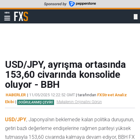
Skip
to
FXStreet
MENU
main
Show
navigation
content
USD/JPY, ayrışma ortasında
153,60 civarında konsolide
oluyor - BBH
HABERLER
|
11/05/2025 12:22:52 GMT
| tarafından
FXStreet Analiz
Ekibi
|
Makalenin Orijinalini Görün
DOĞRULANMIŞ ÇEVIRI
USD/JPY
, Japonya'nın beklemede kalan politika duruşunun,
getiri bazlı değerleme endişelerine rağmen pariteyi yüksek
tutmasıyla 153,60 civarında kalmaya devam ediyor, BBH FX