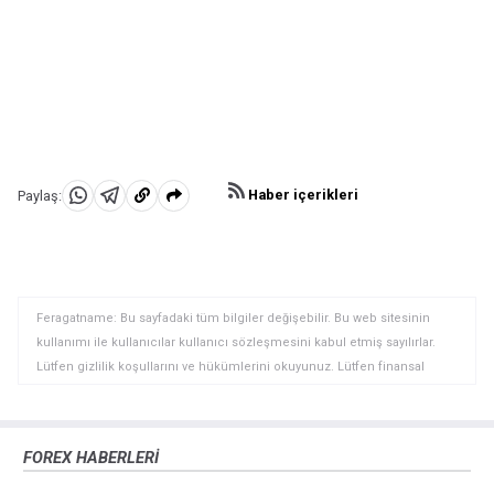
Haber içerikleri
Paylaş:
WhatsApp'da
Telegram'da
Panoya
Paylaş
Paylaş
kopyala
Feragatname: Bu sayfadaki tüm bilgiler değişebilir. Bu web sitesinin
kullanımı ile kullanıcılar kullanıcı sözleşmesini kabul etmiş sayılırlar.
Lütfen gizlilik koşullarını ve hükümlerini okuyunuz. Lütfen finansal
piyasalardaki ticari riskler ve maliyetler konusunda tam bilgi edininiz
çünkü burası en riskli yatırım biçimlerinden birisidir. Alım satım farkı
yoluyla döviz ticareti yüksek bir risk içerir ve tüm yatırımcılar için uygun
FOREX HABERLERİ
bir alan olmayabilir. Diğer finansal araçlar içinden döviz ticaretini tercih
etmeden önce, yatırım nesnelerinizi, deneyim seviyenizi ve risk