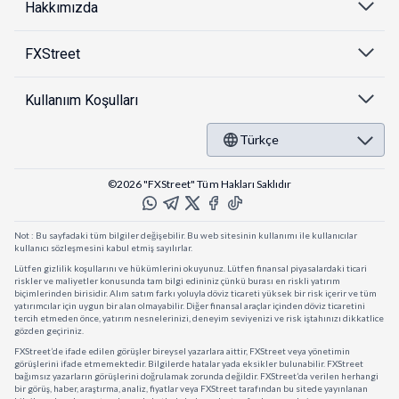
Hakkımızda
FXStreet
Kullanıım Koşulları
Türkçe
©2026 "FXStreet" Tüm Hakları Saklıdır
Not : Bu sayfadaki tüm bilgiler değişebilir. Bu web sitesinin kullanımı ile kullanıcılar
kullanıcı sözleşmesini kabul etmiş sayılırlar.
Lütfen gizlilik koşullarını ve hükümlerini okuyunuz. Lütfen finansal piyasalardaki ticari
riskler ve maliyetler konusunda tam bilgi edininiz çünkü burası en riskli yatırım
biçimlerinden birisidir. Alım satım farkı yoluyla döviz ticareti yüksek bir risk içerir ve tüm
yatırımcılar için uygun bir alan olmayabilir. Diğer finansal araçlar içinden döviz ticaretini
tercih etmeden önce, yatırım nesnelerinizi, deneyim seviyenizi ve risk iştahınızı dikkatlice
gözden geçiriniz.
FXStreet’de ifade edilen görüşler bireysel yazarlara aittir, FXStreet veya yönetimin
görüşlerini ifade etmemektedir. Bilgilerde hatalar yada eksikler bulunabilir. FXStreet
bağımsız yazarların görüşlerini doğrulamak zorunda değildir. FXStreet’da verilen herhangi
bir görüş, haber, araştırma, analiz, fiyatlar veya FXStreet tarafından bu sitede yayınlanan