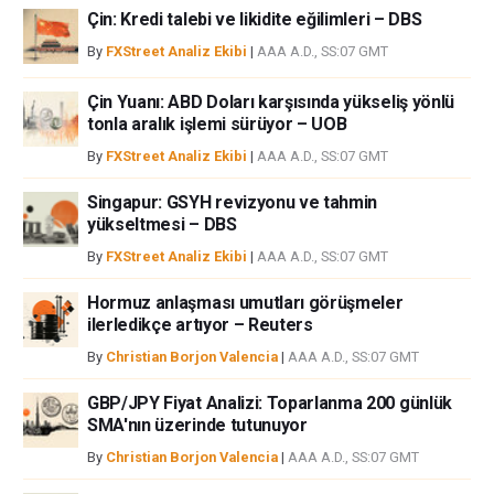
Çin: Kredi talebi ve likidite eğilimleri – DBS
iştahınızı dikkatlice gözden geçiriniz. FXStreet’de ifade edilen görüşler
bireysel yazarlara aittir, fxstreet.com veya yönetimin görüşlerini ifade
By
FXStreet Analiz Ekibi
|
AAA A.D., SS:07 GMT
etmemektedir. Bilgilerde hatalar yada eksikler bulunabilir. FXStreet
bağımsız yazarların görüşlerini doğrulamak zorunda değildir.
Çin Yuanı: ABD Doları karşısında yükseliş yönlü
FXStreet’de verilen herhangi bir görüş, haber, araştırma, analiz, fiyatlar
tonla aralık işlemi sürüyor – UOB
veya fxstreet.comtarafından bu sitede yayınlanan bilgiler çalışanlar,
By
FXStreet Analiz Ekibi
|
AAA A.D., SS:07 GMT
ortaklar yada katkıda bulunanlar tarafından genel piyasa yorumu olarak
verilmiştir ve yatırım danışmanlığı teşkil etmemektedir. FXStreet bu tür
Singapur: GSYH revizyonu ve tahmin
bilgilerin kullanımı nedeniyle doğrudan yada dolaylı olarak ortaya
yükseltmesi – DBS
çıkabilecek herhangi bir kar kaybı herhangi bir sınırlama olmaksızın
By
FXStreet Analiz Ekibi
|
AAA A.D., SS:07 GMT
herhangi bir kayıp ya da hasar için sorumluluk kabul etmemektedir.
Hormuz anlaşması umutları görüşmeler
ilerledikçe artıyor – Reuters
By
Christian Borjon Valencia
|
AAA A.D., SS:07 GMT
GBP/JPY Fiyat Analizi: Toparlanma 200 günlük
SMA'nın üzerinde tutunuyor
By
Christian Borjon Valencia
|
AAA A.D., SS:07 GMT