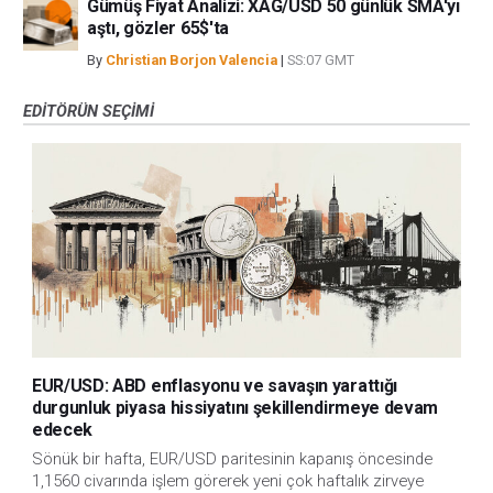
Gümüş Fiyat Analizi: XAG/USD 50 günlük SMA'yı
aştı, gözler 65$'ta
By
Christian Borjon Valencia
|
SS:07 GMT
EDITÖRÜN SEÇIMI
EUR/USD: ABD enflasyonu ve savaşın yarattığı
durgunluk piyasa hissiyatını şekillendirmeye devam
edecek
Sönük bir hafta, EUR/USD paritesinin kapanış öncesinde
1,1560 civarında işlem görerek yeni çok haftalık zirveye