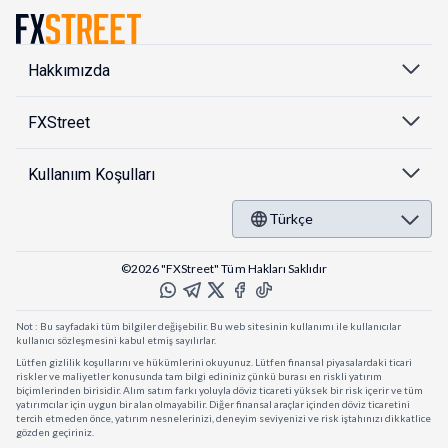
Hakkımızda
FXStreet
Kullanıım Koşulları
Türkçe
©2026 "FXStreet" Tüm Hakları Saklıdır
Not : Bu sayfadaki tüm bilgiler değişebilir. Bu web sitesinin kullanımı ile kullanıcılar
kullanıcı sözleşmesini kabul etmiş sayılırlar.
Lütfen gizlilik koşullarını ve hükümlerini okuyunuz. Lütfen finansal piyasalardaki ticari
riskler ve maliyetler konusunda tam bilgi edininiz çünkü burası en riskli yatırım
biçimlerinden birisidir. Alım satım farkı yoluyla döviz ticareti yüksek bir risk içerir ve tüm
yatırımcılar için uygun bir alan olmayabilir. Diğer finansal araçlar içinden döviz ticaretini
tercih etmeden önce, yatırım nesnelerinizi, deneyim seviyenizi ve risk iştahınızı dikkatlice
gözden geçiriniz.