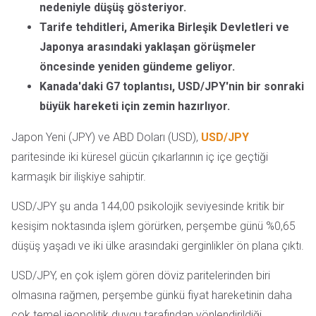
nedeniyle düşüş gösteriyor.
Tarife tehditleri, Amerika Birleşik Devletleri ve
Japonya arasındaki yaklaşan görüşmeler
öncesinde yeniden gündeme geliyor.
Kanada'daki G7 toplantısı, USD/JPY'nin bir sonraki
büyük hareketi için zemin hazırlıyor.
Japon Yeni (JPY) ve ABD Doları (USD),
USD/JPY
paritesinde iki küresel gücün çıkarlarının iç içe geçtiği
karmaşık bir ilişkiye sahiptir.
USD/JPY şu anda 144,00 psikolojik seviyesinde kritik bir
kesişim noktasında işlem görürken, perşembe günü %0,65
düşüş yaşadı ve iki ülke arasındaki gerginlikler ön plana çıktı.
USD/JPY, en çok işlem gören döviz paritelerinden biri
olmasına rağmen, perşembe günkü fiyat hareketinin daha
çok temel jeopolitik duygu tarafından yönlendirildiği