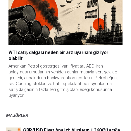
WTI satış dalgası neden bir arz uyarısını gizliyor
olabilir
Amerikan Petrol göstergesi varil fiyatları, ABD-İran
anlaşması umutlarının yeniden canlanmasıyla sert şekilde
geriledi, ancak derin backwardation gösteren Petrol eğrisi,
sıkı Cushing stokları ve hafif spekülatif pozisyonlanma,
satış dalgasının fazla ileri gitmiş olabileceği konusunda
uyarıyor.
MAJÖRLER
GBP/USD Fiyat Analizi: Alıcıların 1,3600'ü açığa