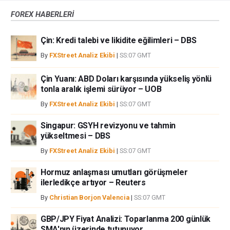
yoluyla döviz ticareti yüksek bir risk içerir ve tüm yatırımcılar için uygun
FOREX HABERLERİ
bir alan olmayabilir. Diğer finansal araçlar içinden döviz ticaretini tercih
etmeden önce, yatırım nesnelerinizi, deneyim seviyenizi ve risk
Çin: Kredi talebi ve likidite eğilimleri – DBS
iştahınızı dikkatlice gözden geçiriniz. FXStreet’de ifade edilen görüşler
bireysel yazarlara aittir, fxstreet.com veya yönetimin görüşlerini ifade
By
FXStreet Analiz Ekibi
|
SS:07 GMT
etmemektedir. Bilgilerde hatalar yada eksikler bulunabilir. FXStreet
bağımsız yazarların görüşlerini doğrulamak zorunda değildir.
Çin Yuanı: ABD Doları karşısında yükseliş yönlü
FXStreet’de verilen herhangi bir görüş, haber, araştırma, analiz, fiyatlar
tonla aralık işlemi sürüyor – UOB
veya fxstreet.comtarafından bu sitede yayınlanan bilgiler çalışanlar,
By
FXStreet Analiz Ekibi
|
SS:07 GMT
ortaklar yada katkıda bulunanlar tarafından genel piyasa yorumu olarak
verilmiştir ve yatırım danışmanlığı teşkil etmemektedir. FXStreet bu tür
Singapur: GSYH revizyonu ve tahmin
bilgilerin kullanımı nedeniyle doğrudan yada dolaylı olarak ortaya
yükseltmesi – DBS
çıkabilecek herhangi bir kar kaybı herhangi bir sınırlama olmaksızın
By
FXStreet Analiz Ekibi
|
SS:07 GMT
herhangi bir kayıp ya da hasar için sorumluluk kabul etmemektedir.
Hormuz anlaşması umutları görüşmeler
ilerledikçe artıyor – Reuters
By
Christian Borjon Valencia
|
SS:07 GMT
GBP/JPY Fiyat Analizi: Toparlanma 200 günlük
SMA'nın üzerinde tutunuyor