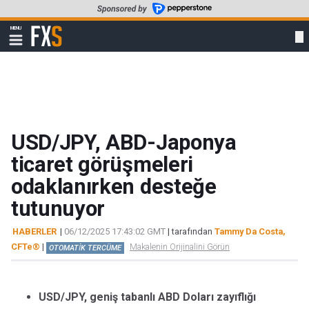
Skip
to
FXStreet
MENU
main
Show
navigation
content
USD/JPY, ABD-Japonya
ticaret görüşmeleri
odaklanırken desteğe
tutunuyor
HABERLER
|
06/12/2025 17:43:02 GMT
| tarafından
Tammy Da Costa,
CFTe®
|
Makalenin Orijinalini Görün
OTOMATİK TERCÜME
USD/JPY, geniş tabanlı ABD Doları zayıflığı