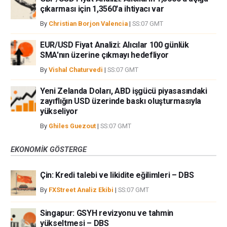
çıkarması için 1,3560'a ihtiyacı var
By
Christian Borjon Valencia
|
SS:07 GMT
EUR/USD Fiyat Analizi: Alıcılar 100 günlük
SMA'nın üzerine çıkmayı hedefliyor
By
Vishal Chaturvedi
|
SS:07 GMT
Yeni Zelanda Doları, ABD işgücü piyasasındaki
zayıflığın USD üzerinde baskı oluşturmasıyla
yükseliyor
By
Ghiles Guezout
|
SS:07 GMT
EKONOMIK GÖSTERGE
Çin: Kredi talebi ve likidite eğilimleri – DBS
By
FXStreet Analiz Ekibi
|
SS:07 GMT
Singapur: GSYH revizyonu ve tahmin
yükseltmesi – DBS