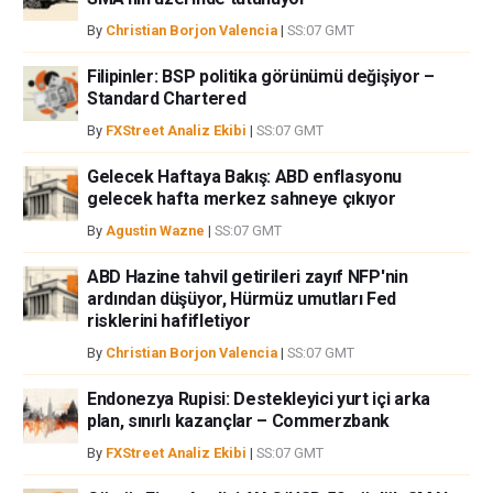
By
Christian Borjon Valencia
|
SS:07 GMT
Filipinler: BSP politika görünümü değişiyor –
Standard Chartered
By
FXStreet Analiz Ekibi
|
SS:07 GMT
Gelecek Haftaya Bakış: ABD enflasyonu
gelecek hafta merkez sahneye çıkıyor
By
Agustin Wazne
|
SS:07 GMT
ABD Hazine tahvil getirileri zayıf NFP'nin
ardından düşüyor, Hürmüz umutları Fed
risklerini hafifletiyor
By
Christian Borjon Valencia
|
SS:07 GMT
Endonezya Rupisi: Destekleyici yurt içi arka
plan, sınırlı kazançlar – Commerzbank
By
FXStreet Analiz Ekibi
|
SS:07 GMT