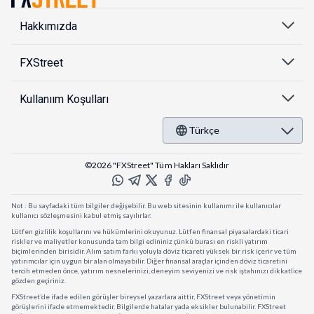
Hakkımızda
FXStreet
Kullanıım Koşulları
Türkçe
©2026 "FXStreet" Tüm Hakları Saklıdır
Not : Bu sayfadaki tüm bilgiler değişebilir. Bu web sitesinin kullanımı ile kullanıcılar
kullanıcı sözleşmesini kabul etmiş sayılırlar.
Lütfen gizlilik koşullarını ve hükümlerini okuyunuz. Lütfen finansal piyasalardaki ticari
riskler ve maliyetler konusunda tam bilgi edininiz çünkü burası en riskli yatırım
biçimlerinden birisidir. Alım satım farkı yoluyla döviz ticareti yüksek bir risk içerir ve tüm
yatırımcılar için uygun bir alan olmayabilir. Diğer finansal araçlar içinden döviz ticaretini
tercih etmeden önce, yatırım nesnelerinizi, deneyim seviyenizi ve risk iştahınızı dikkatlice
gözden geçiriniz.
FXStreet’de ifade edilen görüşler bireysel yazarlara aittir, FXStreet veya yönetimin
görüşlerini ifade etmemektedir. Bilgilerde hatalar yada eksikler bulunabilir. FXStreet