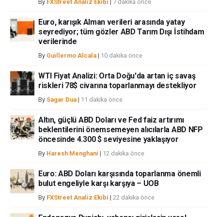
By
FXStreet Analiz Ekibi
|
7 dakika önce
bağımsız yazarların görüşlerini doğrulamak zorunda değildir.
FXStreet’de verilen herhangi bir görüş, haber, araştırma, analiz, fiyatlar
Euro, karışık Alman verileri arasında yatay
seyrediyor; tüm gözler ABD Tarım Dışı İstihdam
veya fxstreet.comtarafından bu sitede yayınlanan bilgiler çalışanlar,
verilerinde
ortaklar yada katkıda bulunanlar tarafından genel piyasa yorumu olarak
verilmiştir ve yatırım danışmanlığı teşkil etmemektedir. FXStreet bu tür
By
Guillermo Alcala
|
10 dakika önce
bilgilerin kullanımı nedeniyle doğrudan yada dolaylı olarak ortaya
çıkabilecek herhangi bir kar kaybı herhangi bir sınırlama olmaksızın
WTI Fiyat Analizi: Orta Doğu'da artan iç savaş
herhangi bir kayıp ya da hasar için sorumluluk kabul etmemektedir.
riskleri 78$ civarına toparlanmayı destekliyor
By
Sagar Dua
|
11 dakika önce
Altın, güçlü ABD Doları ve Fed faiz artırımı
beklentilerini önemsemeyen alıcılarla ABD NFP
öncesinde 4.300 $ seviyesine yaklaşıyor
By
Haresh Menghani
|
12 dakika önce
Euro: ABD Doları karşısında toparlanma önemli
bulut engeliyle karşı karşıya – UOB
By
FXStreet Analiz Ekibi
|
22 dakika önce