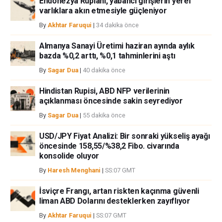
Endonezya Rupiahı, yabancı girişlerin yerel
varlıklara akın etmesiyle güçleniyor
By
Akhtar Faruqui
|
34 dakika önce
Almanya Sanayi Üretimi haziran ayında aylık
bazda %0,2 arttı, %0,1 tahminlerini aştı
By
Sagar Dua
|
40 dakika önce
Hindistan Rupisi, ABD NFP verilerinin
açıklanması öncesinde sakin seyrediyor
By
Sagar Dua
|
55 dakika önce
USD/JPY Fiyat Analizi: Bir sonraki yükseliş ayağı
öncesinde 158,55/%38,2 Fibo. civarında
konsolide oluyor
By
Haresh Menghani
|
SS:07 GMT
İsviçre Frangı, artan riskten kaçınma güvenli
liman ABD Dolarını desteklerken zayıflıyor
By
Akhtar Faruqui
|
SS:07 GMT