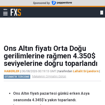
Skip
to
FXStreet
MENU
main
Show
navigation
content
Ons Altın fiyatı Orta Doğu
gerilimlerine rağmen 4.350$
seviyelerine doğru toparlandı
HABERLER
|
06/08/2026 00:19:13 GMT
| tarafından
Lallalit Srijandorn
|
Makalenin Orijinalini Görün
OTOMATİK TERCÜME
Ons Altın fiyatı pazartesi günkü erken Asya
seansında 4.345$'a yakın toparlandı.