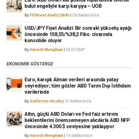
bulut engeliyle karşı karşıya – UOB
By
FXStreet Analiz Ekibi
|
24 dakika önce
USD/JPY Fiyat Analizi: Bir sonraki yükseliş ayağı
öncesinde 158,55/%38,2 Fibo. civarında
konsolide oluyor
By
Haresh Menghani
|
SS:07 GMT
EKONOMIK GÖSTERGE
Euro, karışık Alman verileri arasında yatay
seyrediyor; tüm gözler ABD Tarım Dışı İstihdam
verilerinde
By
Guillermo Alcala
|
12 dakika önce
Altın, güçlü ABD Doları ve Fed faiz artırımı
beklentilerini önemsemeyen alıcılarla ABD NFP
öncesinde 4.300 $ seviyesine yaklaşıyor
By
Haresh Menghani
|
14 dakika önce