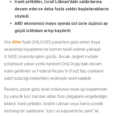
İranlı yetkililer, İsrail Lübnan'daki saldırılarına
devam ederse daha fazla saldırı başlatacaklarını
söyledi.
ABD ekonomisi mayıs ayında üst üste üçüncü ay
güçlü istihdam artışı kaydetti.
Ons
Altın
fiyatı (XAU/USD) pazartesi günü erken Asya
seansında kayıplarının bir kısmını telafi ederek yaklaşık
4.345$ civarında işlem gördü. Ancak, değerli metalin
potansiyel yukarı yönlü hareketi Orta Doğu'daki devam
eden gerilimler ve Federal Rezerv'in (Fed) faiz oranlarını
sabit tutacağı beklentileri nedeniyle sınırlı kalabilir.
Reuters, pazar günü İsrail ordusunun nisan ayı başlarından
bu yana ilk kez İran'dan atılan füze dalgalarını engellediğini
bildirdi. İranlı yetkililer, İsrail'in Lübnan veya İran'a yönelik
herhangi bir saldırısının "ezici ve kapsamlı bir yanıt" ile