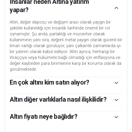
İnsanlar neden Altına yatırım
yapar?
Altın, değer deposu ve değişim aracı olarak yaygın bir
şekilde kullanıldığı için insanlık tarihinde önemli bir rol
oynamıştır. Şu anda, parlaklığı ve mücevher olarak
kullanımının yanı sıra, değerli metal yaygın olarak güvenli bir
liman varlığı olarak görülüyor, yani çalkantılı zamanlarda iyi
bir yatırım olarak kabul ediliyor. Altın ayrıca, herhangi bir
ihraççıya veya hükümete bağlı olmadığı için enflasyona ve
değer kaybeden para birimlerine karşı bir koruma olarak da
görülmektedir.
En çok altını kim satın alıyor?
Merkez bankaları en büyük Altın sahipleridir. Merkez
bankaları, çalkantılı dönemlerde para birimlerini
Altın diğer varlıklarla nasıl ilişkilidir?
desteklemek amacıyla rezervlerini çeşitlendirme ve
Altın, hem önemli rezerv hem de güvenli liman varlıkları
ekonominin ve para biriminin algılanan gücünü artırmak
olan ABD Doları ve ABD Hazine tahvilleri ile ters bir
Altın fiyatı neye bağlıdır?
için Altın satın alma eğilimindedir. Yüksek Altın rezervleri bir
korelasyona sahiptir. Dolar değer kaybettiğinde, Altın
ülkenin ödeme gücü için güven kaynağı olabilir. Dünya Altın
Fiyat çok çeşitli faktörlere bağlı olarak hareket edebilir.
yükselme eğilimine girerek yatırımcıların ve merkez
Konseyi'nin verilerine göre, merkez bankaları 2022 yılında