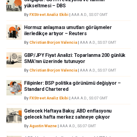
bilgilerin kullanımı nedeniyle doğrudan yada dolaylı olarak ortaya
yükseltmesi – DBS
çıkabilecek herhangi bir kar kaybı herhangi bir sınırlama olmaksızın
By
FXStreet Analiz Ekibi
|
AAA A.D., SS:07 GMT
herhangi bir kayıp ya da hasar için sorumluluk kabul etmemektedir.
Hormuz anlaşması umutları görüşmeler
ilerledikçe artıyor – Reuters
By
Christian Borjon Valencia
|
AAA A.D., SS:07 GMT
GBP/JPY Fiyat Analizi: Toparlanma 200 günlük
SMA'nın üzerinde tutunuyor
By
Christian Borjon Valencia
|
AAA A.D., SS:07 GMT
Filipinler: BSP politika görünümü değişiyor –
Standard Chartered
By
FXStreet Analiz Ekibi
|
AAA A.D., SS:07 GMT
Gelecek Haftaya Bakış: ABD enflasyonu
gelecek hafta merkez sahneye çıkıyor
By
Agustin Wazne
|
AAA A.D., SS:07 GMT