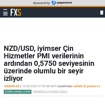
Skip
to
FXStreet
MENU
main
Show
navigation
content
NZD/USD, iyimser Çin
Hizmetler PMI verilerinin
ardından 0,5750 seviyesinin
üzerinde olumlu bir seyir
izliyor
HABERLER
|
12/03/2025 07:09:08 GMT
| tarafından
Lallalit Srijandorn
|
Makalenin Orijinalini Görün
DOĞRULANMIŞ ÇEVIRI