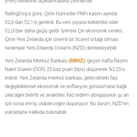
(PMI) verilerinin açıklanmasına çevrilecek.
RatingDog'a göre, Çin'in Hizmetler PMI'ı kasım ayında
52,6'dan 52,1'e geriledi. Bu veri, piyasa beklentisi olan
52,0'dan daha güçlü geldi. İyimser Çin ekonomik verileri,
Çin'in Yeni Zelanda için önemli bir ticaret ortağı olması
nedeniyle Yeni Zelanda Doları'nı (NZD) destekleyebilir.
Yeni Zelanda Merkez Bankası
(RBNZ)
, geçen hafta Resmi
Nakit Oranını (OCR) 25 baz puan (bps) düşürerek %2,25'e
indirdi. Yeni Zelanda merkez bankası, gelecekteki faiz
değişikliklerinin ekonomik ve enflasyon görünümüne bağlı
olacağını belirtti ve analistler, faiz indirim döngüsünün şu an
için sona ermiş olabileceğini düşünüyor. Bu durum, NZD'nin
yükselişine katkıda bulunabilir.