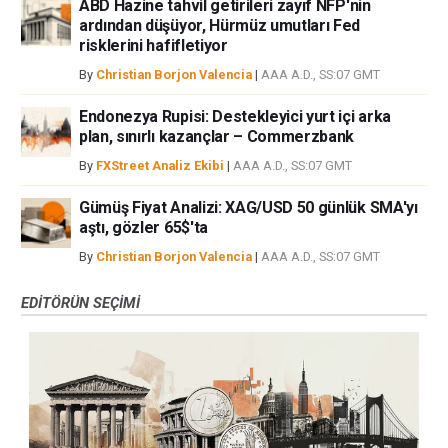
ABD Hazine tahvil getirileri zayıf NFP'nin
ardından düşüyor, Hürmüz umutları Fed
risklerini hafifletiyor
By
Christian Borjon Valencia
|
AAA A.D., SS:07 GMT
Endonezya Rupisi: Destekleyici yurt içi arka
plan, sınırlı kazançlar – Commerzbank
By
FXStreet Analiz Ekibi
|
AAA A.D., SS:07 GMT
Gümüş Fiyat Analizi: XAG/USD 50 günlük SMA'yı
aştı, gözler 65$'ta
By
Christian Borjon Valencia
|
AAA A.D., SS:07 GMT
EDITÖRÜN SEÇIMI