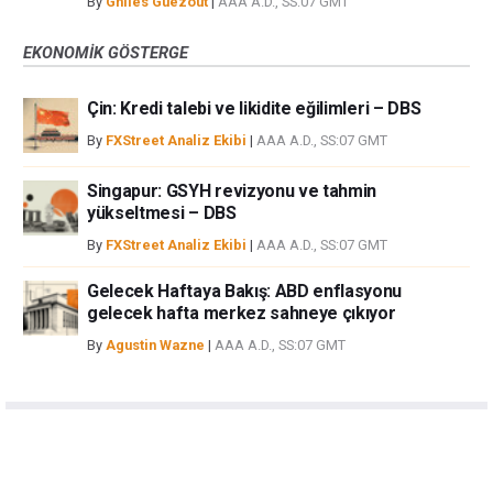
By
Ghiles Guezout
|
AAA A.D., SS:07 GMT
EKONOMIK GÖSTERGE
Çin: Kredi talebi ve likidite eğilimleri – DBS
By
FXStreet Analiz Ekibi
|
AAA A.D., SS:07 GMT
Singapur: GSYH revizyonu ve tahmin
yükseltmesi – DBS
By
FXStreet Analiz Ekibi
|
AAA A.D., SS:07 GMT
Gelecek Haftaya Bakış: ABD enflasyonu
gelecek hafta merkez sahneye çıkıyor
By
Agustin Wazne
|
AAA A.D., SS:07 GMT