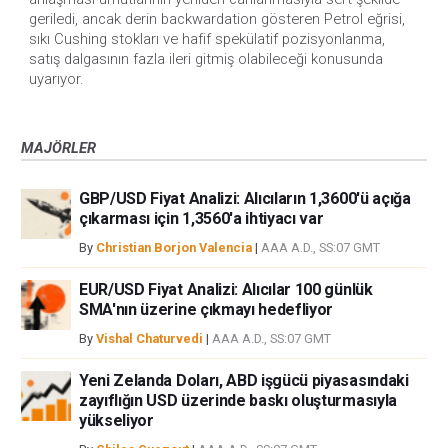
geriledi, ancak derin backwardation gösteren Petrol eğrisi,
sıkı Cushing stokları ve hafif spekülatif pozisyonlanma,
satış dalgasının fazla ileri gitmiş olabileceği konusunda
uyarıyor.
MAJÖRLER
GBP/USD Fiyat Analizi: Alıcıların 1,3600'ü açığa
çıkarması için 1,3560'a ihtiyacı var
By
Christian Borjon Valencia
|
AAA A.D., SS:07 GMT
EUR/USD Fiyat Analizi: Alıcılar 100 günlük
SMA'nın üzerine çıkmayı hedefliyor
By
Vishal Chaturvedi
|
AAA A.D., SS:07 GMT
Yeni Zelanda Doları, ABD işgücü piyasasındaki
zayıflığın USD üzerinde baskı oluşturmasıyla
yükseliyor