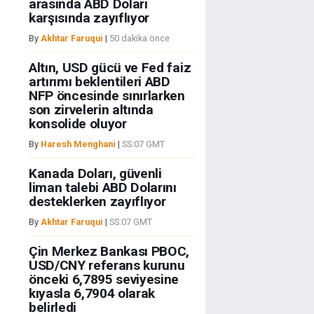
arasında ABD Doları
karşısında zayıflıyor
By
Akhtar Faruqui
|
50 dakika önce
Altın, USD gücü ve Fed faiz
artırımı beklentileri ABD
NFP öncesinde sınırlarken
son zirvelerin altında
konsolide oluyor
By
Haresh Menghani
|
SS:07 GMT
Kanada Doları, güvenli
liman talebi ABD Dolarını
desteklerken zayıflıyor
By
Akhtar Faruqui
|
SS:07 GMT
Çin Merkez Bankası PBOC,
USD/CNY referans kurunu
önceki 6,7895 seviyesine
kıyasla 6,7904 olarak
belirledi