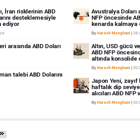
ı, İran risklerinin ABD
Avustralya Doları a
rını desteklemesiyle
NFP öncesinde AB
 ediyor
kenarda kalmaya 
nce
By
Haresh Menghani
|
28 
eri arasında ABD Doları
Altın, USD gücü ve 
ABD NFP öncesinde
altında konsolide 
By
Haresh Menghani
|
SS:
iman talebi ABD Dolarını
Japon Yeni, zayıf
haftalık dip seviy
alıcıları ABD NFP v
By
Haresh Menghani
|
SS: