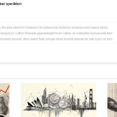
er içerikleri
. Bu web sitesinin kullanımı ile kullanıcılar kullanıcı sözleşmesini kabul etmiş
ini okuyunuz. Lütfen finansal piyasalardaki ticari riskler ve maliyetler konusunda tam
rinden birisidir. Alım satım farkı yoluyla döviz ticareti yüksek bir risk içerir ve tüm
 finansal araçlar içinden döviz ticaretini tercih etmeden önce, yatırım nesnelerinizi,
zden geçiriniz. FXStreet’de ifade edilen görüşler bireysel yazarlara aittir, fxstreet.com
gilerde hatalar yada eksikler bulunabilir. FXStreet bağımsız yazarların görüşlerini
erhangi bir görüş, haber, araştırma, analiz, fiyatlar veya fxstreet.comtarafından bu
a katkıda bulunanlar tarafından genel piyasa yorumu olarak verilmiştir ve yatırım
bilgilerin kullanımı nedeniyle doğrudan yada dolaylı olarak ortaya çıkabilecek
aksızın herhangi bir kayıp ya da hasar için sorumluluk kabul etmemektedir.