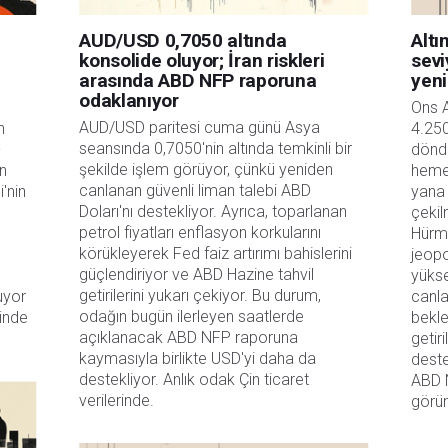
AUD/USD 0,7050 altında
Altı
konsolide oluyor; İran riskleri
sevi
arasında ABD NFP raporuna
yeni
odaklanıyor
Ons A
AUD/USD paritesi cuma günü Asya 
 
4.250
seansında 0,7050'nin altında temkinli bir 
-
döndü
şekilde işlem görüyor, çünkü yeniden 
n 
hemen
canlanan güvenli liman talebi ABD 
nin 
yana 
Doları'nı destekliyor. Ayrıca, toparlanan 
çekil
petrol fiyatları enflasyon korkularını 
Hürmü
körükleyerek Fed faiz artırımı bahislerini 
jeopol
güçlendiriyor ve ABD Hazine tahvil 
yükse
getirilerini yukarı çekiyor. Bu durum, 
uyor 
canla
odağın bugün ilerleyen saatlerde 
nde 
bekle
açıklanacak ABD NFP raporuna 
getir
kaymasıyla birlikte USD'yi daha da 
destek
destekliyor. Anlık odak Çin ticaret 
ABD N
verilerinde.
görü