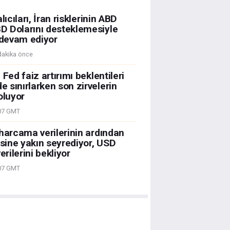
lıcıları, İran risklerinin ABD
D Dolarını desteklemesiyle
devam ediyor
dakika önce
Fed faiz artırımı beklentileri
 sınırlarken son zirvelerin
oluyor
07 GMT
 harcama verilerinin ardından
esine yakın seyrediyor, USD
erilerini bekliyor
07 GMT