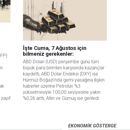
İşte Cuma, 7 Ağustos için
d
bilmeniz gerekenler:
NFP)
ABD Doları (USD) perşembe günü tüm
in
büyük para birimleri karşısında kazançlar
kaydetti, ABD Dolar Endeksi (DXY) ise
Hürmüz Boğazı'nda gemi yasağına ilişkin
mak
haberler üzerine Petrolün %3
yükselmesiyle 100,00 seviyesine yakın
 zayıf
%0,26 arttı, Altın ve Gümüş ise geriledi.
z
EKONOMIK GÖSTERGE