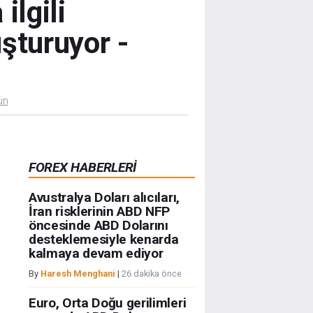
ilgili
uşturuyor -
ün
FOREX HABERLERİ
Avustralya Doları alıcıları,
İran risklerinin ABD NFP
öncesinde ABD Dolarını
desteklemesiyle kenarda
kalmaya devam ediyor
By
Haresh Menghani
|
26 dakika önce
Euro, Orta Doğu gerilimleri