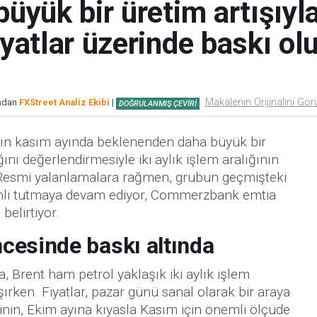
yük bir üretim artışıyla 
yatlar üzerinde baskı ol
Makalenin Orijinalini Gör
ından
FXStreet Analiz Ekibi
|
DOĞRULANMIŞ ÇEVIRI
rın kasım ayında beklenenden daha büyük bir
ını değerlendirmesiyle iki aylık işlem aralığının
. Resmi yalanlamalara rağmen, grubun geçmişteki
kinli tutmaya devam ediyor, Commerzbank emtia
belirtiyor.
cesinde baskı altında
nda, Brent ham petrol yaklaşık iki aylık işlem
aşırken. Fiyatlar, pazar günü sanal olarak bir araya
nin, Ekim ayına kıyasla Kasım için önemli ölçüde