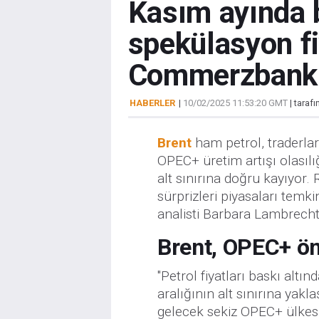
Kasım ayında bü
spekülasyon fi
Commerzbank
HABERLER
|
10/02/2025 11:53:20 GMT
| taraf
Brent
ham petrol, traderla
OPEC+ üretim artışı olasılığ
alt sınırına doğru kayıyor
sürprizleri piyasaları tem
analisti Barbara Lambrecht 
Brent, OPEC+ ön
"Petrol fiyatları baskı altı
aralığının alt sınırına yakl
gelecek sekiz OPEC+ ülkesi