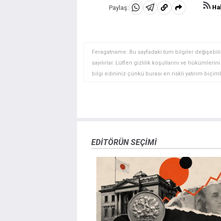
Hab
Paylaş:
WhatsApp'da
Telegram'da
Panoya
Paylaş
Paylaş
kopyala
Feragatname: Bu sayfadaki tüm bilgiler değişebilir
sayılırlar. Lütfen gizlilik koşullarını ve hükümler
bilgi edininiz çünkü burası en riskli yatırım biçimle
yatırımcılar için uygun bir alan olmayabilir. Diğer
deneyim seviyenizi ve risk iştahınızı dikkatlice gö
veya yönetimin görüşlerini ifade etmemektedir. Bil
doğrulamak zorunda değildir. FXStreet’de verilen h
sitede yayınlanan bilgiler çalışanlar, ortaklar yad
danışmanlığı teşkil etmemektedir. FXStreet bu tür 
EDITÖRÜN SEÇIMI
herhangi bir kar kaybı herhangi bir sınırlama olm