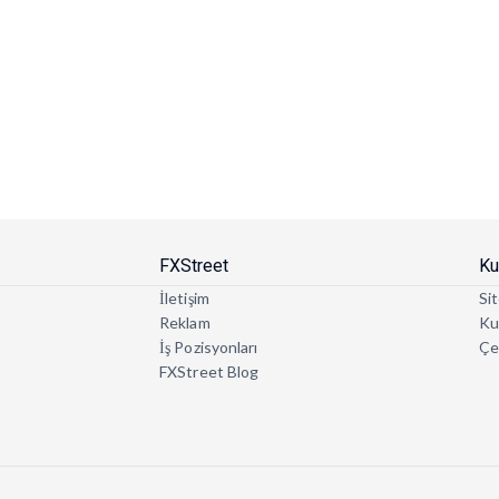
FXStreet
Ku
İletişim
Sit
Reklam
Kul
İş Pozisyonları
Çe
FXStreet Blog