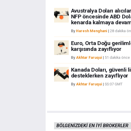
Avustralya Doları alıcılar
NFP öncesinde ABD Dola
kenarda kalmaya devam
By
Haresh Menghani
|
28 dakika ö
Euro, Orta Doğu geriliml
karşısında zayıflıyor
By
Akhtar Faruqui
|
51 dakika önce
Kanada Doları, güvenli l
desteklerken zayıflıyor
By
Akhtar Faruqui
|
SS:07 GMT
BÖLGENIZDEKI EN IYI BROKERLER