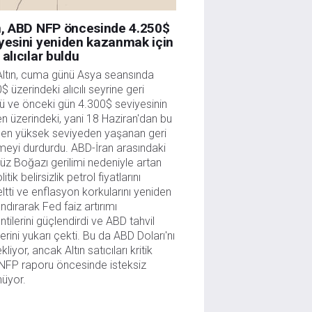
n, ABD NFP öncesinde 4.250$
yesini yeniden kazanmak için
 alıcılar buldu
ltın, cuma günü Asya seansında 
$ üzerindeki alıcılı seyrine geri 
 ve önceki gün 4.300$ seviyesinin 
 üzerindeki, yani 18 Haziran'dan bu 
en yüksek seviyeden yaşanan geri 
meyi durdurdu. ABD-İran arasındaki 
z Boğazı gerilimi nedeniyle artan 
itik belirsizlik petrol fiyatlarını 
ltti ve enflasyon korkularını yeniden 
ndırarak Fed faiz artırımı 
ntilerini güçlendirdi ve ABD tahvil 
ilerini yukarı çekti. Bu da ABD Doları'nı 
liyor, ancak Altın satıcıları kritik 
FP raporu öncesinde isteksiz 
nüyor.