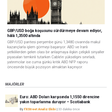
GBP/USD boğa koşusunu sürdürmeye devam ediyor,
hâlâ 1,3500 altında
GBP/USD paritesi perşembe günü 1,3480 civarında makul 
kazançlarla işlem görmeyi başarıyor. ABD ve İranlı 
yetkililerden gelen olası bir anlaşmaya ilişkin çelişkili sinyaller 
piyasaları temkinli tutarken Cable’ın yükselişini sınırladı; 
yatırımcılar ise cuma günkü kritik ABD NFP raporu 
öncesinde büyük pozisyon almaktan kaçınıyor.
MAJÖRLER
Euro: ABD Doları karşısında 1,1550 direncine
yakın toparlanma duruyor – Scotiabank
By
FXStreet Analiz Ekibi
|
33 dakika önce