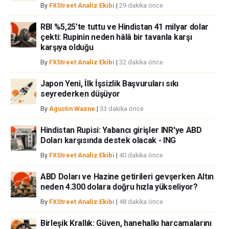
etmemektedir. Bilgilerde hatalar yada eksikler bulunabilir. FXStreet
By
FXStreet Analiz Ekibi
|
29 dakika önce
bağımsız yazarların görüşlerini doğrulamak zorunda değildir.
FXStreet’de verilen herhangi bir görüş, haber, araştırma, analiz, fiyatlar
RBI %5,25’te tuttu ve Hindistan 41 milyar dolar
çekti: Rupinin neden hâlâ bir tavanla karşı
veya fxstreet.comtarafından bu sitede yayınlanan bilgiler çalışanlar,
karşıya olduğu
ortaklar yada katkıda bulunanlar tarafından genel piyasa yorumu olarak
verilmiştir ve yatırım danışmanlığı teşkil etmemektedir. FXStreet bu tür
By
FXStreet Analiz Ekibi
|
32 dakika önce
bilgilerin kullanımı nedeniyle doğrudan yada dolaylı olarak ortaya
çıkabilecek herhangi bir kar kaybı herhangi bir sınırlama olmaksızın
Japon Yeni, İlk İşsizlik Başvuruları sıkı
herhangi bir kayıp ya da hasar için sorumluluk kabul etmemektedir.
seyrederken düşüyor
By
Agustin Wazne
|
33 dakika önce
Hindistan Rupisi: Yabancı girişler INR'ye ABD
Doları karşısında destek olacak - ING
By
FXStreet Analiz Ekibi
|
40 dakika önce
ABD Doları ve Hazine getirileri gevşerken Altın
neden 4.300 dolara doğru hızla yükseliyor?
By
FXStreet Analiz Ekibi
|
48 dakika önce
Birleşik Krallık: Güven, hanehalkı harcamalarını