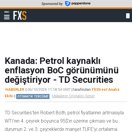
Skip
to
FXStreet
MENU
main
Show
navigation
content
Kanada: Petrol kaynaklı
enflasyon BoC görünümünü
değiştiriyor - TD Securities
HABERLER
|
06/10/2026 11:18:54 GMT
| tarafından
FXStreet Analiz
Ekibi
|
Makalenin Orijinalini Görün
OTOMATİK TERCÜME
TD Securities'ten Robert Both, petrol fiyatlarının artmasıyla
WTI'nın 4. çeyrek boyunca 95$'ın üzerine çıkması ve bu
durumun 2. ve 3. çeyreklerde manşet TÜFE'yi ortalama