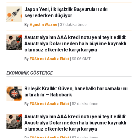
Japon Yeni, İlk İşsizlik Başvuruları sıkı
seyrederken düşüyor
By
Agustin Wazne
|
37 dakika önce
Avustralya'nın AAA kredi notu yeni teyit edildi:
Avustralya Doları neden hala büyüme kaynaklı
olumsuz etkenlerle karşı karşıya
By
FXStreet Analiz Ekibi
|
SS:06 GMT
EKONOMIK GÖSTERGE
Birleşik Krallık: Güven, hanehalkı harcamalarını
artırabilir – Rabobank
By
FXStreet Analiz Ekibi
|
52 dakika önce
Avustralya'nın AAA kredi notu yeni teyit edildi:
Avustralya Doları neden hala büyüme kaynaklı
olumsuz etkenlerle karşı karşıya
By
FXStreet Analiz Ekibi
|
57 dakika önce