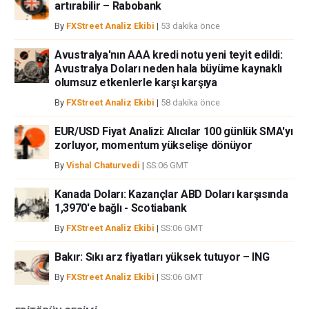
artırabilir – Rabobank
By
FXStreet Analiz Ekibi
|
53 dakika önce
Avustralya'nın AAA kredi notu yeni teyit edildi:
Avustralya Doları neden hala büyüme kaynaklı
olumsuz etkenlerle karşı karşıya
By
FXStreet Analiz Ekibi
|
58 dakika önce
EUR/USD Fiyat Analizi: Alıcılar 100 günlük SMA'yı
zorluyor, momentum yükselişe dönüyor
By
Vishal Chaturvedi
|
SS:06 GMT
Kanada Doları: Kazançlar ABD Doları karşısında
1,3970'e bağlı - Scotiabank
By
FXStreet Analiz Ekibi
|
SS:06 GMT
Bakır: Sıkı arz fiyatları yüksek tutuyor – ING
By
FXStreet Analiz Ekibi
|
SS:06 GMT