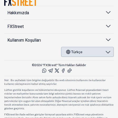
Hakkımızda
FXStreet
Kullanıım Koşulları
Türkçe
©2026 "FXStreet" Tüm Hakları Saklıdır
Not : Bu sayfadaki tüm bilgiler değişebilir. Bu web sitesinin kullanımı ile kullanıcılar
kullanıcı sözleşmesini kabul etmiş sayılırlar.
Lütfen gizlilik koşullarını ve hükümlerini okuyunuz. Lütfen finansal piyasalardaki ticari
riskler ve maliyetler konusunda tam bilgi edininiz çünkü burası en riskli yatırım
biçimlerinden birisidir. Alım satım farkı yoluyla döviz ticareti yüksek bir risk içerir ve tüm
yatırımcılar için uygun bir alan olmayabilir. Diğer finansal araçlar içinden döviz ticaretini
tercih etmeden önce, yatırım nesnelerinizi, deneyim seviyenizi ve risk iştahınızı dikkatlice
gözden geçiriniz.
FXStreet’de ifade edilen görüşler bireysel yazarlara aittir, FXStreet veya yönetimin
görüşlerini ifade etmemektedir. Bilgilerde hatalar yada eksikler bulunabilir. FXStreet