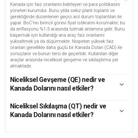
Kanada için faiz oranlarını belirleyen ve para politikasını
yöneten kurumdur. Bunu yılda sekiz planlı toplantı ve
gerektiğinde düzenlenen geçici acil durum toplantıları ile
yapar. BoC'nin birincil görevi fiyat istikrarını korumaktır; bu
da enflasyonu %1-3 arasında tutmak anlamına gelir. Bunu
başarmak için kullandığı ana araç faiz oranlarını
yükseltmek ya da düşürmektir. Nispeten yüksek faiz
oranları genellikle daha güçlü bir Kanada Doları (CAD) ile
sonuçlanır ve bunun tersi de geçerlidir. Kullanılan diğer
araçlar arasında niceliksel gevşeme ve sıkılaştırma yer
almaktadır.
Niceliksel Gevşeme (QE) nedir ve
Kanada Dolarını nasıl etkiler?
Olağanüstü durumlarda Kanada Merkez Bankası Niceliksel
Gevşeme adı verilen bir politika aracını devreye sokabilir.
Niceliksel Sıkılaşma (QT) nedir ve
QE, BoC'nin finansal kurumlardan varlık - genellikle devlet
Kanada Dolarını nasıl etkiler?
veya şirket tahvilleri - satın almak amacıyla Kanada Doları
bastığı süreçtir. QE genellikle daha zayıf bir CAD ile
Niceliksel Sıkılaşma (QT) QE'nin tersidir. QE'den sonra
sonuçlanır. QE, sadece faiz oranlarını düşürmenin fiyat
ekonomik toparlanma başladığında ve enflasyon
istikrarı hedefine ulaşma olasılığının düşük olduğu
yükselmeye başladığında uygulanır. QE'de Kanada Merkez