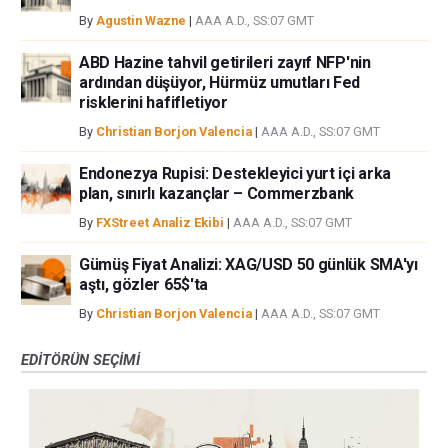
By
Agustin Wazne
|
AAA A.D., SS:07 GMT
ABD Hazine tahvil getirileri zayıf NFP'nin
ardından düşüyor, Hürmüz umutları Fed
risklerini hafifletiyor
By
Christian Borjon Valencia
|
AAA A.D., SS:07 GMT
Endonezya Rupisi: Destekleyici yurt içi arka
plan, sınırlı kazançlar – Commerzbank
By
FXStreet Analiz Ekibi
|
AAA A.D., SS:07 GMT
Gümüş Fiyat Analizi: XAG/USD 50 günlük SMA'yı
aştı, gözler 65$'ta
By
Christian Borjon Valencia
|
AAA A.D., SS:07 GMT
EDITÖRÜN SEÇIMI