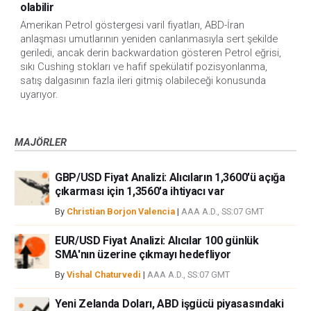
olabilir
Amerikan Petrol göstergesi varil fiyatları, ABD-İran
anlaşması umutlarının yeniden canlanmasıyla sert şekilde
geriledi, ancak derin backwardation gösteren Petrol eğrisi,
sıkı Cushing stokları ve hafif spekülatif pozisyonlanma,
satış dalgasının fazla ileri gitmiş olabileceği konusunda
uyarıyor.
MAJÖRLER
GBP/USD Fiyat Analizi: Alıcıların 1,3600'ü açığa
çıkarması için 1,3560'a ihtiyacı var
By
Christian Borjon Valencia
|
AAA A.D., SS:07 GMT
EUR/USD Fiyat Analizi: Alıcılar 100 günlük
SMA'nın üzerine çıkmayı hedefliyor
By
Vishal Chaturvedi
|
AAA A.D., SS:07 GMT
Yeni Zelanda Doları, ABD işgücü piyasasındaki