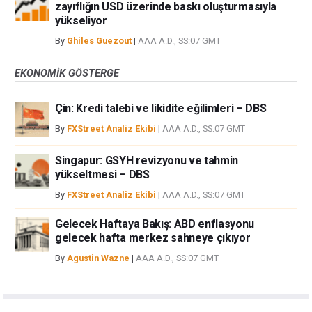
zayıflığın USD üzerinde baskı oluşturmasıyla
yükseliyor
By
Ghiles Guezout
|
AAA A.D., SS:07 GMT
EKONOMIK GÖSTERGE
Çin: Kredi talebi ve likidite eğilimleri – DBS
By
FXStreet Analiz Ekibi
|
AAA A.D., SS:07 GMT
Singapur: GSYH revizyonu ve tahmin
yükseltmesi – DBS
By
FXStreet Analiz Ekibi
|
AAA A.D., SS:07 GMT
Gelecek Haftaya Bakış: ABD enflasyonu
gelecek hafta merkez sahneye çıkıyor
By
Agustin Wazne
|
AAA A.D., SS:07 GMT