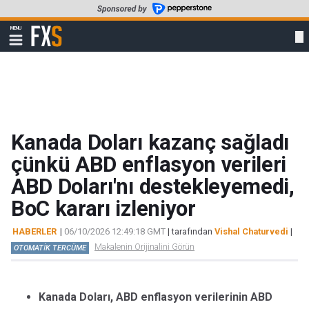
Skip
to
FXStreet
MENU
main
Show
navigation
content
Kanada Doları kazanç sağladı
çünkü ABD enflasyon verileri
ABD Doları'nı destekleyemedi,
BoC kararı izleniyor
HABERLER
|
06/10/2026 12:49:18 GMT
| tarafından
Vishal Chaturvedi
|
Makalenin Orijinalini Görün
OTOMATİK TERCÜME
Kanada Doları, ABD enflasyon verilerinin ABD