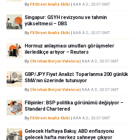
By
FXStreet Analiz Ekibi
|
AAA A.D., SS:07 GMT
ortaklar yada katkıda bulunanlar tarafından genel piyasa yorumu olarak
verilmiştir ve yatırım danışmanlığı teşkil etmemektedir. FXStreet bu tür
Singapur: GSYH revizyonu ve tahmin
bilgilerin kullanımı nedeniyle doğrudan yada dolaylı olarak ortaya
yükseltmesi – DBS
çıkabilecek herhangi bir kar kaybı herhangi bir sınırlama olmaksızın
By
FXStreet Analiz Ekibi
|
AAA A.D., SS:07 GMT
herhangi bir kayıp ya da hasar için sorumluluk kabul etmemektedir.
Hormuz anlaşması umutları görüşmeler
ilerledikçe artıyor – Reuters
By
Christian Borjon Valencia
|
AAA A.D., SS:07 GMT
GBP/JPY Fiyat Analizi: Toparlanma 200 günlük
SMA'nın üzerinde tutunuyor
By
Christian Borjon Valencia
|
AAA A.D., SS:07 GMT
Filipinler: BSP politika görünümü değişiyor –
Standard Chartered
By
FXStreet Analiz Ekibi
|
AAA A.D., SS:07 GMT
Gelecek Haftaya Bakış: ABD enflasyonu
gelecek hafta merkez sahneye çıkıyor