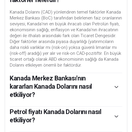
Kanada Dolarını (CAD) yönlendiren temel faktörler Kanada
Merkez Bankası (BoC) tarafından belirlenen faiz oranlarının
seviyesi, Kanada'nın en büyük ihracatı olan Petrolün fiyatı,
ekonomisinin sağlığı, enflasyon ve Kanada'nın ihracatının
değeri ile ithalatı arasındaki fark olan Ticaret Dengesidir.
Diğer faktörler arasında piyasa duyarlılığı (yatırımcıların
daha riskli varlıklar mı (risk-on) yoksa güvenli limanlar mı
(risk-off) aradığı) yer alır ve risk-on CAD-pozitiftir. En büyük
ticaret ortağı olarak ABD ekonomisinin sağlığı da Kanada
Dolarını etkileyen önemli bir faktördür.
Kanada Merkez Bankası'nın
kararları Kanada Dolarını nasıl
etkiliyor?
Kanada Merkez Bankası (BoC), bankaların birbirlerine borç
verebileceği faiz oranlarının seviyesini belirleyerek Kanada
Petrol fiyatı Kanada Dolarını nasıl
Doları üzerinde önemli bir etkiye sahiptir. Bu da herkes için
etkiliyor?
faiz oranlarının seviyesini etkilemektedir. BoC'nin ana
hedefi, faiz oranlarını yukarı veya aşağı ayarlayarak
Petrol fiyatı Kanada Dolarının değerini etkileyen önemli bir