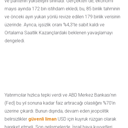
ve paritenin yükselişini sınırladı. Gerçekten de, ekonomi
mayıs ayında 172 bin istihdam ekledi; bu, 85 binlik tahminin
ve önceki ayın yukarı yönlü revize edilen 179 binlik verisinin
üzerinde. Ayrıca, işsizlik oranı %4,3'te sabit kaldı ve
Ortalama Saatlik Kazançlardaki beklenen yavaşlamayı
dengeledi.
Yatırımcılar hızlıca tepki verdi ve ABD Merkez Bankası'nın
(Fed) bu yıl sonuna kadar faiz artıracağı olasılığını %70'in
üzerine çıkardı. Bunun dışında, devam eden jeopolitik
belirsizlikler
güvenli liman
USD için kuyruk rüzgarı olarak
hareket etmeli. Son gelişmelerde, İsrail hava kuvvetleri,