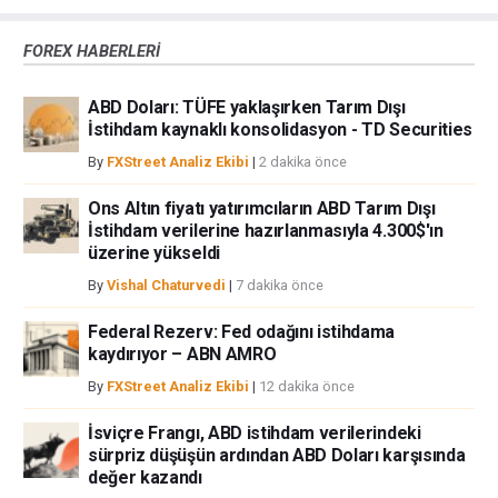
çünkü burası en riskli yatırım biçimlerinden birisidir. Alım satım farkı
yoluyla döviz ticareti yüksek bir risk içerir ve tüm yatırımcılar için uygun
FOREX HABERLERİ
bir alan olmayabilir. Diğer finansal araçlar içinden döviz ticaretini tercih
etmeden önce, yatırım nesnelerinizi, deneyim seviyenizi ve risk
ABD Doları: TÜFE yaklaşırken Tarım Dışı
iştahınızı dikkatlice gözden geçiriniz. FXStreet’de ifade edilen görüşler
İstihdam kaynaklı konsolidasyon - TD Securities
bireysel yazarlara aittir, fxstreet.com veya yönetimin görüşlerini ifade
etmemektedir. Bilgilerde hatalar yada eksikler bulunabilir. FXStreet
By
FXStreet Analiz Ekibi
|
2 dakika önce
bağımsız yazarların görüşlerini doğrulamak zorunda değildir.
FXStreet’de verilen herhangi bir görüş, haber, araştırma, analiz, fiyatlar
Ons Altın fiyatı yatırımcıların ABD Tarım Dışı
İstihdam verilerine hazırlanmasıyla 4.300$'ın
veya fxstreet.comtarafından bu sitede yayınlanan bilgiler çalışanlar,
üzerine yükseldi
ortaklar yada katkıda bulunanlar tarafından genel piyasa yorumu olarak
verilmiştir ve yatırım danışmanlığı teşkil etmemektedir. FXStreet bu tür
By
Vishal Chaturvedi
|
7 dakika önce
bilgilerin kullanımı nedeniyle doğrudan yada dolaylı olarak ortaya
çıkabilecek herhangi bir kar kaybı herhangi bir sınırlama olmaksızın
Federal Rezerv: Fed odağını istihdama
herhangi bir kayıp ya da hasar için sorumluluk kabul etmemektedir.
kaydırıyor – ABN AMRO
By
FXStreet Analiz Ekibi
|
12 dakika önce
İsviçre Frangı, ABD istihdam verilerindeki
sürpriz düşüşün ardından ABD Doları karşısında
değer kazandı