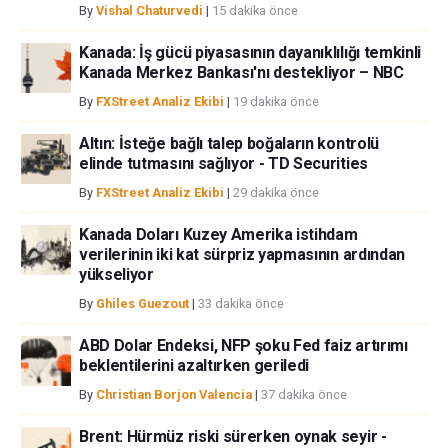
By
Vishal Chaturvedi
|
15 dakika önce
Kanada: İş gücü piyasasının dayanıklılığı temkinli
Kanada Merkez Bankası'nı destekliyor – NBC
By
FXStreet Analiz Ekibi
|
19 dakika önce
Altın: İsteğe bağlı talep boğaların kontrolü
elinde tutmasını sağlıyor - TD Securities
By
FXStreet Analiz Ekibi
|
29 dakika önce
Kanada Doları Kuzey Amerika istihdam
verilerinin iki kat sürpriz yapmasının ardından
yükseliyor
By
Ghiles Guezout
|
33 dakika önce
ABD Dolar Endeksi, NFP şoku Fed faiz artırımı
beklentilerini azaltırken geriledi
By
Christian Borjon Valencia
|
37 dakika önce
Brent: Hürmüz riski sürerken oynak seyir -