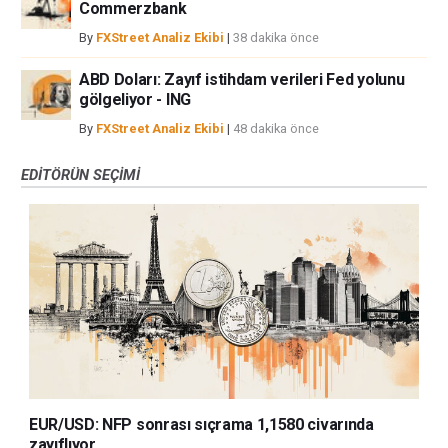
Commerzbank
By
FXStreet Analiz Ekibi
|
38 dakika önce
ABD Doları: Zayıf istihdam verileri Fed yolunu
gölgeliyor - ING
By
FXStreet Analiz Ekibi
|
48 dakika önce
EDITÖRÜN SEÇIMI
EUR/USD: NFP sonrası sıçrama 1,1580 civarında
zayıflıyor