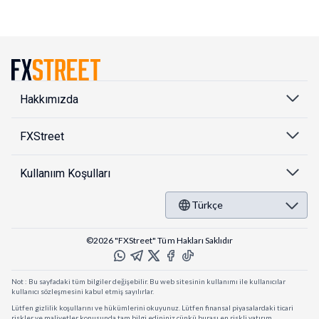
Hakkımızda
FXStreet
Kullanıım Koşulları
Türkçe
©2026 "FXStreet" Tüm Hakları Saklıdır
Not : Bu sayfadaki tüm bilgiler değişebilir. Bu web sitesinin kullanımı ile kullanıcılar
kullanıcı sözleşmesini kabul etmiş sayılırlar.
Lütfen gizlilik koşullarını ve hükümlerini okuyunuz. Lütfen finansal piyasalardaki ticari
riskler ve maliyetler konusunda tam bilgi edininiz çünkü burası en riskli yatırım