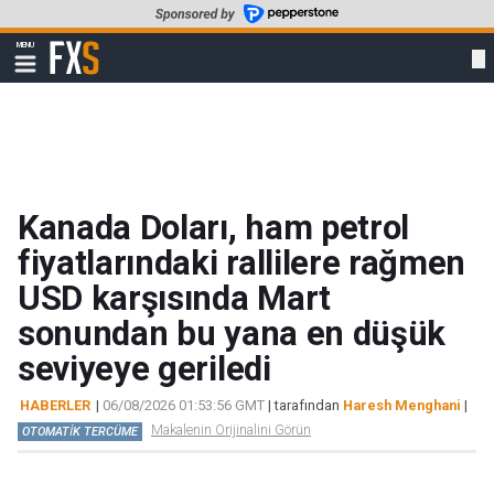
Skip
to
FXStreet
MENU
main
Show
navigation
content
Kanada Doları, ham petrol
fiyatlarındaki rallilere rağmen
USD karşısında Mart
sonundan bu yana en düşük
seviyeye geriledi
HABERLER
|
06/08/2026 01:53:56 GMT
| tarafından
Haresh Menghani
|
Makalenin Orijinalini Görün
OTOMATİK TERCÜME