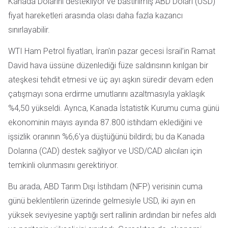
Kanada Dolarını destekliyor ve bastırılmış ABD Doları (USD)
fiyat hareketleri arasında olası daha fazla kazancı
sınırlayabilir.
WTI Ham Petrol fiyatları, İran'ın pazar gecesi İsrail’in Ramat
David hava üssüne düzenlediği füze saldırısının kırılgan bir
ateşkesi tehdit etmesi ve üç ayı aşkın süredir devam eden
çatışmayı sona erdirme umutlarını azaltmasıyla yaklaşık
%4,50 yükseldi. Ayrıca, Kanada İstatistik Kurumu cuma günü
ekonominin mayıs ayında 87.800 istihdam eklediğini ve
işsizlik oranının %6,6'ya düştüğünü bildirdi; bu da Kanada
Dolarına (CAD) destek sağlıyor ve USD/CAD alıcıları için
temkinli olunmasını gerektiriyor.
Bu arada, ABD Tarım Dışı İstihdam (NFP) verisinin cuma
günü beklentilerin üzerinde gelmesiyle USD, iki ayın en
yüksek seviyesine yaptığı sert rallinin ardından bir nefes aldı