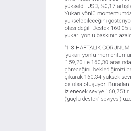
yükseldi. USD, %0,17 artış
Yukarı yönlü momentumdaki 
yükselebileceğini gösteriyo
olası değil. Destek 160,05 
yukarı yönlü baskının azald
“1-3 HAFTALIK GÖRÜNÜM: G
‘yukarı yönlü momentumun 
‘159,20 ile 160,30 arasında
göreceğini’ beklediğimizi 
çıkarak 160,34 yüksek sevi
de olsa oluşuyor. Buradan 
izlenecek seviye 160,75't
(‘güçlü destek’ seviyesi) üz