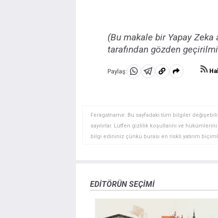
(Bu makale bir Yapay Zeka a
tarafından gözden geçirilmiş
Hab
Paylaş:
WhatsApp'da
Telegram'da
Panoya
Paylaş
Paylaş
kopyala
Feragatname: Bu sayfadaki tüm bilgiler değişebilir
sayılırlar. Lütfen gizlilik koşullarını ve hükümler
bilgi edininiz çünkü burası en riskli yatırım biçimle
yatırımcılar için uygun bir alan olmayabilir. Diğer
deneyim seviyenizi ve risk iştahınızı dikkatlice gö
veya yönetimin görüşlerini ifade etmemektedir. Bil
doğrulamak zorunda değildir. FXStreet’de verilen h
EDITÖRÜN SEÇIMI
sitede yayınlanan bilgiler çalışanlar, ortaklar yad
danışmanlığı teşkil etmemektedir. FXStreet bu tür 
herhangi bir kar kaybı herhangi bir sınırlama olm