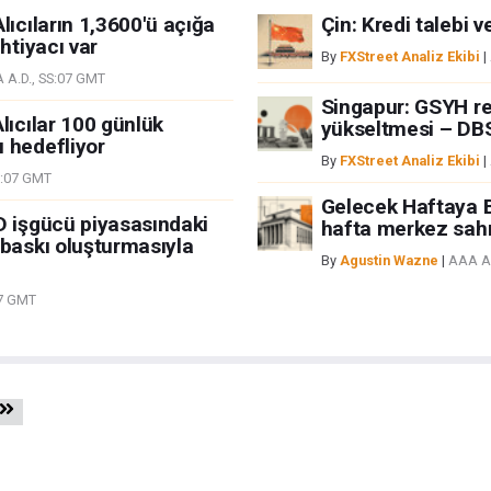
lıcıların 1,3600'ü açığa
Çin: Kredi talebi v
htiyacı var
By
FXStreet Analiz Ekibi
|
 A.D., SS:07 GMT
Singapur: GSYH r
lıcılar 100 günlük
yükseltmesi – DB
 hedefliyor
By
FXStreet Analiz Ekibi
|
S:07 GMT
Gelecek Haftaya 
D işgücü piyasasındaki
hafta merkez sahn
 baskı oluşturmasıyla
By
Agustin Wazne
|
AAA A.
07 GMT