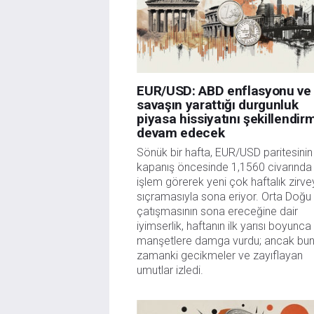
EUR/USD: ABD enflasyonu ve
savaşın yarattığı durgunluk
piyasa hissiyatını şekillendi
devam edecek
Sönük bir hafta, EUR/USD paritesinin
kapanış öncesinde 1,1560 civarında
işlem görerek yeni çok haftalık zirv
sıçramasıyla sona eriyor. Orta Doğu
çatışmasının sona ereceğine dair
iyimserlik, haftanın ilk yarısı boyunca
manşetlere damga vurdu; ancak bun
zamanki gecikmeler ve zayıflayan
umutlar izledi.