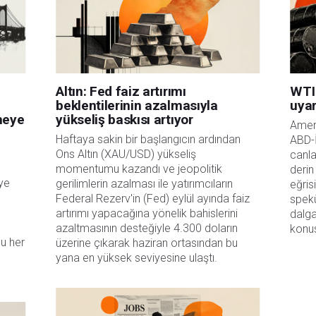
Altın: Fed faiz artırımı
WTI 
beklentilerinin azalmasıyla
uyar
rmeye
yükseliş baskısı artıyor
Ameri
Haftaya sakin bir başlangıcın ardından
ABD-İ
Ons Altın (XAU/USD) yükseliş
canla
momentumu kazandı ve jeopolitik
derin
eye
gerilimlerin azalması ile yatırımcıların
eğris
Federal Rezerv'in (Fed) eylül ayında faiz
spekü
artırımı yapacağına yönelik bahislerini
dalga
azaltmasının desteğiyle 4.300 doların
konus
u her
üzerine çıkarak haziran ortasından bu
yana en yüksek seviyesine ulaştı.