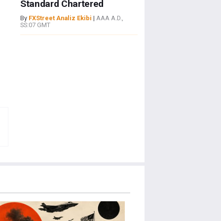
Standard Chartered
By
FXStreet Analiz Ekibi
|
AAA A.D.,
SS:07 GMT