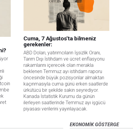
Cuma, 7 Ağustos'ta bilmeniz
gerekenler:
mi?
ABD Doları, yatırımcıların İşsizlik Oranı, 
üyor
Tarım Dışı İstihdam ve ücret enflasyonu 
rakamlarını içerecek olan merakla 
nli
beklenen Temmuz ayı istihdam raporu 
ği
öncesinde büyük pozisyonlar almaktan 
tcoin
kaçınmasıyla cuma günü erken saatlerde 
şembe
ürkütücü bir şekilde sakin seyrediyor. 
ek
Kanada İstatistik Kurumu da günün 
aret
ilerleyen saatlerinde Temmuz ayı işgücü 
piyasası verilerini yayınlayacak.
EKONOMIK GÖSTERGE