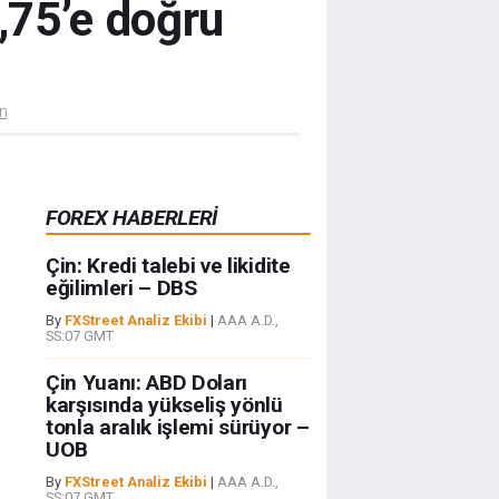
,75’e doğru
ün
FOREX HABERLERİ
Çin: Kredi talebi ve likidite
eğilimleri – DBS
By
FXStreet Analiz Ekibi
|
AAA A.D.,
SS:07 GMT
Çin Yuanı: ABD Doları
karşısında yükseliş yönlü
tonla aralık işlemi sürüyor –
UOB
By
FXStreet Analiz Ekibi
|
AAA A.D.,
SS:07 GMT