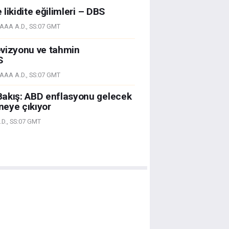
e likidite eğilimleri – DBS
AAA A.D., SS:07 GMT
evizyonu ve tahmin
S
AAA A.D., SS:07 GMT
Bakış: ABD enflasyonu gelecek
eye çıkıyor
D., SS:07 GMT