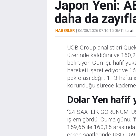
Japon Yeni: AB
daha da zayıfl
HABERLER
|
06/08/2026 07:16:15 GMT
| taraf
UOB Group analistleri Que
üzerinde kaldığını ve 160,2
belirtiyor. Gün içi, hafif 
hareketi işaret ediyor ve 16
pek olası değil. 1–3 hafta 
korunduğu sürece kademeli
Dolar Yen hafif 
“24 SAATLİK GÖRÜNÜM: US
işlem gördü. Cuma günü, ‘fi
159,65 ile 160,15 arasında 
erken saatlerinde USD 159,