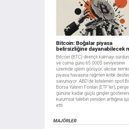
Bitcoin: Boğalar piyasa
belirsizliğine dayanabilecek 
Bitcoin (BTC) dirençli kalmayı sürdür
ve cuma günü 65.000$ seviyesinin
üzerinde işlem görüyor; alıcılar temki
piyasa havasına rağmen kritik deste
savunuyor. ABD'de listelenen spot Bi
Borsa Yatırım Fonları (ETF'ler), per
gününe kadar güçlü girişler gösterer
kurumsal talebin yeniden arttığına iş
etti.
MAJÖRLER