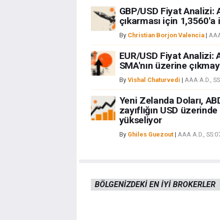
GBP/USD Fiyat Analizi: A
çıkarması için 1,3560'a i
By
Christian Borjon Valencia
|
AAA
EUR/USD Fiyat Analizi: A
SMA'nın üzerine çıkmayı
By
Vishal Chaturvedi
|
AAA A.D., S
Yeni Zelanda Doları, AB
zayıflığın USD üzerinde
yükseliyor
By
Ghiles Guezout
|
AAA A.D., SS:
BÖLGENIZDEKI EN IYI BROKERLER