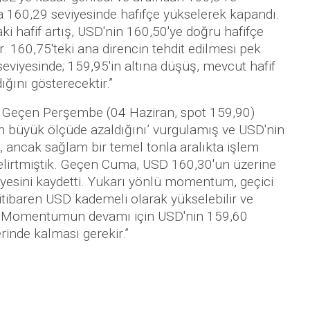
la 160,29 seviyesinde hafifçe yükselerek kapandı.
hafif artış, USD'nin 160,50'ye doğru hafifçe
r. 160,75'teki ana direncin tehdit edilmesi pek
seviyesinde; 159,95'in altına düşüş, mevcut hafif
ığını gösterecektir.”
eçen Perşembe (04 Haziran, spot 159,90)
büyük ölçüde azaldığını’ vurgulamış ve USD'nin
, ancak sağlam bir temel tonla aralıkta işlem
belirtmiştik. Geçen Cuma, USD 160,30'un üzerine
yesini kaydetti. Yukarı yönlü momentum, geçici
itibaren USD kademeli olarak yükselebilir ve
ir. Momentumun devamı için USD'nin 159,60
erinde kalması gerekir.”