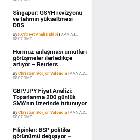
Singapur: GSYH revizyonu
ve tahmin yükseltmesi –
DBS
By
FXStreet Analiz Ekibi
|
AAA A.D.,
SS:07 GMT
Hormuz anlaşması umutları
görüşmeler ilerledikçe
artıyor – Reuters
By
Christian Borjon Valencia
|
AAA A.D.,
SS:07 GMT
GBP/JPY Fiyat Analizi:
Toparlanma 200 günlük
SMA'nın üzerinde tutunuyor
By
Christian Borjon Valencia
|
AAA A.D.,
SS:07 GMT
Filipinler: BSP politika
görünümü değişiyor –