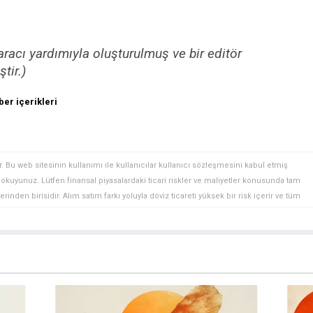
racı yardımıyla oluşturulmuş ve bir editör
tir.)
er içerikleri
. Bu web sitesinin kullanımı ile kullanıcılar kullanıcı sözleşmesini kabul etmiş
ini okuyunuz. Lütfen finansal piyasalardaki ticari riskler ve maliyetler konusunda tam
rinden birisidir. Alım satım farkı yoluyla döviz ticareti yüksek bir risk içerir ve tüm
 finansal araçlar içinden döviz ticaretini tercih etmeden önce, yatırım nesnelerinizi,
zden geçiriniz. FXStreet’de ifade edilen görüşler bireysel yazarlara aittir, fxstreet.com
gilerde hatalar yada eksikler bulunabilir. FXStreet bağımsız yazarların görüşlerini
erhangi bir görüş, haber, araştırma, analiz, fiyatlar veya fxstreet.comtarafından bu
a katkıda bulunanlar tarafından genel piyasa yorumu olarak verilmiştir ve yatırım
bilgilerin kullanımı nedeniyle doğrudan yada dolaylı olarak ortaya çıkabilecek
aksızın herhangi bir kayıp ya da hasar için sorumluluk kabul etmemektedir.