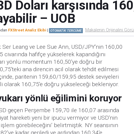
D Doları karşısında 160
ayabilir – UOB
Makalenin Orijinalini Gör
ından
FXStreet Analiz Ekibi
|
OTOMATİK TERCÜME
k Ser Leang ve Lee Sue Ann, USD/JPY'nin 160,00
5 civarında hafifçe yükselerek kapandığını
yukarı yönlü momentum 160,50'ye doğru bir
0,75'teki ana direncin acil olarak tehdit edilmesi
içinde, paritenin 159,60/159,95 destek seviyeleri
 olarak 160,75'e doğru yükseleceği bekleniyor.
yukarı yönlü eğilimini koruyor
D geçen Perşembe 159,70 ile 160,07 arasında
yat hareketi yeni bir ipucu vermiyor ve USD'nin
işlem görebileceğini’ belirtmiştik. NY seansının
82'ye kadar geriledi ve ardından 160,34'e