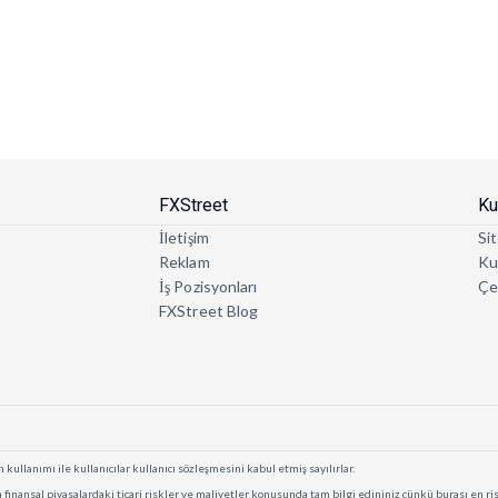
FXStreet
Ku
İletişim
Sit
Reklam
Kul
İş Pozisyonları
Çe
FXStreet Blog
 kullanımı ile kullanıcılar kullanıcı sözleşmesini kabul etmiş sayılırlar.
finansal piyasalardaki ticari riskler ve maliyetler konusunda tam bilgi edininiz çünkü burası en risk