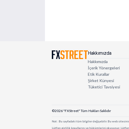
Hakkımızda
Hakkımızda
İçerik Yönergeleri
Etik Kurallar
Şirket Künyesi
Tüketici Tavsiyesi
©2026 "FXStreet" Tüm Hakları Saklıdır
Not : Bu sayfadaki tüm bilgiler değişebilir. Bu web sitesinin
Lütfen gizlilik koşullarını ve hükümlerini okuyunuz. Lütfen 