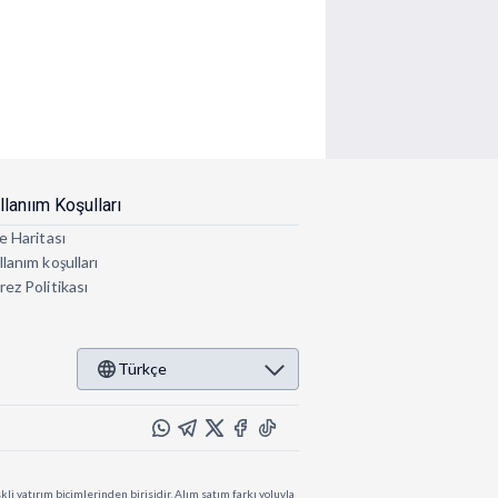
llanıım Koşulları
e Haritası
lanım koşulları
rez Politikası
Türkçe
li yatırım biçimlerinden birisidir. Alım satım farkı yoluyla