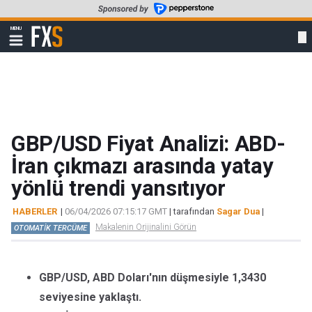
Skip
to
FXStreet
MENU
main
Show
navigation
content
GBP/USD Fiyat Analizi: ABD-
İran çıkmazı arasında yatay
yönlü trendi yansıtıyor
HABERLER
|
06/04/2026 07:15:17 GMT
| tarafından
Sagar Dua
|
Makalenin Orijinalini Görün
OTOMATİK TERCÜME
GBP/USD, ABD Doları'nın düşmesiyle 1,3430
seviyesine yaklaştı.