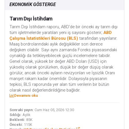
EKONOMIK GÖSTERGE
Tarım Dışı İstihdam
Tarım Dışı İstihdam raporu, ABD'de bir önceki ay tarım dışı
tüm işletmelerde yaratılan yeni iş sayısını gösterir;
ABD
Çalışma İstatistikleri Bürosu (BLS)
tarafından yayınlanır.
Maaş bordrolarındaki aylık değişiklikler son derece
değişken olabilir. Sayı aynı zamanda Foreks piyasasındaki
oynaklığı da tetikleyebilecek güçlü incelemelere tabidir.
Genel olarak, yüksek bir değer ABD Doları (USD) için
yükseliş olarak görülürken, düşük bir değer düşüş olarak
görülür, ancak önceki ayların revizyonları ve İşsizlik Oranı
manşet rakam kadar önemlidir. Dolayısıyla piyasanın
tepkisi, BLS raporunda yer alan tüm verilerin bir bütün
olarak nasıl değerlendirildiğine bağlıdır.
Devamını oku
Sonraki yayın:
Cum Haz 05, 2026 12:30
Sıklığı:
Aylık
Beklenti:
85K
Önceki:
115K