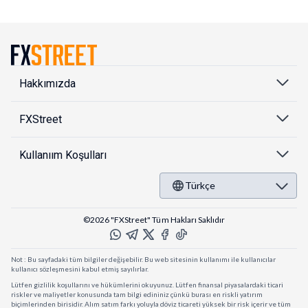
Hakkımızda
FXStreet
Kullanıım Koşulları
Türkçe
©2026 "FXStreet" Tüm Hakları Saklıdır
Not : Bu sayfadaki tüm bilgiler değişebilir. Bu web sitesinin kullanımı ile kullanıcılar
kullanıcı sözleşmesini kabul etmiş sayılırlar.
Lütfen gizlilik koşullarını ve hükümlerini okuyunuz. Lütfen finansal piyasalardaki ticari
riskler ve maliyetler konusunda tam bilgi edininiz çünkü burası en riskli yatırım
biçimlerinden birisidir. Alım satım farkı yoluyla döviz ticareti yüksek bir risk içerir ve tüm