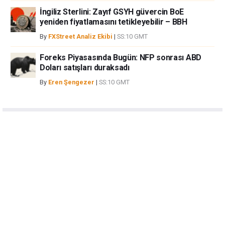
İngiliz Sterlini: Zayıf GSYH güvercin BoE
yeniden fiyatlamasını tetikleyebilir – BBH
By
FXStreet Analiz Ekibi
|
SS:10 GMT
Foreks Piyasasında Bugün: NFP sonrası ABD
Doları satışları duraksadı
By
Eren Şengezer
|
SS:10 GMT