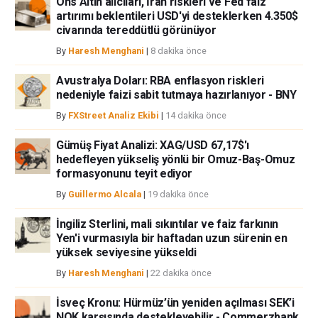
Ons Altın alıcıları, İran riskleri ve Fed faiz
iştahınızı dikkatlice gözden geçiriniz. FXStreet’de ifade edilen görüşler
artırımı beklentileri USD'yi desteklerken 4.350$
bireysel yazarlara aittir, fxstreet.com veya yönetimin görüşlerini ifade
civarında tereddütlü görünüyor
etmemektedir. Bilgilerde hatalar yada eksikler bulunabilir. FXStreet
bağımsız yazarların görüşlerini doğrulamak zorunda değildir.
By
Haresh Menghani
|
8 dakika önce
FXStreet’de verilen herhangi bir görüş, haber, araştırma, analiz, fiyatlar
Avustralya Doları: RBA enflasyon riskleri
veya fxstreet.comtarafından bu sitede yayınlanan bilgiler çalışanlar,
nedeniyle faizi sabit tutmaya hazırlanıyor - BNY
ortaklar yada katkıda bulunanlar tarafından genel piyasa yorumu olarak
verilmiştir ve yatırım danışmanlığı teşkil etmemektedir. FXStreet bu tür
By
FXStreet Analiz Ekibi
|
14 dakika önce
bilgilerin kullanımı nedeniyle doğrudan yada dolaylı olarak ortaya
çıkabilecek herhangi bir kar kaybı herhangi bir sınırlama olmaksızın
Gümüş Fiyat Analizi: XAG/USD 67,17$'ı
herhangi bir kayıp ya da hasar için sorumluluk kabul etmemektedir.
hedefleyen yükseliş yönlü bir Omuz-Baş-Omuz
formasyonunu teyit ediyor
By
Guillermo Alcala
|
19 dakika önce
İngiliz Sterlini, mali sıkıntılar ve faiz farkının
Yen'i vurmasıyla bir haftadan uzun sürenin en
yüksek seviyesine yükseldi
By
Haresh Menghani
|
22 dakika önce
İsveç Kronu: Hürmüz’ün yeniden açılması SEK’i
NOK karşısında destekleyebilir - Commerzbank