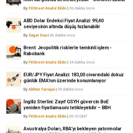
By
FXStreet Analiz Ekibi
|
36 dakika önce
ABD Dolar Endeksi Fiyat Analizi: 99,40
seviyesinin altında düşüş hızlanabilir
By
Sagar Dua
|
46 dakika önce
Brent: Jeopolitik risklerle temkinli işlem -
Rabobank
By
FXStreet Analiz Ekibi
|
54 dakika önce
EUR/JPY Fiyat Analizi: 183,00 civarındaki dokuz
günlük EMA'nın üzerinde konumlanıyor
By
Akhtar Faruqui
|
59 dakika önce
İngiliz Sterlini: Zayıf GSYH güvercin BoE
yeniden fiyatlamasını tetikleyebilir – BBH
By
FXStreet Analiz Ekibi
|
SS:10 GMT
Avustralya Doları, RBA'yı bekleyen yatırımcılar