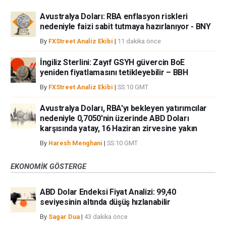
Avustralya Doları: RBA enflasyon riskleri
nedeniyle faizi sabit tutmaya hazırlanıyor - BNY
By
FXStreet Analiz Ekibi
|
11 dakika önce
İngiliz Sterlini: Zayıf GSYH güvercin BoE
yeniden fiyatlamasını tetikleyebilir – BBH
By
FXStreet Analiz Ekibi
|
SS:10 GMT
Avustralya Doları, RBA'yı bekleyen yatırımcılar
nedeniyle 0,7050'nin üzerinde ABD Doları
karşısında yatay, 16 Haziran zirvesine yakın
By
Haresh Menghani
|
SS:10 GMT
EKONOMIK GÖSTERGE
ABD Dolar Endeksi Fiyat Analizi: 99,40
seviyesinin altında düşüş hızlanabilir
By
Sagar Dua
|
43 dakika önce