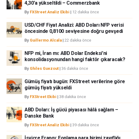
herhangi bir kayıp ya da hasar için sorumluluk kabul etmemektedir.
4,30’a yükseltildi – Commerzbank
By
FXStreet Analiz Ekibi
|
12 dakika önce
USD/CHF Fiyat Analizi: ABD Doları NFP verisi
öncesinde 0,8100 seviyesine doğru gevşedi
By
Guillermo Alcala
|
22 dakika önce
NFP mi, İran mı: ABD Dolar Endeksi’ni
konsolidasyonundan hangi faktör çıkaracak?
By
Ghiles Guezout
|
36 dakika önce
Gümüş fiyatı bugün: FXStreet verilerine göre
gümüş fiyatı yükseldi
By
FXStreet Ekibi
|
38 dakika önce
ABD Doları: İş gücü piyasası hâlâ sağlam –
Danske Bank
By
FXStreet Analiz Ekibi
|
39 dakika önce
İsviçre Frangı: Fonlama para birimi zayıflığı