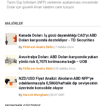
Tarım Dışı İstihdam (NFP) verilerinin açıklanması öncesinde 
Dolar için güvenli liman talebini canlı tutuyor. 
MAJÖRLER
Kanada Doları: İş gücü dayanıklılığı CAD'yi ABD
Doları karşısında destekliyor - TD Securities
By
FXStreet Analiz Ekibi
|
7 dakika önce
Avustralya Doları: ABD Doları karşısında yukarı
yönlü risk 0,7075 kırılmasına bağlı – UOB
By
FXStreet Analiz Ekibi
|
55 dakika önce
NZD/USD Fiyat Analizi: Alıcıların ABD NFP'ye
odaklanmasıyla 0,5860/haftalık dip seviyesinin
üzerinde konsolide oluyor
By
Haresh Menghani
|
SS:07 GMT
EKONOMIK GÖSTERGE