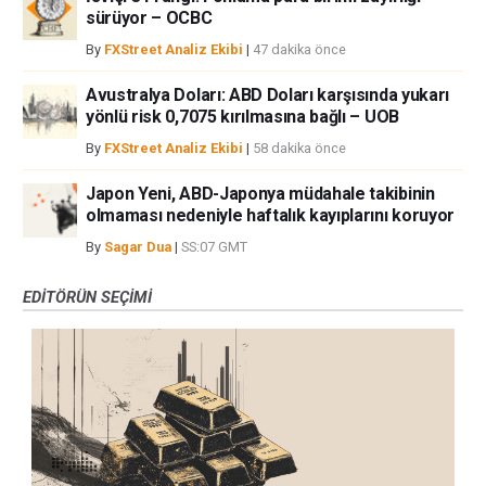
sürüyor – OCBC
By
FXStreet Analiz Ekibi
|
47 dakika önce
Avustralya Doları: ABD Doları karşısında yukarı
yönlü risk 0,7075 kırılmasına bağlı – UOB
By
FXStreet Analiz Ekibi
|
58 dakika önce
Japon Yeni, ABD-Japonya müdahale takibinin
olmaması nedeniyle haftalık kayıplarını koruyor
By
Sagar Dua
|
SS:07 GMT
EDITÖRÜN SEÇIMI