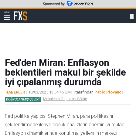
Skip
to
FXStreet
MENU
main
Show
navigation
content
Fed'den Miran: Enflasyon
beklentileri makul bir şekilde
iyi çıpalanmış durumda
HABERLER
|
10/03/2025 13:54:46 GMT
| tarafından
Pablo Piovano
|
Makalenin Orijinalini Görün
DOĞRULANMIŞ ÇEVIRI
Fed politika yapıcısı Stephen Miran, para politikasını
şekillendirmede ileriye dönük analizlerin önemini vurguladı.
Enflasyon dinamiklerinde konut maliyetlerinin merkezi