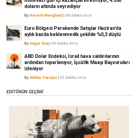
mütevazı gün içi kazançlarını koruyor, 4.300
doların altında seyrediyor
By
Haresh Menghani
|
48 dakika önce
Euro Bölgesi Perakende Satışlar Haziran'da
aylık bazda beklenmedik şekilde %0,3 düştü
By
Sagar Dua
|
49 dakika önce
ABD Dolar Endeksi, İsrail hava saldırılarının
ardından toparlanıyor, İşsizlik Maaşı Başvuruları
izleniyor
By
Akhtar Faruqui
|
53 dakika önce
EDITÖRÜN SEÇIMI