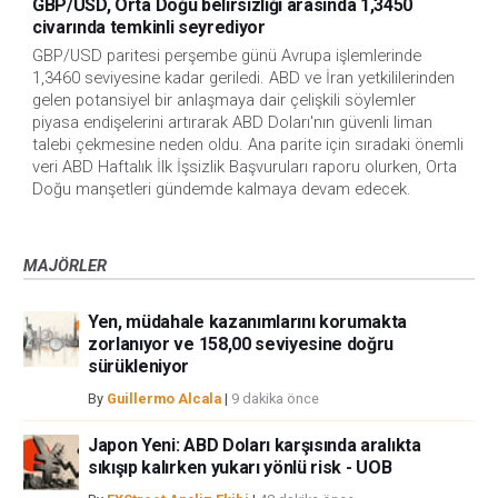
GBP/USD, Orta Doğu belirsizliği arasında 1,3450
civarında temkinli seyrediyor
GBP/USD paritesi perşembe günü Avrupa işlemlerinde 
1,3460 seviyesine kadar geriledi. ABD ve İran yetkililerinden 
gelen potansiyel bir anlaşmaya dair çelişkili söylemler 
piyasa endişelerini artırarak ABD Doları'nın güvenli liman 
talebi çekmesine neden oldu. Ana parite için sıradaki önemli 
veri ABD Haftalık İlk İşsizlik Başvuruları raporu olurken, Orta 
Doğu manşetleri gündemde kalmaya devam edecek.
MAJÖRLER
Yen, müdahale kazanımlarını korumakta
zorlanıyor ve 158,00 seviyesine doğru
sürükleniyor
By
Guillermo Alcala
|
9 dakika önce
Japon Yeni: ABD Doları karşısında aralıkta
sıkışıp kalırken yukarı yönlü risk - UOB