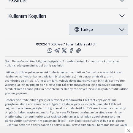
FXStreet
Kullanıım Koşulları
Türkçe
©2026 "FXStreet" Tüm Hakları Saklıdır
Not : Bu sayfadaki tüm bilgiler değişebilir. Bu web sitesinin kullanımı ile kullanıcılar
kullanıcı sözleşmesini kabul etmiş sayılırlar.
Lütfen gizlilik koşullarını ve hükümlerini okuyunuz. Lütfen finansal piyasalardaki ticari
riskler ve maliyetler konusunda tam bilgi edininiz çünkü burası en riskli yatırım
biçimlerinden birisidir. Alım satım farkı yoluyla döviz ticareti yüksek bir risk içerir ve tüm
yatırımcılar için uygun bir alan olmayabilir. Diğer finansal araçlar içinden döviz ticaretini
tercih etmeden önce, yatırım nesnelerinizi, deneyim seviyenizi ve risk iştahınızı dikkatlice
gözden geçiriniz.
FXStreet’de ifade edilen görüşler bireysel yazarlara aittir, FXStreet veya yönetimin
görüşlerini ifade etmemektedir. Bilgilerde hatalar yada eksikler bulunabilir. FXStreet
bağımsız yazarların görüşlerini doğrulamak zorunda değildir. FXStreet’da verilen herhangi
bir görüş, haber, araştırma, analiz, fiyatlar veya FXStreet tarafından bu sitede yayınlanan
bilgiler çalışanlar, partnerler yada katkıda bulunanlar tarafından genel piyasa yorumu
olarak verilmiştir ve yatırım danışmanlığı teşkil etmemektedir. FXStreet bu tür bilgilerin
kullanımı nedeniyle doğrudan ya da dolaylı olarak ortaya çıkabilecek herhangi bir kâr kaybı
herhangi bir sınırlama olmaksızın herhangi bir kayıp yada hasar için sorumluluk kabul
etmemektedir.