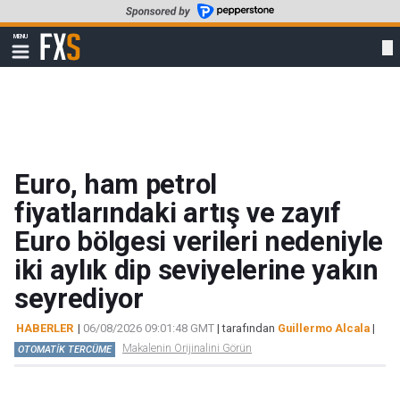
Skip
to
FXStreet
MENU
main
Show
navigation
content
Euro, ham petrol
fiyatlarındaki artış ve zayıf
Euro bölgesi verileri nedeniyle
iki aylık dip seviyelerine yakın
seyrediyor
HABERLER
|
06/08/2026 09:01:48 GMT
| tarafından
Guillermo Alcala
|
Makalenin Orijinalini Görün
OTOMATİK TERCÜME