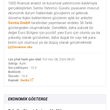
1600 finansal analist ve kurumsal yatırımcının katılımıyla
gerçekleştirilen Sentix Yatırımcı Güveni, piyasanın mevcut
ekonomik durum hakkındaki görüşlerini ve gelecek
döneme ilişkin beklentilerini gösteren aylık bir ankettir.
Sentix GmbH
tarafından yayımlanan endeks 36 farklı
göstergeden oluşmaktadır. Genellikle, daha yüksek bir
değer Euro Bölgesi için pozitif, yani Euro için olumlu ya da
yükseliş olarak görülürken, daha düşük bir sayı tek para
birimi için olumsuz ya da düşüş olarak görülmektedir.
Devamını oku
Lần phát hành gần nhất:
Pzt Haz 08, 2026 08:30
Sıklığı:
Aylık
Gerçekleşen:
-13.4
Beklenti:
-
Önceki:
-16.4
Kaynak:
Sentix
EKONOMIK GÖSTERGE