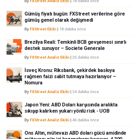
By
FXStreet Analiz Ekibi
|
18 dakika önce
Gümüş fiyatı bugün: FXStreet verilerine göre
gümüş genel olarak değişmedi
By
FXStreet Ekibi
|
18 dakika önce
Brezilya Reali: Temkinli BCB gevşemesi sınırlı
destek sunuyor – Societe Generale
By
FXStreet Analiz Ekibi
|
26 dakika önce
İsveç Kronu: Riksbank, çekirdek baskıya
rağmen faizi sabit tutmaya hazırlanıyor –
Nomura
By
FXStreet Analiz Ekibi
|
34 dakika önce
Japon Yeni: ABD Doları karşısında aralıkta
sıkışıp kalırken yukarı yönlü risk - UOB
By
FXStreet Analiz Ekibi
|
46 dakika önce
Ons Altın, mütevazı ABD doları gücü amidinde