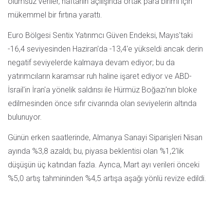
olumsuz veriler, haftanın açılışında ortak para birimi için
mükemmel bir fırtına yarattı.
Euro Bölgesi Sentix Yatırımcı Güven Endeksi, Mayıs'taki
-16,4 seviyesinden Haziran'da -13,4'e yükseldi ancak derin
negatif seviyelerde kalmaya devam ediyor; bu da
yatırımcıların karamsar ruh haline işaret ediyor ve ABD-
İsrail'in İran'a yönelik saldırısı ile Hürmüz Boğazı'nın bloke
edilmesinden önce sıfır civarında olan seviyelerin altında
bulunuyor.
Günün erken saatlerinde, Almanya Sanayi Siparişleri Nisan
ayında %3,8 azaldı; bu, piyasa beklentisi olan %1,2'lik
düşüşün üç katından fazla. Ayrıca, Mart ayı verileri önceki
%5,0 artış tahmininden %4,5 artışa aşağı yönlü revize edildi.