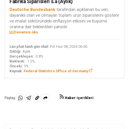
Fabrika Siparisleri s.a (Aylik)
Deutsche Bundesbank
tarafindan açiklanan bu veri,
dayanikli olan ve olmayan toplam ürün siparislerini gösterir
ve imalat sektöründeki enflasyon etkisini ve büyüme
oranina dair beklentileri yansitir.
Devamını oku
Lần phát hành gần nhất:
Pzt Haz 08, 2026 06:00
Sıklığı:
Aylık
Gerçekleşen:
-3.8%
Beklenti:
-1.2%
Önceki:
5%
Kaynak:
Federal Statistics Office of Germany
Haber içerikleri
Paylaş:
WhatsApp'da
Telegram'da
Panoya
Paylaş
Paylaş
kopyala