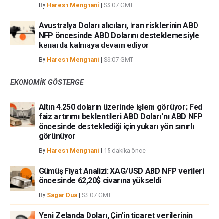
By
Haresh Menghani
|
SS:07 GMT
Avustralya Doları alıcıları, İran risklerinin ABD
NFP öncesinde ABD Dolarını desteklemesiyle
kenarda kalmaya devam ediyor
By
Haresh Menghani
|
SS:07 GMT
EKONOMIK GÖSTERGE
Altın 4.250 doların üzerinde işlem görüyor; Fed
faiz artırımı beklentileri ABD Doları'nı ABD NFP
öncesinde desteklediği için yukarı yön sınırlı
görünüyor
By
Haresh Menghani
|
15 dakika önce
Gümüş Fiyat Analizi: XAG/USD ABD NFP verileri
öncesinde 62,20$ civarına yükseldi
By
Sagar Dua
|
SS:07 GMT
Yeni Zelanda Doları, Çin'in ticaret verilerinin