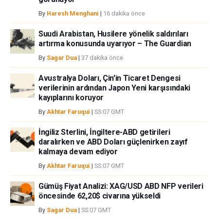
By
Haresh Menghani
|
16 dakika önce
Suudi Arabistan, Husilere yönelik saldırıları
artırma konusunda uyarıyor – The Guardian
By
Sagar Dua
|
37 dakika önce
Avustralya Doları, Çin'in Ticaret Dengesi
verilerinin ardından Japon Yeni karşısındaki
kayıplarını koruyor
By
Akhtar Faruqui
|
SS:07 GMT
İngiliz Sterlini, İngiltere-ABD getirileri
daralırken ve ABD Doları güçlenirken zayıf
kalmaya devam ediyor
By
Akhtar Faruqui
|
SS:07 GMT
Gümüş Fiyat Analizi: XAG/USD ABD NFP verileri
öncesinde 62,20$ civarına yükseldi
By
Sagar Dua
|
SS:07 GMT