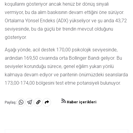
koşullarını gösteriyor ancak henüz bir dönüş sinyali
vermiyor, bu da alım baskısının devam ettiğini öne sürüyor.
Ortalama Yönsel Endeks (ADX) yükseliyor ve şu anda 43,72
seviyesinde, bu da güçlü bir trendin mevcut olduğunu
gösteriyor.
Aşağı yönde, acil destek 170,00 psikolojik seviyesinde,
ardından 169,50 civarında orta Bollinger Bandı geliyor. Bu
seviyeler korunduğu sürece, genel eğilim yukarı yönlü
kalmaya devam ediyor ve paritenin önümüzdeki seanslarda
173,00-174,00 bölgesini test etme potansiyeli bulunuyor.
Haber içerikleri
Paylaş:
WhatsApp'da
Telegram'da
Panoya
Paylaş
Paylaş
kopyala