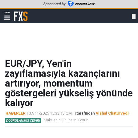
Skip
to
FXStreet
MENU
main
Show
navigation
content
EUR/JPY, Yen'in
zayıflamasıyla kazançlarını
artırıyor, momentum
göstergeleri yükseliş yönünde
kalıyor
HABERLER
|
07/11/2025 15:33:13 GMT
| tarafından
Vishal Chaturvedi
|
Makalenin Orijinalini Görün
DOĞRULANMIŞ ÇEVIRI