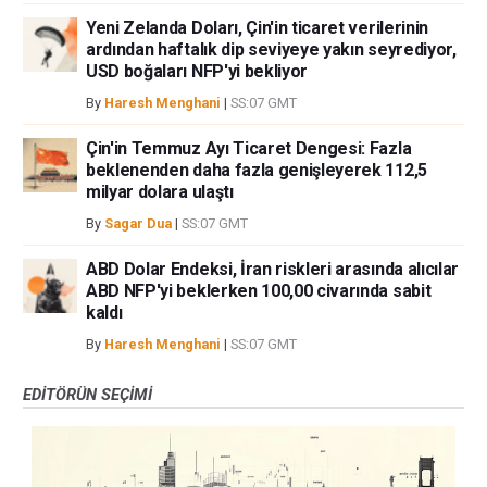
Yeni Zelanda Doları, Çin'in ticaret verilerinin
ardından haftalık dip seviyeye yakın seyrediyor,
USD boğaları NFP'yi bekliyor
By
Haresh Menghani
|
SS:07 GMT
Çin'in Temmuz Ayı Ticaret Dengesi: Fazla
beklenenden daha fazla genişleyerek 112,5
milyar dolara ulaştı
By
Sagar Dua
|
SS:07 GMT
ABD Dolar Endeksi, İran riskleri arasında alıcılar
ABD NFP'yi beklerken 100,00 civarında sabit
kaldı
By
Haresh Menghani
|
SS:07 GMT
EDITÖRÜN SEÇIMI