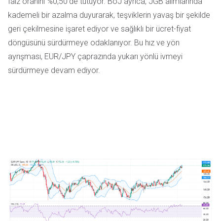
faiz oranını %0,50'de tutuyor. BoJ ayrıca, JGB alımlarında
kademeli bir azalma duyurarak, teşviklerin yavaş bir şekilde
geri çekilmesine işaret ediyor ve sağlıklı bir ücret-fiyat
döngüsünü sürdürmeye odaklanıyor. Bu hız ve yön
ayrışması, EUR/JPY çaprazında yukarı yönlü ivmeyi
sürdürmeye devam ediyor.