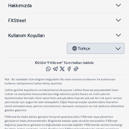
Hakkımızda
FXStreet
Kullanıım Koşulları
Türkçe
©2026 "FXStreet" Tüm Hakları Saklıdır
Not : Bu sayfadaki tüm bilgiler değişebilir. Bu web sitesinin kullanımı ile kullanıcılar
kullanıcı sözleşmesini kabul etmiş sayılırlar.
Lütfen gizlilik koşullarını ve hükümlerini okuyunuz. Lütfen finansal piyasalardaki ticari
riskler ve maliyetler konusunda tam bilgi edininiz çünkü burası en riskli yatırım
biçimlerinden birisidir. Alım satım farkı yoluyla döviz ticareti yüksek bir risk içerir ve tüm
yatırımcılar için uygun bir alan olmayabilir. Diğer finansal araçlar içinden döviz ticaretini
tercih etmeden önce, yatırım nesnelerinizi, deneyim seviyenizi ve risk iştahınızı dikkatlice
gözden geçiriniz.
FXStreet’de ifade edilen görüşler bireysel yazarlara aittir, FXStreet veya yönetimin
görüşlerini ifade etmemektedir. Bilgilerde hatalar yada eksikler bulunabilir. FXStreet
bağımsız yazarların görüşlerini doğrulamak zorunda değildir. FXStreet’da verilen herhangi
bir görüş, haber, araştırma, analiz, fiyatlar veya FXStreet tarafından bu sitede yayınlanan