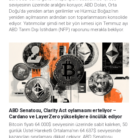
seviyesinin üzerinde aralığını koruyor; ABD Doları, Orta 
Doğu'da yeniden artan gerilimler ve Hürmüz Boğazı'nın 
yeniden açılmasının ardından son toparlanmasını konsolide 
ediyor. Yatırımcılar şimdi net bir yön ivmesi için Temmuz ayı 
ABD Tarım Dışı İstihdam (NFP) raporunu merakla bekliyor. 
ABD Senatosu, Clarity Act oylamasını erteliyor –
Cardano ve LayerZero yükselişlere öncülük ediyor
Bitcoin fiyatı 64.000$ seviyesinin üzerinde sabit kalırken, 50 
günlük Üstel Hareketli Ortalama'nın 64.637$ seviyesinde 
kazançları sınırlaması dikkat çekiyor. ABD Senatosu, 