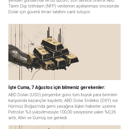
yeniden gündemde ve bu durum, son derece önemli ABD 
Tarım Dışı İstihdam (NFP) verilerinin açıklanması öncesinde 
Dolar için güvenli liman talebini canlı tutuyor. 
İşte Cuma, 7 Ağustos için bilmeniz gerekenler:
ABD Doları (USD) perşembe günü tüm büyük para birimleri
karşısında kazançlar kaydetti, ABD Dolar Endeksi (DXY) ise
Hürmüz Boğazı'nda gemi yasağına ilişkin haberler üzerine
Petrolün %3 yükselmesiyle 100,00 seviyesine yakın %0,26
arttı, Altın ve Gümüş ise geriledi.