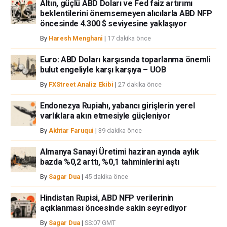
Altın, güçlü ABD Doları ve Fed faiz artırımı
beklentilerini önemsemeyen alıcılarla ABD NFP
öncesinde 4.300 $ seviyesine yaklaşıyor
By
Haresh Menghani
|
17 dakika önce
Euro: ABD Doları karşısında toparlanma önemli
bulut engeliyle karşı karşıya – UOB
By
FXStreet Analiz Ekibi
|
27 dakika önce
Endonezya Rupiahı, yabancı girişlerin yerel
varlıklara akın etmesiyle güçleniyor
By
Akhtar Faruqui
|
39 dakika önce
Almanya Sanayi Üretimi haziran ayında aylık
bazda %0,2 arttı, %0,1 tahminlerini aştı
By
Sagar Dua
|
45 dakika önce
Hindistan Rupisi, ABD NFP verilerinin
açıklanması öncesinde sakin seyrediyor
By
Sagar Dua
|
SS:07 GMT