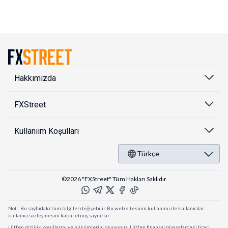
Hakkımızda
FXStreet
Kullanıım Koşulları
Türkçe
©2026 "FXStreet" Tüm Hakları Saklıdır
Not : Bu sayfadaki tüm bilgiler değişebilir. Bu web sitesinin kullanımı ile kullanıcılar
kullanıcı sözleşmesini kabul etmiş sayılırlar.
Lütfen gizlilik koşullarını ve hükümlerini okuyunuz. Lütfen finansal piyasalardaki ticari