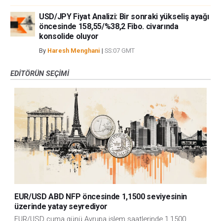
USD/JPY Fiyat Analizi: Bir sonraki yükseliş ayağı
öncesinde 158,55/%38,2 Fibo. civarında
konsolide oluyor
By
Haresh Menghani
|
SS:07 GMT
EDITÖRÜN SEÇIMI
EUR/USD ABD NFP öncesinde 1,1500 seviyesinin
üzerinde yatay seyrediyor
EUR/USD cuma günü Avrupa işlem saatlerinde 1,1500 