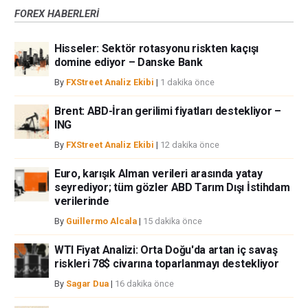
yoluyla döviz ticareti yüksek bir risk içerir ve tüm yatırımcılar için uygun
FOREX HABERLERİ
bir alan olmayabilir. Diğer finansal araçlar içinden döviz ticaretini tercih
etmeden önce, yatırım nesnelerinizi, deneyim seviyenizi ve risk
Hisseler: Sektör rotasyonu riskten kaçışı
iştahınızı dikkatlice gözden geçiriniz. FXStreet’de ifade edilen görüşler
domine ediyor – Danske Bank
bireysel yazarlara aittir, fxstreet.com veya yönetimin görüşlerini ifade
etmemektedir. Bilgilerde hatalar yada eksikler bulunabilir. FXStreet
By
FXStreet Analiz Ekibi
|
1 dakika önce
bağımsız yazarların görüşlerini doğrulamak zorunda değildir.
FXStreet’de verilen herhangi bir görüş, haber, araştırma, analiz, fiyatlar
Brent: ABD-İran gerilimi fiyatları destekliyor –
ING
veya fxstreet.comtarafından bu sitede yayınlanan bilgiler çalışanlar,
ortaklar yada katkıda bulunanlar tarafından genel piyasa yorumu olarak
By
FXStreet Analiz Ekibi
|
12 dakika önce
verilmiştir ve yatırım danışmanlığı teşkil etmemektedir. FXStreet bu tür
bilgilerin kullanımı nedeniyle doğrudan yada dolaylı olarak ortaya
Euro, karışık Alman verileri arasında yatay
çıkabilecek herhangi bir kar kaybı herhangi bir sınırlama olmaksızın
seyrediyor; tüm gözler ABD Tarım Dışı İstihdam
herhangi bir kayıp ya da hasar için sorumluluk kabul etmemektedir.
verilerinde
By
Guillermo Alcala
|
15 dakika önce
WTI Fiyat Analizi: Orta Doğu'da artan iç savaş
riskleri 78$ civarına toparlanmayı destekliyor
By
Sagar Dua
|
16 dakika önce