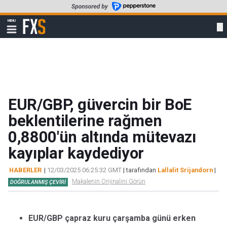
Skip
to
FXStreet
MENU
main
Show
navigation
content
EUR/GBP, güvercin bir BoE
beklentilerine rağmen
0,8800'ün altında mütevazı
kayıplar kaydediyor
HABERLER
|
12/03/2025 06:25:32 GMT
| tarafından
Lallalit Srijandorn
|
Makalenin Orijinalini Görün
DOĞRULANMIŞ ÇEVIRI
EUR/GBP çapraz kuru çarşamba günü erken