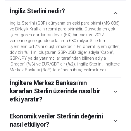
İngiliz Sterlini nedir?
İngiliz Sterlini (GBP) dünyanın en eski para birimi (MS 886)
ve Birleşik Krallık'ın resmi para birimidir. Dünyada en çok
işlem gören dördüncü döviz (FX) birimidir ve 2022
verilerine göre günde ortalama 630 milyar $ ile tüm
işlemlerin %12'sini oluşturmaktadır. En önemli işlem çiftleri,
dövizin %11'ini oluşturan GBP/USD, diğer adıyla 'Cable',
GBP/JPY ya da yatırımcılar tarafından bilinen adıyla
'Dragon' (%3) ve EUR/GBP'dir (%2). İngiliz Sterlini, İngiltere
Merkez Bankası (BoE) tarafından ihraç edilmektedir.
İngiltere Merkez Bankası'nın
kararları Sterlin üzerinde nasıl bir
etki yaratır?
Sterlinin değerini etkileyen en önemli faktör İngiltere
Merkez Bankası tarafından belirlenen para politikasıdır. BoE
Ekonomik veriler Sterlinin değerini
kararlarını, birincil hedefi olan %2 civarında istikrarlı bir
nasıl etkiliyor?
enflasyon oranı olan “fiyat istikrarına” ulaşıp ulaşmadığına