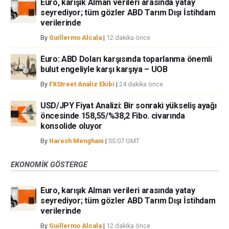
Euro, karışık Alman verileri arasında yatay
seyrediyor; tüm gözler ABD Tarım Dışı İstihdam
verilerinde
By
Guillermo Alcala
|
12 dakika önce
Euro: ABD Doları karşısında toparlanma önemli
bulut engeliyle karşı karşıya – UOB
By
FXStreet Analiz Ekibi
|
24 dakika önce
USD/JPY Fiyat Analizi: Bir sonraki yükseliş ayağı
öncesinde 158,55/%38,2 Fibo. civarında
konsolide oluyor
By
Haresh Menghani
|
SS:07 GMT
EKONOMIK GÖSTERGE
Euro, karışık Alman verileri arasında yatay
seyrediyor; tüm gözler ABD Tarım Dışı İstihdam
verilerinde
By
Guillermo Alcala
|
12 dakika önce