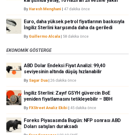
karşısında yatay, 16 Haziran zirvesine yakın
By
Haresh Menghani
|
47 dakika önce
Euro, daha yüksek petrol fiyatlarının baskısıyla
İngiliz Sterlini karşısında daha da geriledi
By
Guillermo Alcala
|
58 dakika önce
EKONOMIK GÖSTERGE
ABD Dolar Endeksi Fiyat Analizi: 99,40
seviyesinin altında düşüş hızlanabilir
By
Sagar Dua
|
26 dakika önce
İngiliz Sterlini: Zayıf GSYH güvercin BoE
yeniden fiyatlamasını tetikleyebilir – BBH
By
FXStreet Analiz Ekibi
|
45 dakika önce
Foreks Piyasasında Bugün: NFP sonrası ABD
Doları satışları duraksadı