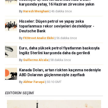
karşısında yatay, 16 Haziran zirvesine yakın
By
Haresh Menghani
|
46 dakika önce
Hisseler: Düşen petrol ve yapay zeka
toparlanması rekor seviyeleri destekliyor -
Deutsche Bank
By
FXStreet Analiz Ekibi
|
56 dakika önce
Euro, daha yüksek petrol fiyatlarının baskısıyla
İngiliz Sterlini karşısında daha da geriledi
By
Guillermo Alcala
|
58 dakika önce
Kanada Doları, artan riskten kaçınma nedeniyle
ABD Dolarının güçlenmesiyle zayıfladı
By
Akhtar Faruqui
|
SS:10 GMT
EDITÖRÜN SEÇIMI