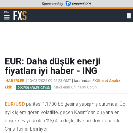
Skip
to
FXStreet
MENU
main
Show
navigation
content
EUR: Daha düşük enerji
fiyatları iyi haber - ING
HABERLER
|
10/03/2025 09:45:23 GMT
| tarafından
FXStreet Analiz
Ekibi
|
Makalenin Orijinalini Görün
DOĞRULANMIŞ ÇEVIRI
EUR/USD
paritesi 1,1700 bölgesine yapışmış durumda. Üç
aylık işlem gören volatilite, geçen Kasım'dan bu yana en
düşük seviyesi olan %6,60'a düştü, ING'nin döviz analisti
Chris Turner belirtiyor.