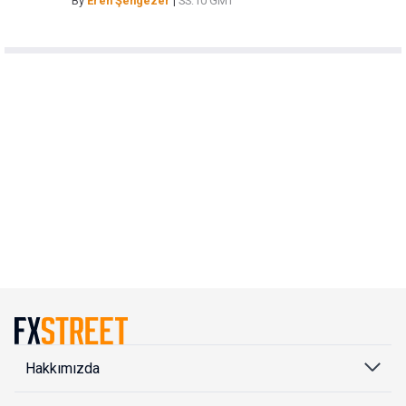
By
Eren Şengezer
|
SS:10 GMT
Hakkımızda