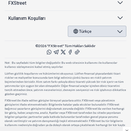
FXStreet
Kullanıım Koşulları
Türkçe
©2026 "FXStreet" Tüm Hakları Saklıdır
Not : Bu sayfadaki tüm bilgiler değişebilir. Bu web sitesinin kullanımı ile kullanıcılar
kullanıcı sözleşmesini kabul etmiş sayılırlar.
Lütfen gizlilik koşullarını ve hükümlerini okuyunuz. Lütfen finansal piyasalardaki ticari
riskler ve maliyetler konusunda tam bilgi edininiz çünkü burası en riskli yatırım
biçimlerinden birisidir. Alım satım farkı yoluyla döviz ticareti yüksek bir risk içerir ve tüm
yatırımcılar için uygun bir alan olmayabilir. Diğer finansal araçlar içinden döviz ticaretini
tercih etmeden önce, yatırım nesnelerinizi, deneyim seviyenizi ve risk iştahınızı dikkatlice
gözden geçiriniz.
FXStreet’de ifade edilen görüşler bireysel yazarlara aittir, FXStreet veya yönetimin
görüşlerini ifade etmemektedir. Bilgilerde hatalar yada eksikler bulunabilir. FXStreet
bağımsız yazarların görüşlerini doğrulamak zorunda değildir. FXStreet’da verilen herhangi
bir görüş, haber, araştırma, analiz, fiyatlar veya FXStreet tarafından bu sitede yayınlanan
bilgiler çalışanlar, partnerler yada katkıda bulunanlar tarafından genel piyasa yorumu
olarak verilmiştir ve yatırım danışmanlığı teşkil etmemektedir. FXStreet bu tür bilgilerin
kullanımı nedeniyle doğrudan ya da dolaylı olarak ortaya çıkabilecek herhangi bir kâr kaybı
herhangi bir sınırlama olmaksızın herhangi bir kayıp yada hasar için sorumluluk kabul