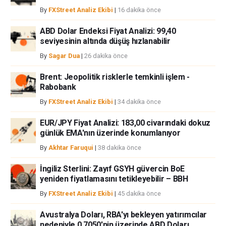
verilmiştir ve yatırım danışmanlığı teşkil etmemektedir. FXStreet bu tür
By
FXStreet Analiz Ekibi
|
16 dakika önce
bilgilerin kullanımı nedeniyle doğrudan yada dolaylı olarak ortaya
çıkabilecek herhangi bir kar kaybı herhangi bir sınırlama olmaksızın
ABD Dolar Endeksi Fiyat Analizi: 99,40
herhangi bir kayıp ya da hasar için sorumluluk kabul etmemektedir.
seviyesinin altında düşüş hızlanabilir
By
Sagar Dua
|
26 dakika önce
Brent: Jeopolitik risklerle temkinli işlem -
Rabobank
By
FXStreet Analiz Ekibi
|
34 dakika önce
EUR/JPY Fiyat Analizi: 183,00 civarındaki dokuz
günlük EMA'nın üzerinde konumlanıyor
By
Akhtar Faruqui
|
38 dakika önce
İngiliz Sterlini: Zayıf GSYH güvercin BoE
yeniden fiyatlamasını tetikleyebilir – BBH
By
FXStreet Analiz Ekibi
|
45 dakika önce
Avustralya Doları, RBA'yı bekleyen yatırımcılar
nedeniyle 0,7050'nin üzerinde ABD Doları