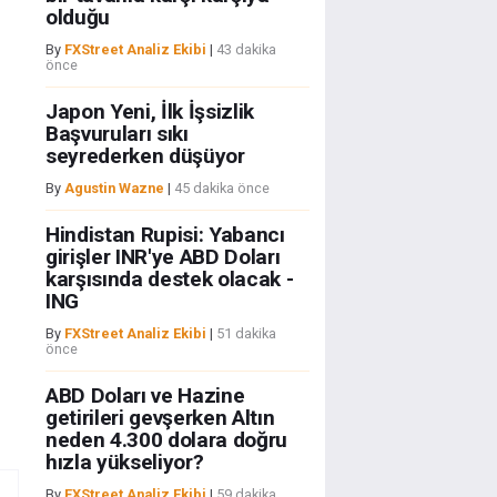
olduğu
By
FXStreet Analiz Ekibi
|
43 dakika
önce
Japon Yeni, İlk İşsizlik
Başvuruları sıkı
seyrederken düşüyor
By
Agustin Wazne
|
45 dakika önce
Hindistan Rupisi: Yabancı
girişler INR'ye ABD Doları
karşısında destek olacak -
ING
By
FXStreet Analiz Ekibi
|
51 dakika
önce
ABD Doları ve Hazine
getirileri gevşerken Altın
neden 4.300 dolara doğru
hızla yükseliyor?
By
FXStreet Analiz Ekibi
|
59 dakika