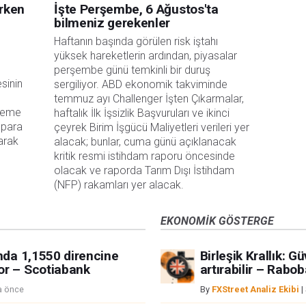
erken
İşte Perşembe, 6 Ağustos'ta
bilmeniz gerekenler
Haftanın başında görülen risk iştahı 
yüksek hareketlerin ardından, piyasalar 
perşembe günü temkinli bir duruş 
esinin
sergiliyor. ABD ekonomik takviminde 
temmuz ayı Challenger İşten Çıkarmalar, 
fleme
haftalık İlk İşsizlik Başvuruları ve ikinci 
 para
çeyrek Birim İşgücü Maliyetleri verileri yer 
arak
alacak; bunlar, cuma günü açıklanacak 
kritik resmi istihdam raporu öncesinde 
olacak ve raporda Tarım Dışı İstihdam 
(NFP) rakamları yer alacak.
EKONOMIK GÖSTERGE
ında 1,1550 direncine
Birleşik Krallık: 
or – Scotiabank
artırabilir – Rabo
a önce
By
FXStreet Analiz Ekibi
|