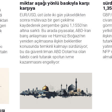
miktar aşağı yönlü baskıyla karşı
sür
karşıya
1,35
 
EUR/USD, üst üste iki gün yükseldikten 
GBP/
i 
sonra mütevazı bir geri çekilme 
civar
ktan 
kaydederek perşembe günü 1,1550'nin 
görme
eri 
altına sarktı. Bu arada piyasalar, ABD-İran 
yetki
k 
barış anlaşması ve Hürmüz Boğazı'nın 
ilişki
yeniden açılmasına ilişkin beklentiler 
tutark
konusunda temkinli kalmayı sürdürüyor; 
yatır
ı 
bu da güvenli liman ABD Doları'na olan 
NFP 
alin 
talebi canlı tutarak spotun ivme 
almak
kazanmasını engelliyor.
ısı