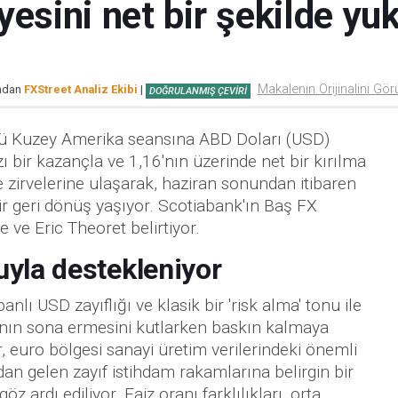
esini net bir şekilde yuk
Makalenin Orijinalini Gör
ından
FXStreet Analiz Ekibi
|
DOĞRULANMIŞ ÇEVIRI
ü Kuzey Amerika seansına ABD Doları (USD)
ı bir kazançla ve 1,16'nın üzerinde net bir kırılma
ze zirvelerine ulaşarak, haziran sonundan itibaren
ir geri dönüş yaşıyor. Scotiabank'ın Baş FX
 ve Eric Theoret belirtiyor.
uyla destekleniyor
banlı USD zayıflığı ve klasik bir 'risk alma' tonu ile
ın sona ermesini kutlarken baskın kalmaya
, euro bölgesi sanayi üretim verilerindeki önemli
'dan gelen zayıf istihdam rakamlarına belirgin bir
z ardı ediliyor. Faiz oranı farklılıkları, orta