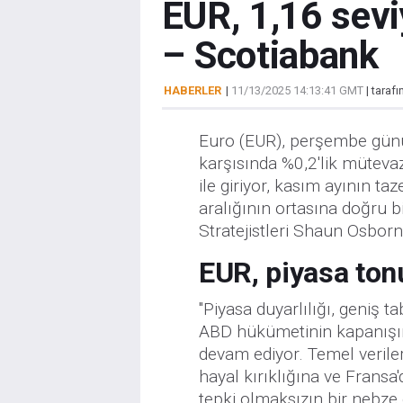
EUR, 1,16 seviy
– Scotiabank
HABERLER
|
11/13/2025 14:13:41 GMT
| taraf
Euro (EUR), perşembe gün
karşısında %0,2'lik mütevaz
ile giriyor, kasım ayının ta
aralığının ortasına doğru b
Stratejistleri Shaun Osborne
EUR, piyasa ton
"Piyasa duyarlılığı, geniş ta
ABD hükümetinin kapanışın
devam ediyor. Temel veriler
hayal kırıklığına ve Fransa
tepki olmaksızın bir nebze gö