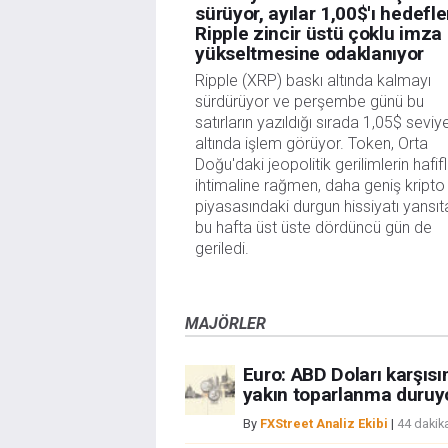
sürüyor, ayılar 1,00$'ı hedefl
Ripple zincir üstü çoklu imza
yükseltmesine odaklanıyor
Ripple (XRP) baskı altında kalmayı
sürdürüyor ve perşembe günü bu
satırların yazıldığı sırada 1,05$ seviy
altında işlem görüyor. Token, Orta
Doğu'daki jeopolitik gerilimlerin hafi
ihtimaline rağmen, daha geniş kripto
piyasasındaki durgun hissiyatı yansıt
bu hafta üst üste dördüncü gün de
geriledi.
MAJÖRLER
Euro: ABD Doları karşıs
yakın toparlanma duruy
By
FXStreet Analiz Ekibi
|
44 dakik