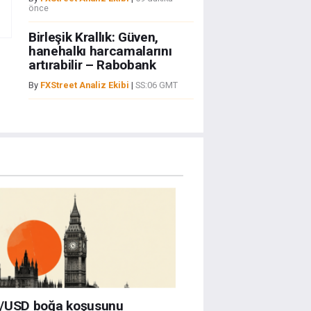
önce
Birleşik Krallık: Güven,
hanehalkı harcamalarını
artırabilir – Rabobank
By
FXStreet Analiz Ekibi
|
SS:06 GMT
/USD boğa koşusunu