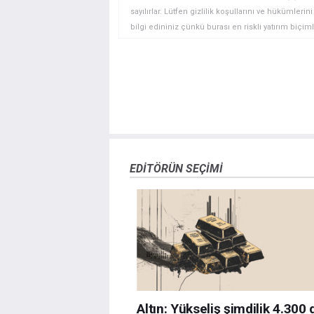
sayılırlar. Lütfen gizlilik koşullarını ve hükümler
bilgi edininiz çünkü burası en riskli yatırım biçimle
yatırımcılar için uygun bir alan olmayabilir. Diğer
deneyim seviyenizi ve risk iştahınızı dikkatlice gö
veya yönetimin görüşlerini ifade etmemektedir. Bil
doğrulamak zorunda değildir. FXStreet’de verilen h
sitede yayınlanan bilgiler çalışanlar, ortaklar yad
danışmanlığı teşkil etmemektedir. FXStreet bu tür 
herhangi bir kar kaybı herhangi bir sınırlama olm
EDITÖRÜN SEÇIMI
Altın: Yükseliş şimdilik 4.300 