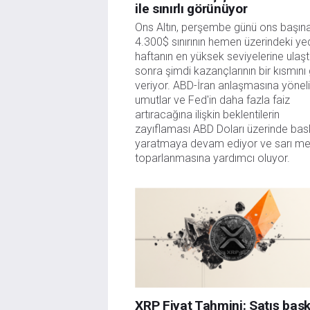
ile sınırlı görünüyor
Ons Altın, perşembe günü ons başına
4.300$ sınırının hemen üzerindeki yed
haftanın en yüksek seviyelerine ulaştı
sonra şimdi kazançlarının bir kısmını g
veriyor. ABD-İran anlaşmasına yöneli
umutlar ve Fed'in daha fazla faiz 
artıracağına ilişkin beklentilerin 
zayıflaması ABD Doları üzerinde bask
yaratmaya devam ediyor ve sarı met
toparlanmasına yardımcı oluyor.
XRP Fiyat Tahmini: Satış bask