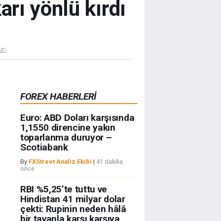
arı yönlü kırdı
ün
FOREX HABERLERİ
Euro: ABD Doları karşısında
1,1550 direncine yakın
toparlanma duruyor –
Scotiabank
By
FXStreet Analiz Ekibi
|
41 dakika
önce
RBI %5,25’te tuttu ve
Hindistan 41 milyar dolar
çekti: Rupinin neden hâlâ
bir tavanla karşı karşıya