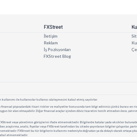
FXStreet
Ku
İletişim
Sit
Reklam
Kul
İş Pozisyonları
Çe
FXStreet Blog
 kullanımı ile kullanıcılar kullanıcı sözleşmesini kabul etmiş sayılırlar.
finansal piyasalardaki ticari riskler ve maliyetler konusunda tam bilgi edininiz çünkü burası en risk
n uygun bir alan olmayabilir. Diğer finansal araçlar içinden döviz ticaretini tercih etmeden önce, yatır
, FXStreet veya yönetimin görüşlerini ifade etmemektedir. Bilgilerde hatalar yada eksikler bulunabi
ber, araştırma, analiz, fiyatlar veya FXStreet tarafından bu sitede yayınlanan bilgiler çalışanlar, pa
memektedir. FXStreet bu tür bilgilerin kullanımı nedeniyle doğrudan ya da dolaylı olarak ortaya çık
 kabul etmemektedir.