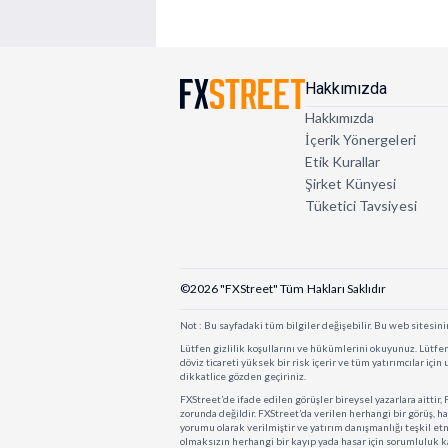
Hakkımızda
Hakkımızda
İçerik Yönergeleri
Etik Kurallar
Şirket Künyesi
Tüketici Tavsiyesi
©2026 "FXStreet" Tüm Hakları Saklıdır
Not : Bu sayfadaki tüm bilgiler değişebilir. Bu web sitesinin
Lütfen gizlilik koşullarını ve hükümlerini okuyunuz. Lütfen 
döviz ticareti yüksek bir risk içerir ve tüm yatırımcılar içi
dikkatlice gözden geçiriniz.
FXStreet’de ifade edilen görüşler bireysel yazarlara aittir
zorunda değildir. FXStreet’da verilen herhangi bir görüş, ha
yorumu olarak verilmiştir ve yatırım danışmanlığı teşkil et
olmaksızın herhangi bir kayıp yada hasar için sorumluluk