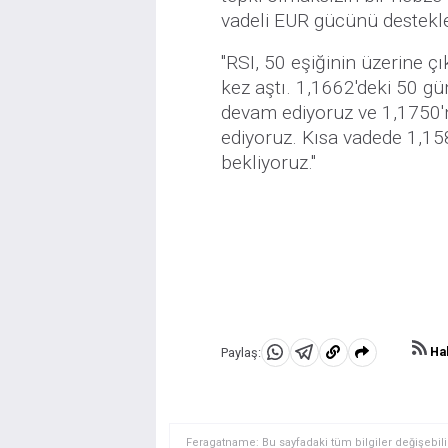
vadeli EUR gücünü destekl
"RSI, 50 eşiğinin üzerine çık
kez aştı. 1,1662'deki 50 g
devam ediyoruz ve 1,1750'n
ediyoruz. Kısa vadede 1,158
bekliyoruz."
Hab
Paylaş:
WhatsApp'da
Telegram'da
Panoya
Paylaş
Paylaş
kopyala
Feragatname: Bu sayfadaki tüm bilgiler değişebilir