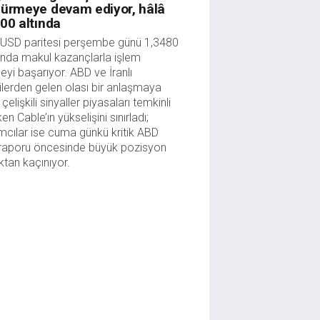
dürmeye devam ediyor, hâlâ
00 altında
USD paritesi perşembe günü 1,3480 
ında makul kazançlarla işlem 
yi başarıyor. ABD ve İranlı 
lilerden gelen olası bir anlaşmaya 
n çelişkili sinyaller piyasaları temkinli 
en Cable’ın yükselişini sınırladı; 
ımcılar ise cuma günkü kritik ABD 
raporu öncesinde büyük pozisyon 
tan kaçınıyor.