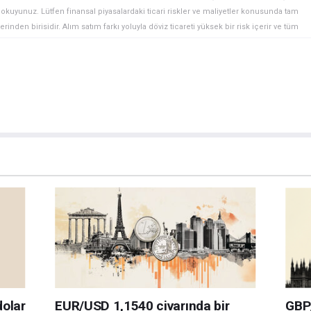
ini okuyunuz. Lütfen finansal piyasalardaki ticari riskler ve maliyetler konusunda tam
rinden birisidir. Alım satım farkı yoluyla döviz ticareti yüksek bir risk içerir ve tüm
 finansal araçlar içinden döviz ticaretini tercih etmeden önce, yatırım nesnelerinizi,
zden geçiriniz. FXStreet’de ifade edilen görüşler bireysel yazarlara aittir, fxstreet.com
gilerde hatalar yada eksikler bulunabilir. FXStreet bağımsız yazarların görüşlerini
erhangi bir görüş, haber, araştırma, analiz, fiyatlar veya fxstreet.comtarafından bu
a katkıda bulunanlar tarafından genel piyasa yorumu olarak verilmiştir ve yatırım
bilgilerin kullanımı nedeniyle doğrudan yada dolaylı olarak ortaya çıkabilecek
aksızın herhangi bir kayıp ya da hasar için sorumluluk kabul etmemektedir.
dolar
EUR/USD 1,1540 civarında bir
GBP