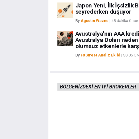
Japon Yeni, İlk İşsizlik B
seyrederken düşüyor
By
Agustin Wazne
|
48 dakika önce
Avustralya'nın AAA kredi 
Avustralya Doları neden
olumsuz etkenlerle karş
By
FXStreet Analiz Ekibi
|
SS:06 G
BÖLGENIZDEKI EN IYI BROKERLER