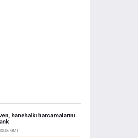
Güven, hanehalkı harcamalarını
bank
SS:06 GMT