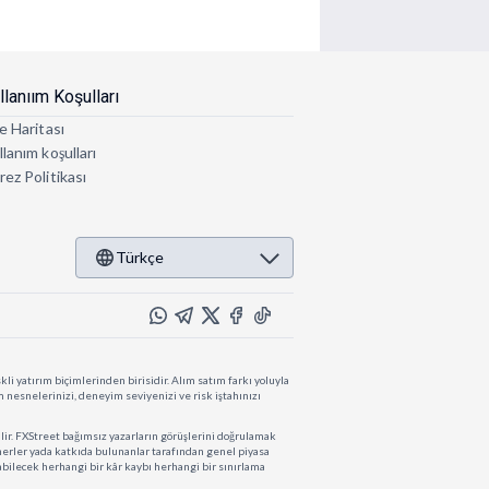
llanıım Koşulları
e Haritası
lanım koşulları
rez Politikası
Türkçe
li yatırım biçimlerinden birisidir. Alım satım farkı yoluyla
ım nesnelerinizi, deneyim seviyenizi ve risk iştahınızı
lir. FXStreet bağımsız yazarların görüşlerini doğrulamak
rtnerler yada katkıda bulunanlar tarafından genel piyasa
abilecek herhangi bir kâr kaybı herhangi bir sınırlama