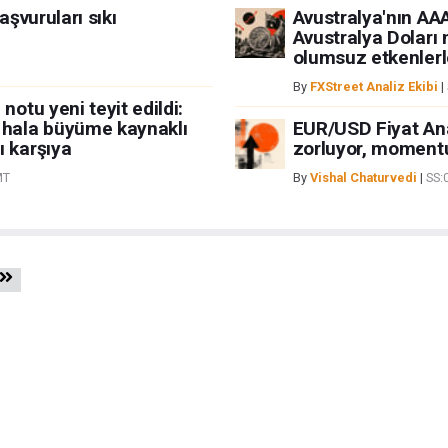
aşvuruları sıkı
Avustralya'nın AAA 
Avustralya Doları
olumsuz etkenlerl
By
FXStreet Analiz Ekibi
|
notu yeni teyit edildi:
 hala büyüme kaynaklı
EUR/USD Fiyat Anal
ı karşıya
zorluyor, moment
MT
By
Vishal Chaturvedi
|
SS: