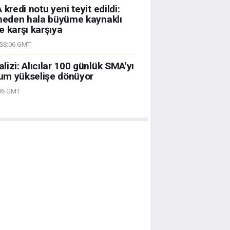
kredi notu yeni teyit edildi:
 neden hala büyüme kaynaklı
e karşı karşıya
SS:06 GMT
izi: Alıcılar 100 günlük SMA'yı
um yükselişe dönüyor
06 GMT