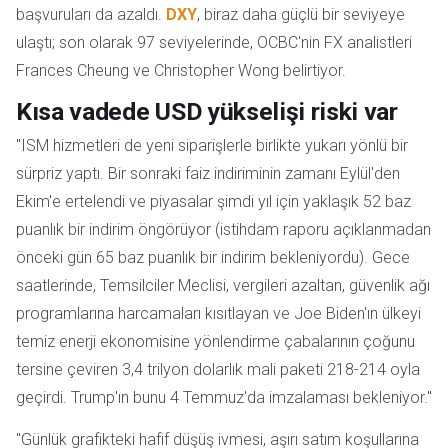
başvuruları da azaldı.
DXY
, biraz daha güçlü bir seviyeye
ulaştı; son olarak 97 seviyelerinde, OCBC'nin FX analistleri
Frances Cheung ve Christopher Wong belirtiyor.
Kısa vadede USD yükselişi riski var
"ISM hizmetleri de yeni siparişlerle birlikte yukarı yönlü bir
sürpriz yaptı. Bir sonraki faiz indiriminin zamanı Eylül'den
Ekim'e ertelendi ve piyasalar şimdi yıl için yaklaşık 52 baz
puanlık bir indirim öngörüyor (istihdam raporu açıklanmadan
önceki gün 65 baz puanlık bir indirim bekleniyordu). Gece
saatlerinde, Temsilciler Meclisi, vergileri azaltan, güvenlik ağı
programlarına harcamaları kısıtlayan ve Joe Biden'ın ülkeyi
temiz enerji ekonomisine yönlendirme çabalarının çoğunu
tersine çeviren 3,4 trilyon dolarlık mali paketi 218-214 oyla
geçirdi. Trump'ın bunu 4 Temmuz'da imzalaması bekleniyor."
"Günlük grafikteki hafif düşüş ivmesi, aşırı satım koşullarına