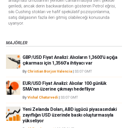
anlaşması umutlarının yeniden canlanmasıyla sert şekilde
geriledi, ancak derin backwardation gösteren Petrol eğrisi,
sıkı Cushing stokları ve hafif spekülatif pozisyonlanma,
satış dalgasının fazla ileri gitmiş olabileceği konusunda
uyarıyor.
MAJÖRLER
GBP/USD Fiyat Analizi: Alıcıların 1,3600'ü açığa
çıkarması için 1,3560'a ihtiyacı var
By
Christian Borjon Valencia
|
SS:07 GMT
EUR/USD Fiyat Analizi: Alıcılar 100 günlük
SMA'nın üzerine çıkmayı hedefliyor
By
Vishal Chaturvedi
|
SS:07 GMT
Yeni Zelanda Doları, ABD işgücü piyasasındaki
zayıflığın USD üzerinde baskı oluşturmasıyla
yükseliyor