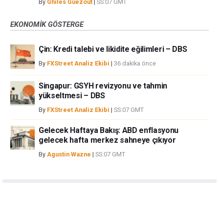
By
Ghiles Guezout
|
SS:07 GMT
EKONOMIK GÖSTERGE
Çin: Kredi talebi ve likidite eğilimleri – DBS
By
FXStreet Analiz Ekibi
|
36 dakika önce
Singapur: GSYH revizyonu ve tahmin
yükseltmesi – DBS
By
FXStreet Analiz Ekibi
|
SS:07 GMT
Gelecek Haftaya Bakış: ABD enflasyonu
gelecek hafta merkez sahneye çıkıyor
By
Agustin Wazne
|
SS:07 GMT