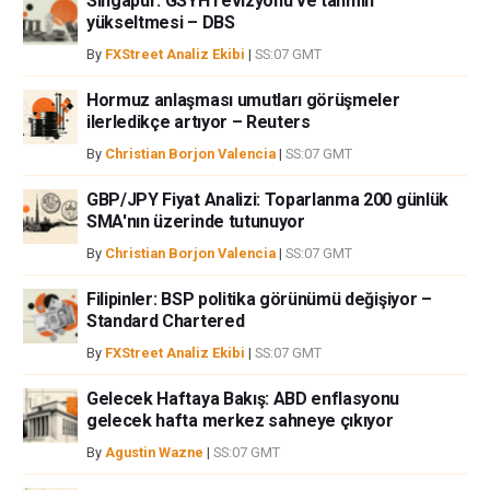
Singapur: GSYH revizyonu ve tahmin
bilgilerin kullanımı nedeniyle doğrudan yada dolaylı olarak ortaya
yükseltmesi – DBS
çıkabilecek herhangi bir kar kaybı herhangi bir sınırlama olmaksızın
By
FXStreet Analiz Ekibi
|
SS:07 GMT
herhangi bir kayıp ya da hasar için sorumluluk kabul etmemektedir.
Hormuz anlaşması umutları görüşmeler
ilerledikçe artıyor – Reuters
By
Christian Borjon Valencia
|
SS:07 GMT
GBP/JPY Fiyat Analizi: Toparlanma 200 günlük
SMA'nın üzerinde tutunuyor
By
Christian Borjon Valencia
|
SS:07 GMT
Filipinler: BSP politika görünümü değişiyor –
Standard Chartered
By
FXStreet Analiz Ekibi
|
SS:07 GMT
Gelecek Haftaya Bakış: ABD enflasyonu
gelecek hafta merkez sahneye çıkıyor
By
Agustin Wazne
|
SS:07 GMT