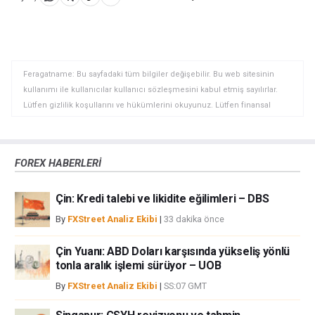
WhatsApp'da
Telegram'da
Panoya
Paylaş
Paylaş
kopyala
Feragatname: Bu sayfadaki tüm bilgiler değişebilir. Bu web sitesinin
kullanımı ile kullanıcılar kullanıcı sözleşmesini kabul etmiş sayılırlar.
Lütfen gizlilik koşullarını ve hükümlerini okuyunuz. Lütfen finansal
piyasalardaki ticari riskler ve maliyetler konusunda tam bilgi edininiz
çünkü burası en riskli yatırım biçimlerinden birisidir. Alım satım farkı
yoluyla döviz ticareti yüksek bir risk içerir ve tüm yatırımcılar için uygun
FOREX HABERLERİ
bir alan olmayabilir. Diğer finansal araçlar içinden döviz ticaretini tercih
etmeden önce, yatırım nesnelerinizi, deneyim seviyenizi ve risk
Çin: Kredi talebi ve likidite eğilimleri – DBS
iştahınızı dikkatlice gözden geçiriniz. FXStreet’de ifade edilen görüşler
bireysel yazarlara aittir, fxstreet.com veya yönetimin görüşlerini ifade
By
FXStreet Analiz Ekibi
|
33 dakika önce
etmemektedir. Bilgilerde hatalar yada eksikler bulunabilir. FXStreet
bağımsız yazarların görüşlerini doğrulamak zorunda değildir.
Çin Yuanı: ABD Doları karşısında yükseliş yönlü
FXStreet’de verilen herhangi bir görüş, haber, araştırma, analiz, fiyatlar
tonla aralık işlemi sürüyor – UOB
veya fxstreet.comtarafından bu sitede yayınlanan bilgiler çalışanlar,
By
FXStreet Analiz Ekibi
|
SS:07 GMT
ortaklar yada katkıda bulunanlar tarafından genel piyasa yorumu olarak
verilmiştir ve yatırım danışmanlığı teşkil etmemektedir. FXStreet bu tür