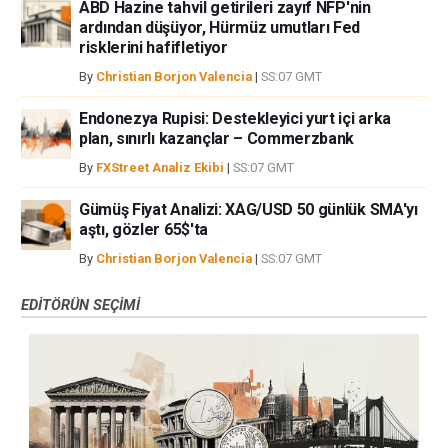
ABD Hazine tahvil getirileri zayıf NFP'nin
ardından düşüyor, Hürmüz umutları Fed
risklerini hafifletiyor
By
Christian Borjon Valencia
|
SS:07 GMT
Endonezya Rupisi: Destekleyici yurt içi arka
plan, sınırlı kazançlar – Commerzbank
By
FXStreet Analiz Ekibi
|
SS:07 GMT
Gümüş Fiyat Analizi: XAG/USD 50 günlük SMA'yı
aştı, gözler 65$'ta
By
Christian Borjon Valencia
|
SS:07 GMT
EDITÖRÜN SEÇIMI