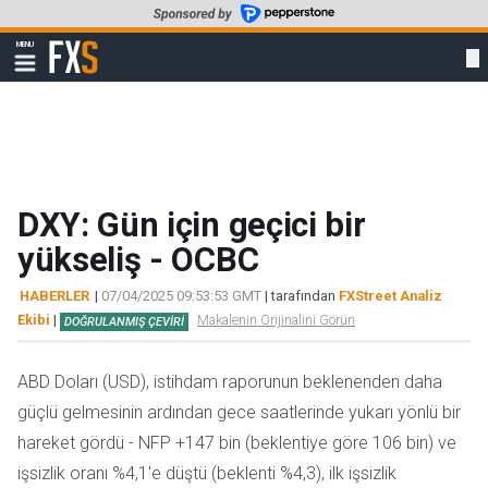
Skip
to
FXStreet
MENU
main
Show
navigation
content
DXY: Gün için geçici bir
yükseliş - OCBC
HABERLER
|
07/04/2025 09:53:53 GMT
| tarafından
FXStreet Analiz
Ekibi
|
Makalenin Orijinalini Görün
DOĞRULANMIŞ ÇEVIRI
ABD Doları (USD), istihdam raporunun beklenenden daha
güçlü gelmesinin ardından gece saatlerinde yukarı yönlü bir
hareket gördü - NFP +147 bin (beklentiye göre 106 bin) ve
işsizlik oranı %4,1'e düştü (beklenti %4,3), ilk işsizlik