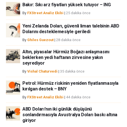
Bakır: Sıkı arz fiyatları yüksek tutuyor – ING
By
FXStreet Analiz Ekibi
|
25 dakika önce
Yeni Zelanda Doları, güvenli liman talebinin ABD
Dolarını desteklemesiyle geriledi
By
Ghiles Guezout
|
28 dakika önce
Altın, piyasalar Hürmüz Boğazı anlaşmasını
beklerken yedi haftanın zirvesine yakın
seyrediyor
By
Vishal Chaturvedi
|
35 dakika önce
Petrol: Hürmüz riskinin yeniden fiyatlanmasıyla
kırılgan destek – BNY
By
FXStreet Analiz Ekibi
|
44 dakika önce
ABD Doları'nın iki günlük düşüşünü
sonlandırmasıyla Avustralya Doları baskı altına
giriyor