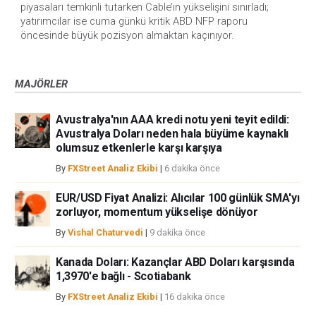
piyasaları temkinli tutarken Cable’ın yükselişini sınırladı; 
yatırımcılar ise cuma günkü kritik ABD NFP raporu 
öncesinde büyük pozisyon almaktan kaçınıyor.
MAJÖRLER
Avustralya'nın AAA kredi notu yeni teyit edildi:
Avustralya Doları neden hala büyüme kaynaklı
olumsuz etkenlerle karşı karşıya
By
FXStreet Analiz Ekibi
|
6 dakika önce
EUR/USD Fiyat Analizi: Alıcılar 100 günlük SMA'yı
zorluyor, momentum yükselişe dönüyor
By
Vishal Chaturvedi
|
9 dakika önce
Kanada Doları: Kazançlar ABD Doları karşısında
1,3970'e bağlı - Scotiabank
By
FXStreet Analiz Ekibi
|
16 dakika önce