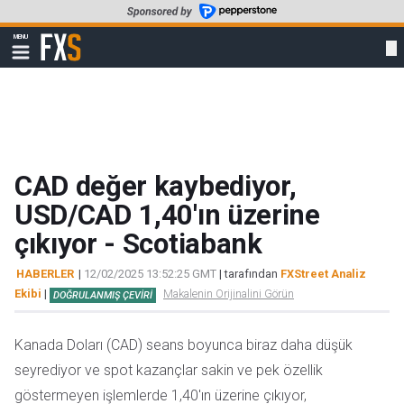
Skip
to
FXStreet
MENU
main
Show
navigation
content
CAD değer kaybediyor,
USD/CAD 1,40'ın üzerine
çıkıyor - Scotiabank
HABERLER
|
12/02/2025 13:52:25 GMT
| tarafından
FXStreet Analiz
Ekibi
|
Makalenin Orijinalini Görün
DOĞRULANMIŞ ÇEVIRI
Kanada Doları (CAD) seans boyunca biraz daha düşük
seyrediyor ve spot kazançlar sakin ve pek özellik
göstermeyen işlemlerde 1,40'ın üzerine çıkıyor,