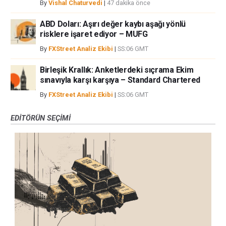
By
Vishal Chaturvedi
|
47 dakika önce
ABD Doları: Aşırı değer kaybı aşağı yönlü
risklere işaret ediyor – MUFG
By
FXStreet Analiz Ekibi
|
SS:06 GMT
Birleşik Krallık: Anketlerdeki sıçrama Ekim
sınavıyla karşı karşıya – Standard Chartered
By
FXStreet Analiz Ekibi
|
SS:06 GMT
EDITÖRÜN SEÇIMI