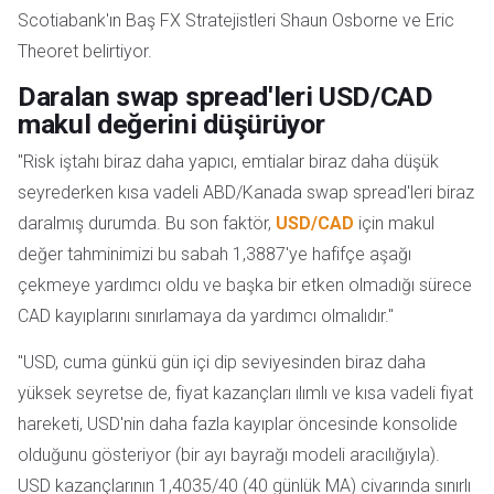
Scotiabank'ın Baş FX Stratejistleri Shaun Osborne ve Eric
Theoret belirtiyor.
Daralan swap spread'leri USD/CAD
makul değerini düşürüyor
"Risk iştahı biraz daha yapıcı, emtialar biraz daha düşük
seyrederken kısa vadeli ABD/Kanada swap spread'leri biraz
daralmış durumda. Bu son faktör,
USD/CAD
için makul
değer tahminimizi bu sabah 1,3887'ye hafifçe aşağı
çekmeye yardımcı oldu ve başka bir etken olmadığı sürece
CAD kayıplarını sınırlamaya da yardımcı olmalıdır."
"USD, cuma günkü gün içi dip seviyesinden biraz daha
yüksek seyretse de, fiyat kazançları ılımlı ve kısa vadeli fiyat
hareketi, USD'nin daha fazla kayıplar öncesinde konsolide
olduğunu gösteriyor (bir ayı bayrağı modeli aracılığıyla).
USD kazançlarının 1,4035/40 (40 günlük MA) civarında sınırlı