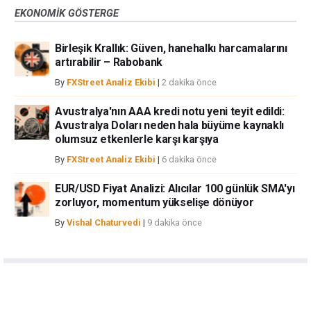
EKONOMIK GÖSTERGE
Birleşik Krallık: Güven, hanehalkı harcamalarını
artırabilir – Rabobank
By
FXStreet Analiz Ekibi
|
2 dakika önce
Avustralya'nın AAA kredi notu yeni teyit edildi:
Avustralya Doları neden hala büyüme kaynaklı
olumsuz etkenlerle karşı karşıya
By
FXStreet Analiz Ekibi
|
6 dakika önce
EUR/USD Fiyat Analizi: Alıcılar 100 günlük SMA'yı
zorluyor, momentum yükselişe dönüyor
By
Vishal Chaturvedi
|
9 dakika önce