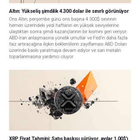
Altın: Yükseliş şimdilik 4.300 dolar ile sınırlı görünüyor
Ons Altın, perşembe günü ons başına 4.300$ sınırının 
hemen üzerindeki yedi haftanın en yüksek seviyelerine 
ulaştıktan sonra şimdi kazançlarının bir kısmını geri veriyor. 
ABD-İran anlaşmasına yönelik umutlar ve Fed'in daha fazla 
faiz artıracağına ilişkin beklentilerin zayıflaması ABD Doları 
üzerinde baskı yaratmaya devam ediyor ve sarı metalin 
toparlanmasına yardımcı oluyor.
XRP Fiyat Tahmini: Satış baskısı sürüyor, ayılar 1,00$'ı