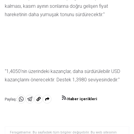
kalması, kasım ayının sonlarına doğru gelişen fiyat
hareketinin daha yumuşak tonunu sürdürecektir."
"1,4050'nin üzerindeki kazançlar, daha sürdürülebilir USD
kazançlarını önerecektir. Destek 1,3980 seviyesindedir."
Haber içerikleri
Paylaş:
WhatsApp'da
Telegram'da
Panoya
Paylaş
Paylaş
kopyala
Feragatname: Bu sayfadaki tüm bilgiler değişebilir. Bu web sitesinin